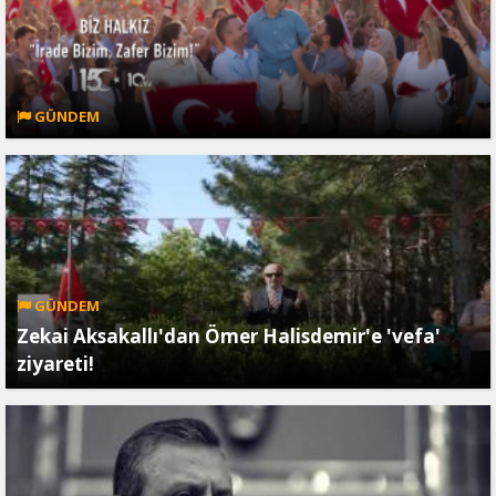
GÜNDEM
GÜNDEM
Zekai Aksakallı'dan Ömer Halisdemir'e 'vefa'
ziyareti!