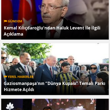
GÜNDEM
Kemal Kılıçdaroğlu'ndan Haluk Levent İle İlgili
Açıklama
YEREL HABERLER
Gaziosmanpaşa’nın “Dünya Kupası” Temalı Parkı
Hizmete Açıldı