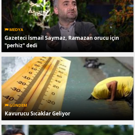
MEDYA
Gazeteci İsmail Saymaz, Ramazan orucu için
"perhiz" dedi
GÜNDEM
Kavurucu Sıcaklar Geliyor