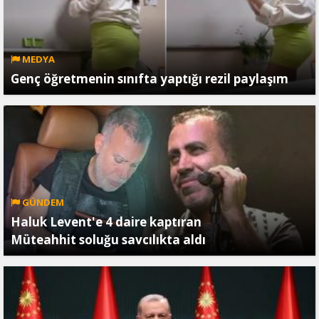
MEDYA
Genç öğretmenin sınıfta yaptığı rezil paylaşım
GÜNDEM
Haluk Levent'e 4 daire kaptıran
Müteahhit soluğu savcılıkta aldı