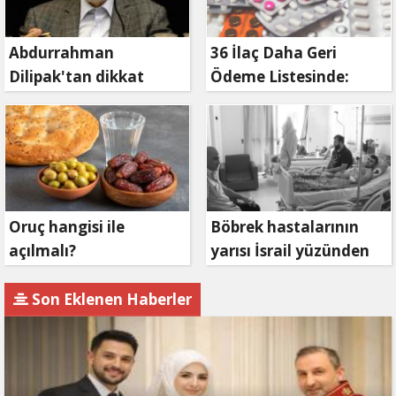
Abdurrahman
36 İlaç Daha Geri
Dilipak'tan dikkat
Ödeme Listesinde:
çeken çıkış
Bakan Işıkhan Duyurdu
Oruç hangisi ile
Böbrek hastalarının
açılmalı?
yarısı İsrail yüzünden
hayatını kaybetti
Son Eklenen Haberler