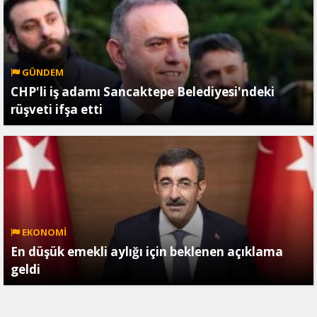
GÜNDEM
CHP'li iş adamı Sancaktepe Belediyesi'ndeki
rüşveti ifşa etti
EKONOMİ
En düşük emekli aylığı için beklenen açıklama
geldi