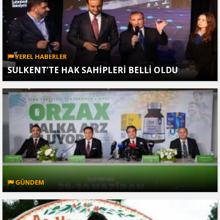
YEREL HABERLER
SULKENT’TE HAK SAHİPLERİ BELLİ OLDU
GÜNDEM