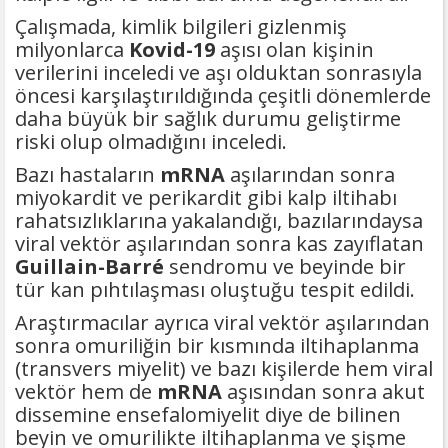
Çalışmada, kimlik bilgileri gizlenmiş
milyonlarca
Kovid-19
aşısı olan kişinin
verilerini inceledi ve aşı olduktan sonrasıyla
öncesi karşılaştırıldığında çeşitli dönemlerde
daha büyük bir sağlık durumu geliştirme
riski olup olmadığını inceledi.
Bazı hastaların
mRNA
aşılarından sonra
miyokardit ve perikardit gibi kalp iltihabı
rahatsızlıklarına yakalandığı, bazılarındaysa
viral vektör aşılarından sonra kas zayıflatan
Guillain-Barré
sendromu ve beyinde bir
tür kan pıhtılaşması oluştuğu tespit edildi.
Araştırmacılar ayrıca viral vektör aşılarından
sonra omuriliğin bir kısmında iltihaplanma
(transvers miyelit) ve bazı kişilerde hem viral
vektör hem de
mRNA
aşısından sonra akut
dissemine ensefalomiyelit diye de bilinen
beyin ve omurilikte iltihaplanma ve şişme