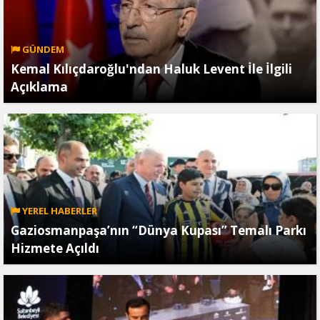
GÜNDEM
Kemal Kılıçdaroğlu'ndan Haluk Levent İle İlgili
Açıklama
YEREL HABERLER
Gaziosmanpaşa’nın “Dünya Kupası” Temalı Parkı
Hizmete Açıldı