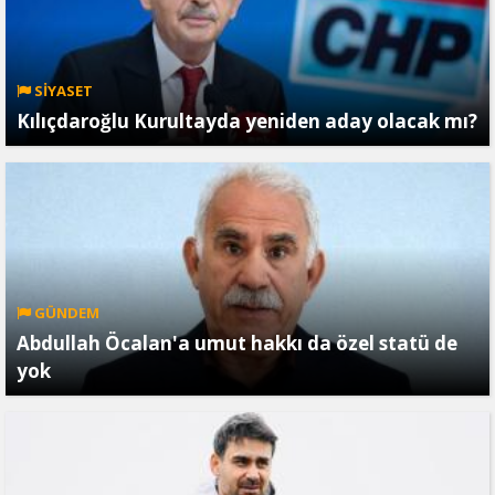
SİYASET
Kılıçdaroğlu Kurultayda yeniden aday olacak mı?
GÜNDEM
Abdullah Öcalan'a umut hakkı da özel statü de
yok