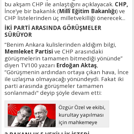
bu akşam CHP ile anlaştığını açıklayacak.
CHP,
İnce’ye bir bakanlık (
Millî Eğitim Bakanlığı
) ve
CHP listelerinden üç milletvekilliği önerecek...
İKİ PARTİ ARASINDA GÖRÜŞMELER
SÜRÜYOR
“Benim Ankara kulislerinden aldığım bilgi,
Memleket Partisi
ve CHP arasındaki
görüşmelerin tamamen bitmediği yönünde”
diyen TV100 yazarı
Erdoğan Aktaş
,
“Görüşmenin ardından ortaya çıkan hava, İnce
ile uzlaşma olmayacağı yönündeydi. Fakat iki
parti arasında görüşmeler tamamen
sonlanmadı" deyip şöyle devam etti:
Özgür Özel ve ekibi,
kurultay yapılması
için mahkemeye
başvuruyor