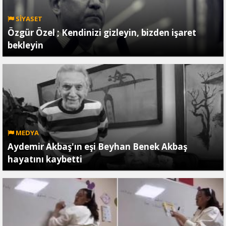
SİYASET
Özgür Özel ; Kendinizi gizleyin, bizden işaret
bekleyin
MEDYA
Aydemir Akbaş'ın eşi Beyhan Benek Akbaş
hayatını kaybetti