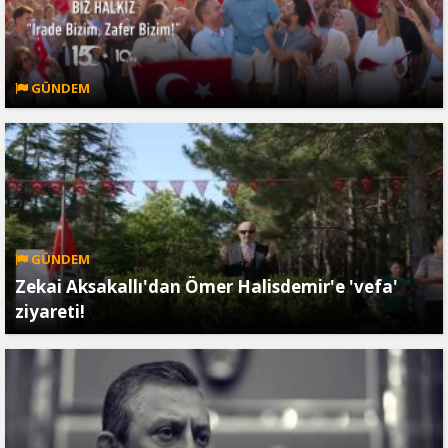
GÜNDEM
GÜNDEM
Zekai Aksakallı'dan Ömer Halisdemir'e 'vefa'
ziyareti!