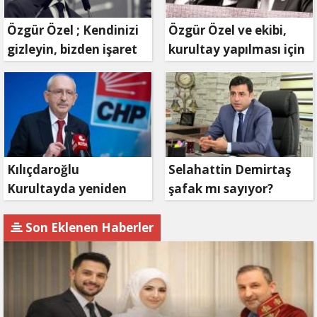
Özgür Özel ; Kendinizi
Özgür Özel ve ekibi,
gizleyin, bizden işaret
kurultay yapılması için
bekleyin
mahkemeye
başvuruyor
Kılıçdaroğlu
Selahattin Demirtaş
Kurultayda yeniden
şafak mı sayıyor?
aday olacak mı?
Son Eklenen Haberler