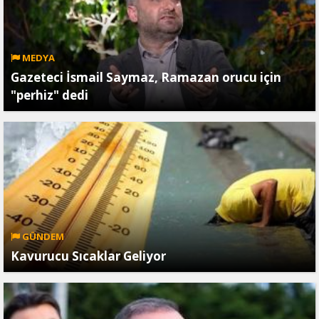
MEDYA
Gazeteci İsmail Saymaz, Ramazan orucu için
"perhiz" dedi
GÜNDEM
Kavurucu Sıcaklar Geliyor