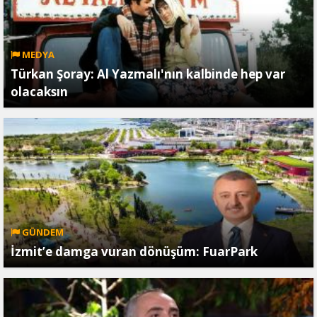
MEDYA
Türkan Şoray: Al Yazmalı'nın kalbinde hep var
olacaksın
GÜNDEM
İzmit’e damga vuran dönüşüm: FuarPark