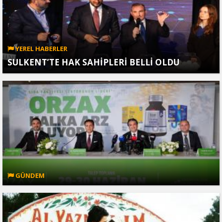
YEREL HABERLER
SULKENT’TE HAK SAHİPLERİ BELLİ OLDU
GÜNDEM