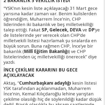
2 BAKANLIK 5 VEKİLLİK İSTEDİ
"YSK’nın kesin liste açıklayacağı 31 Mart gece
yarısına kadar zaman var. Benim kulislerden
öğrendiğim, Muharrem İnce’nin, CHP
liderinden iki bakanlık ve beş milletvekilliği
talep ettiği. Fakat
SP, Gelecek, DEVA
ve
DP
’ye
de listelerinde yer verecek olan CHP’de
milletvekili listesi hazırlamak şu sıralarda en
büyük sorun. Buna rağmen CHP, İnce’ye bir
bakanlık (
Millî Eğitim Bakanlığı
) ve CHP
listelerinden üç milletvekilliği önerecek” diye
yazdı.
İNCE ÇEKİLME KARARINI BU GECE
AÇIKLAYACAK
Aktaş, “
Cumhurbaşkanı adaylığı
kesin listesi
YSK tarafından açıklanmadan, Muharrem
İnce’nin, Kemal Kılıçdaroğlu lehine yarıştan
çekilme olasılığı hiç de söylenildiği kadar düşük
değil. Büyük olasılıkla bu akşam saatlerinde