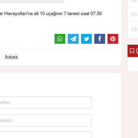
08
r Havayolları'na ait 10 uçağının 7 tanesi saat 07.30
09
10
Ç
Ankara