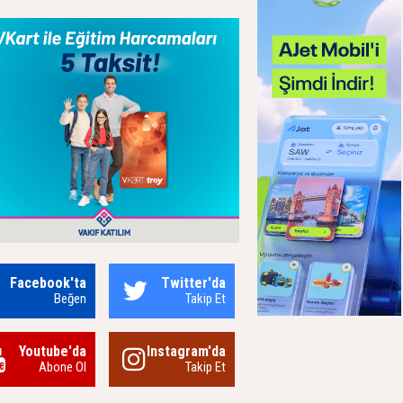
Facebook'ta
Twitter'da
Beğen
Takip Et
Youtube'da
Instagram'da
Abone Ol
Takip Et