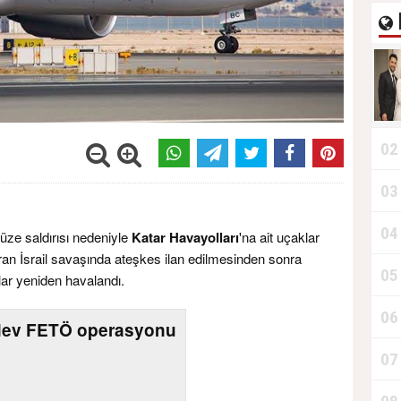
02
03
04
füze saldırısı nedeniyle
Katar Havayolları
'na ait uçaklar
İran İsrail savaşında ateşkes ilan edilmesinden sonra
05
ar yeniden havalandı.
06
 dev FETÖ operasyonu
07