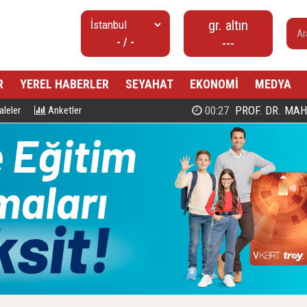
gr. altın
- / -
---
R
YEREL HABERLER
SEYAHAT
EKONOMİ
MEDYA
00:27
PROF. DR. MAHMUD ESAD COŞ
leler
Anketler