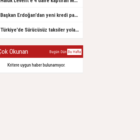
Haluk Levent'e 4 daire kaptıran Müteahhit soluğu savcılıkta aldı
Başkan Erdoğan'dan yeni kredi paketi müjdesi: 6 ay geri ödemesiz, 36 ay vadeli
Türkiye'de Sürücüsüz taksiler yola çıkmaya hazırlanıyor
ok Okunan
Bugün
Dün
Bu Hafta
Kritere uygun haber bulunamıyor.