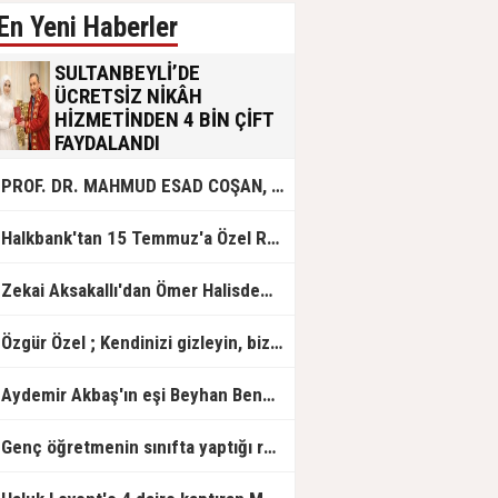
En Yeni Haberler
SULTANBEYLİ’DE
ÜCRETSİZ NİKÂH
HİZMETİNDEN 4 BİN ÇİFT
FAYDALANDI
Sultanbeyli Belediyesi evlilik yolunda
PROF. DR. MAHMUD ESAD COŞAN, DOĞUMUNUN HİCRÎ 91. YILINDA ELAZIĞ'DA YÂD EDİLECEK
olan gençlere destek amacıyla
başlattığı ücretsiz nikâh hizmetini
sürdürüyor. Bu uygulamayı geçen yıl
Halkbank'tan 15 Temmuz'a Özel Reklam Filmi: "İrade Bizim, Zafer Bizim"
başlattıklarını belirten Sultanbeyli
Belediye Başkanı Ali Tombaş,
“Şimdiye kadar 4 bin çiftimize
Zekai Aksakallı'dan Ömer Halisdemir'e 'vefa' ziyareti!
ücretsiz hizmet vermenin
mutluluğunu yaşıyoruz” dedi.
Özgür Özel ; Kendinizi gizleyin, bizden işaret bekleyin
Aydemir Akbaş'ın eşi Beyhan Benek Akbaş hayatını kaybetti
Genç öğretmenin sınıfta yaptığı rezil paylaşım