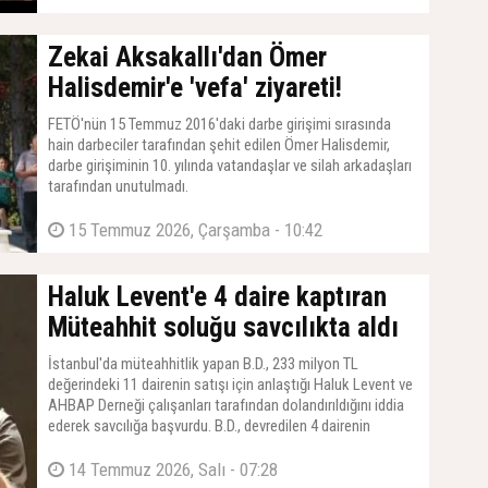
19 Temmuz 2026, Pazar - 17:19
Zekai Aksakallı'dan Ömer
Halisdemir'e 'vefa' ziyareti!
FETÖ'nün 15 Temmuz 2016'daki darbe girişimi sırasında
hain darbeciler tarafından şehit edilen Ömer Halisdemir,
darbe girişiminin 10. yılında vatandaşlar ve silah arkadaşları
tarafından unutulmadı.
15 Temmuz 2026, Çarşamba - 10:42
Haluk Levent'e 4 daire kaptıran
Müteahhit soluğu savcılıkta aldı
İstanbul'da müteahhitlik yapan B.D., 233 milyon TL
değerindeki 11 dairenin satışı için anlaştığı Haluk Levent ve
AHBAP Derneği çalışanları tarafından dolandırıldığını iddia
ederek savcılığa başvurdu. B.D., devredilen 4 dairenin
ödemesinin yapılmadığını belirtti.
14 Temmuz 2026, Salı - 07:28