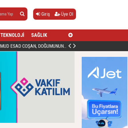
Giriş
Üye Ol
TEKNOLOJİ
SAĞLIK
AN, DOĞUMUNUN HİCRÎ 91. YILINDA ELAZIĞ'DA YÂD EDİLECEK