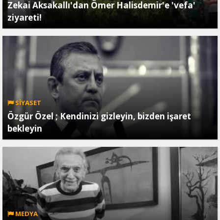
Zekai Aksakallı'dan Ömer Halisdemir'e 'vefa'
ziyareti!
SİYASET
Özgür Özel ; Kendinizi gizleyin, bizden işaret
bekleyin
MEDYA