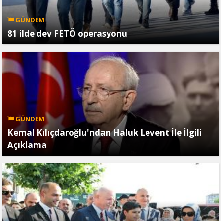
GÜNDEM
81 ilde dev FETÖ operasyonu
GÜNDEM
Kemal Kılıçdaroğlu'ndan Haluk Levent İle İlgili
Açıklama