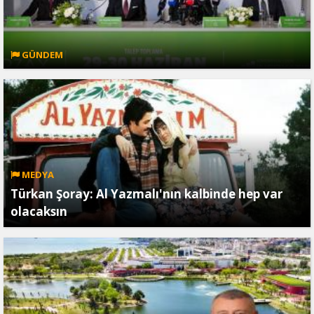
GÜNDEM
MEDYA
Türkan Şoray: Al Yazmalı'nın kalbinde hep var
olacaksın