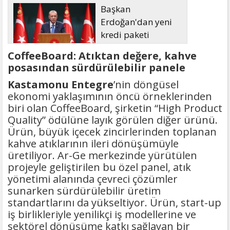
Başkan
Erdoğan'dan yeni
kredi paketi
müjdesi: 6 ay geri
CoffeeBoard: Atıktan değere, kahve
ödemesiz, 36 ay vadeli
posasından sürdürülebilir panele
Kastamonu Entegre
’nin döngüsel
ekonomi yaklaşımının öncü örneklerinden
biri olan CoffeeBoard, şirketin “High Product
Quality” ödülüne layık görülen diğer ürünü.
Ürün, büyük içecek zincirlerinden toplanan
kahve atıklarının ileri dönüşümüyle
üretiliyor. Ar-Ge merkezinde yürütülen
projeyle geliştirilen bu özel panel, atık
yönetimi alanında çevreci çözümler
sunarken sürdürülebilir üretim
standartlarını da yükseltiyor. Ürün, start-up
iş birlikleriyle yenilikçi iş modellerine ve
sektörel dönüşüme katkı sağlayan bir