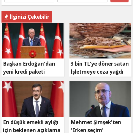
İlginizi Çekebilir
Başkan Erdoğan'dan
3 bin TL’ye döner satan
yeni kredi paketi
İşletmeye ceza yağdı
müjdesi: 6 ay geri
ödemesiz, 36 ay vadeli
En düşük emekli aylığı
Mehmet Şimşek'ten
için beklenen açıklama
'Erken seçim'