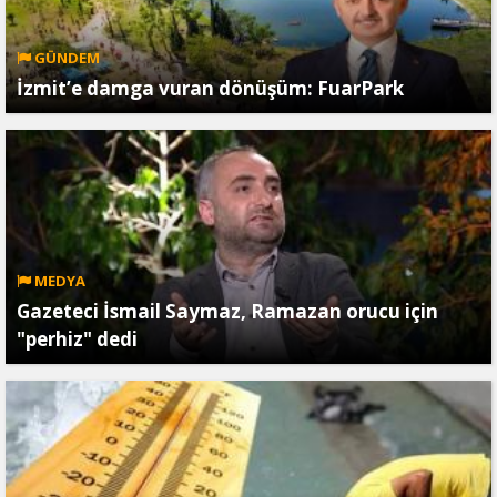
GÜNDEM
İzmit’e damga vuran dönüşüm: FuarPark
MEDYA
Gazeteci İsmail Saymaz, Ramazan orucu için
"perhiz" dedi