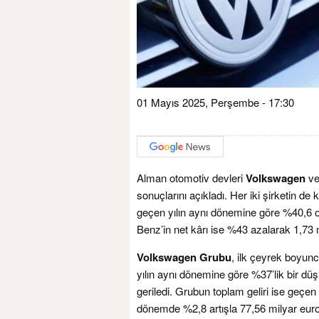
01 Mayıs 2025, Perşembe - 17:30
Alman otomotiv devleri
Volkswagen
v
sonuçlarını açıkladı. Her iki şirketin de
geçen yılın aynı dönemine göre %40,6 o
Benz’in net kârı ise %43 azalarak 1,73 
Volkswagen Grubu
, ilk çeyrek boyunc
yılın aynı dönemine göre %37’lik bir d
geriledi. Grubun toplam geliri ise geçen 
dönemde %2,8 artışla 77,56 milyar euroy