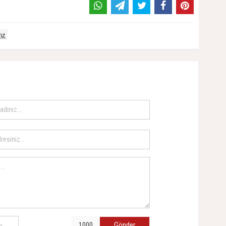
nz
Gönder