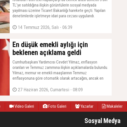
TL’ye satıldığına ilişkin görüntülerin sosyal medyada
yayılması üzerine Ticaret Bakanlığı harekete geçti. Yapılan
denetimlerde işletmeye idari para cezası uygulandı.
14 Temmuz 2026, Salı - 06:39
En düşük emekli aylığı için
beklenen açıklama geldi
Cumhurbaşkanı Yardımcısı Cevdet Yılmaz, enflasyon
oranları ve Temmuz zammına ilişkin açıklamalarda bulundu.
Yılmaz, memur ve emekli maaşlarının Temmuz
enflasyonuna göre otomatik olarak artacağını, ancak en
düşük emekli maaşına yapılacak zam için TBMM'den yeni
bir kanun çıkarılması gerektiğini duyurdu. Yılmaz, ''O konuda
27 Haziran 2026, Cumartesi - 08:09
da Meclis'imiz gerekli çalışmaları yapacaktır'' dedi.
e
Video Galeri
Foto Galeri
Yazarlar
Makaleler
Sosyal Medya