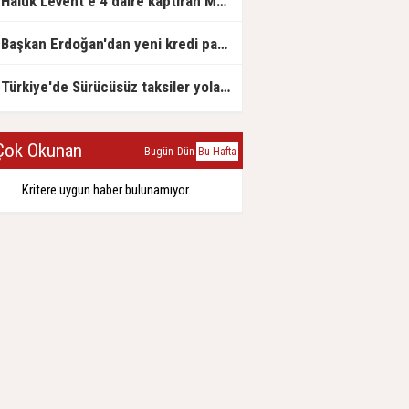
Haluk Levent'e 4 daire kaptıran Müteahhit soluğu savcılıkta aldı
Başkan Erdoğan'dan yeni kredi paketi müjdesi: 6 ay geri ödemesiz, 36 ay vadeli
Türkiye'de Sürücüsüz taksiler yola çıkmaya hazırlanıyor
ok Okunan
Bugün
Dün
Bu Hafta
Kritere uygun haber bulunamıyor.