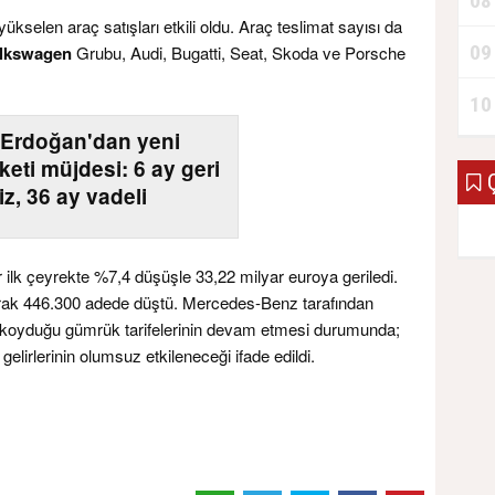
08
yükselen araç satışları etkili oldu. Araç teslimat sayısı da
09
lkswagen
Grubu, Audi, Bugatti, Seat, Skoda ve Porsche
10
Erdoğan'dan yeni
keti müjdesi: 6 ay geri
Ç
z, 36 ay vadeli
r ilk çeyrekte %7,4 düşüşle 33,22 milyar euroya geriledi.
larak 446.300 adede düştü. Mercedes-Benz tarafından
 koyduğu gümrük tarifelerinin devam etmesi durumunda;
 gelirlerinin olumsuz etkileneceği ifade edildi.