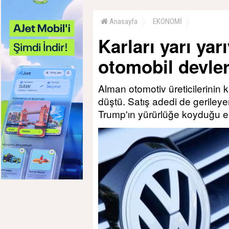
Anasayfa
EKONOMİ
Karları yarı ya
otomobil devler
Alman otomotiv üreticilerinin 
düştü. Satış adedi de geriley
Trump'ın yürürlüğe koyduğu ek