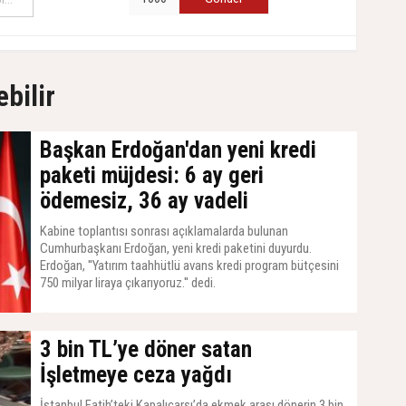
ebilir
Başkan Erdoğan'dan yeni kredi
paketi müjdesi: 6 ay geri
ödemesiz, 36 ay vadeli
Kabine toplantısı sonrası açıklamalarda bulunan
Cumhurbaşkanı Erdoğan, yeni kredi paketini duyurdu.
Erdoğan, ''Yatırım taahhütlü avans kredi program bütçesini
750 milyar liraya çıkarıyoruz.'' dedi.
14 Temmuz 2026, Salı - 07:21
3 bin TL’ye döner satan
İşletmeye ceza yağdı
İstanbul Fatih’teki Kapalıçarşı’da ekmek arası dönerin 3 bin