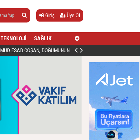
Giriş
Üye Ol
TEKNOLOJİ
SAĞLIK
AN, DOĞUMUNUN HİCRÎ 91. YILINDA ELAZIĞ'DA YÂD EDİLECEK