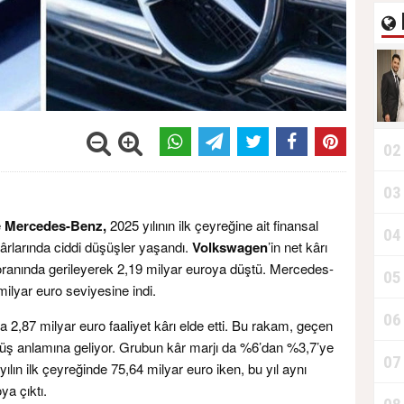
02
03
e
Mercedes-Benz,
2025 yılının ilk çeyreğine ait finansal
04
 kârlarında ciddi düşüşler yaşandı.
Volkswagen
’in net kârı
ranında gerileyerek 2,19 milyar euroya düştü. Mercedes-
05
milyar euro seviyesine indi.
06
a 2,87 milyar euro faaliyet kârı elde etti. Bu rakam, geçen
üşüş anlamına geliyor. Grubun kâr marjı da %6’dan %3,7’ye
07
yılın ilk çeyreğinde 75,64 milyar euro iken, bu yıl aynı
a çıktı.