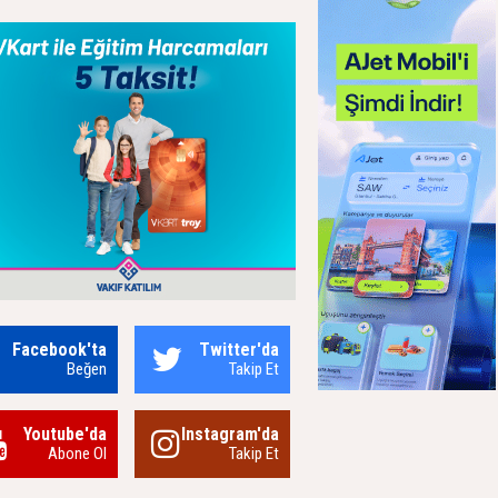
Facebook'ta
Twitter'da
Beğen
Takip Et
Youtube'da
Instagram'da
Abone Ol
Takip Et