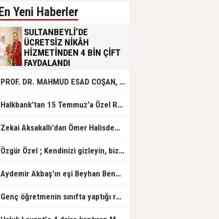
En Yeni Haberler
SULTANBEYLİ’DE
ÜCRETSİZ NİKÂH
HİZMETİNDEN 4 BİN ÇİFT
FAYDALANDI
Sultanbeyli Belediyesi evlilik yolunda
PROF. DR. MAHMUD ESAD COŞAN, DOĞUMUNUN HİCRÎ 91. YILINDA ELAZIĞ'DA YÂD EDİLECEK
olan gençlere destek amacıyla
başlattığı ücretsiz nikâh hizmetini
sürdürüyor. Bu uygulamayı geçen yıl
Halkbank'tan 15 Temmuz'a Özel Reklam Filmi: "İrade Bizim, Zafer Bizim"
başlattıklarını belirten Sultanbeyli
Belediye Başkanı Ali Tombaş,
“Şimdiye kadar 4 bin çiftimize
Zekai Aksakallı'dan Ömer Halisdemir'e 'vefa' ziyareti!
ücretsiz hizmet vermenin
mutluluğunu yaşıyoruz” dedi.
Özgür Özel ; Kendinizi gizleyin, bizden işaret bekleyin
Aydemir Akbaş'ın eşi Beyhan Benek Akbaş hayatını kaybetti
Genç öğretmenin sınıfta yaptığı rezil paylaşım