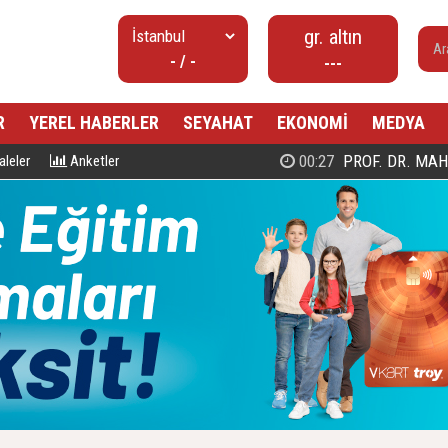
gr. altın
- / -
---
R
YEREL HABERLER
SEYAHAT
EKONOMİ
MEDYA
00:27
PROF. DR. MAHMUD ESAD COŞ
leler
Anketler