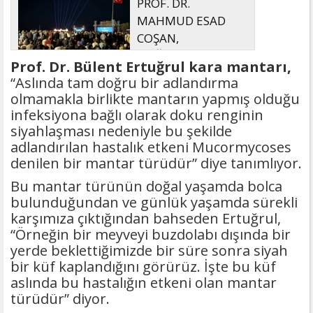
PROF. DR.
MAHMUD ESAD
COŞAN,
DOĞUMUNUN
Prof. Dr. Bülent Ertuğrul kara mantarı,
HİCRÎ 91. YILINDA ELAZIĞ'DA YÂD
“Aslında tam doğru bir adlandırma
EDİLECEK
olmamakla birlikte mantarın yapmış olduğu
infeksiyona bağlı olarak doku renginin
siyahlaşması nedeniyle bu şekilde
adlandırılan hastalık etkeni Mucormycoses
denilen bir mantar türüdür” diye tanımlıyor.
Bu mantar türünün doğal yaşamda bolca
bulunduğundan ve günlük yaşamda sürekli
karşımıza çıktığından bahseden Ertuğrul,
“Örneğin bir meyveyi buzdolabı dışında bir
yerde beklettiğimizde bir süre sonra siyah
bir küf kaplandığını görürüz. İşte bu küf
aslında bu hastalığın etkeni olan mantar
türüdür” diyor.