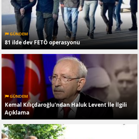
GÜNDEM
81 ilde dev FETÖ operasyonu
GÜNDEM
Kemal Kılıçdaroğlu'ndan Haluk Levent İle İlgili
Açıklama