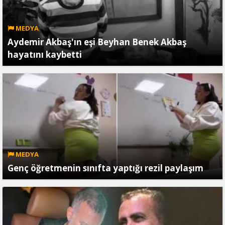
MEDYA
Aydemir Akbaş'ın eşi Beyhan Benek Akbaş
hayatını kaybetti
MEDYA
Genç öğretmenin sınıfta yaptığı rezil paylaşım