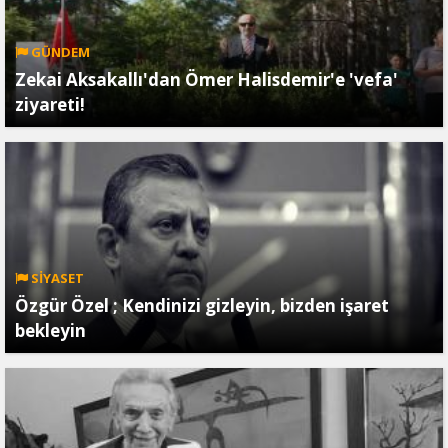
GÜNDEM
Zekai Aksakallı'dan Ömer Halisdemir'e 'vefa'
ziyareti!
SİYASET
Özgür Özel ; Kendinizi gizleyin, bizden işaret
bekleyin