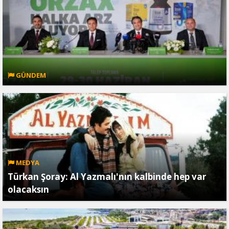
GÜNDEM
MEDYA
Türkan Şoray: Al Yazmalı'nın kalbinde hep var
olacaksın