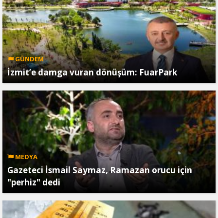
GÜNDEM
İzmit’e damga vuran dönüşüm: FuarPark
MEDYA
Gazeteci İsmail Saymaz, Ramazan orucu için
"perhiz" dedi