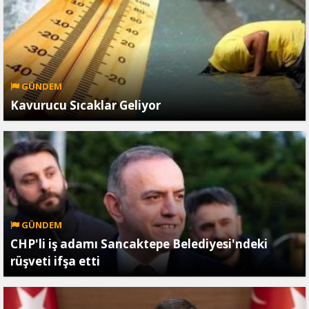
GÜNDEM
Kavurucu Sıcaklar Geliyor
GÜNDEM
CHP'li iş adamı Sancaktepe Belediyesi'ndeki
rüşveti ifşa etti