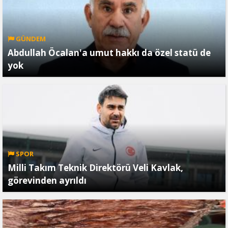
GÜNDEM
Abdullah Öcalan'a umut hakkı da özel statü de
yok
SPOR
Milli Takım Teknik Direktörü Veli Kavlak,
görevinden ayrıldı