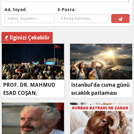
Ad, Soyad:
E-Posta:
İlginizi Çekebilir
PROF. DR. MAHMUD
İstanbul’da cuma günü
ESAD COŞAN,
sıcaklık patlaması
DOĞUMUNUN HİCRÎ
yaşanacak
91. YILINDA ELAZIĞ'DA
YÂD EDİLECEK