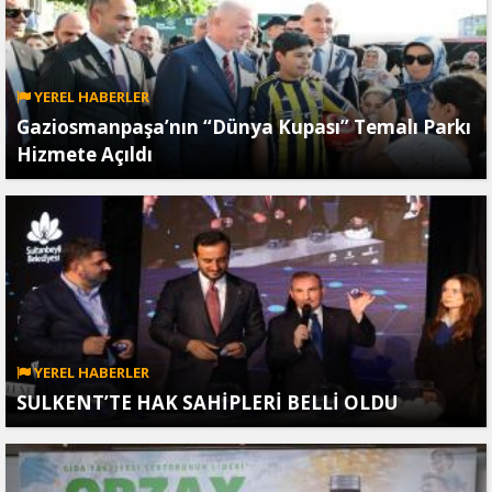
YEREL HABERLER
Gaziosmanpaşa’nın “Dünya Kupası” Temalı Parkı
Hizmete Açıldı
YEREL HABERLER
SULKENT’TE HAK SAHİPLERİ BELLİ OLDU