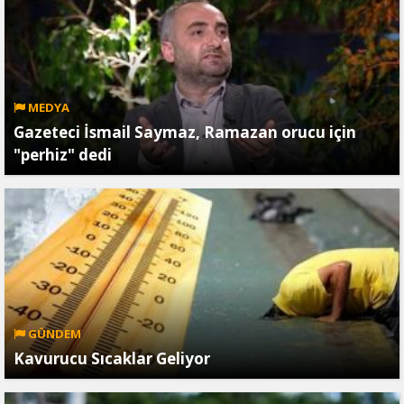
MEDYA
Gazeteci İsmail Saymaz, Ramazan orucu için
"perhiz" dedi
GÜNDEM
Kavurucu Sıcaklar Geliyor