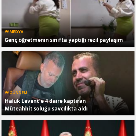
MEDYA
Genç öğretmenin sınıfta yaptığı rezil paylaşım
GÜNDEM
Haluk Levent'e 4 daire kaptıran
Müteahhit soluğu savcılıkta aldı