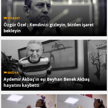
SİYASET
Özgür Özel ; Kendinizi gizleyin, bizden işaret
bekleyin
MEDYA
Aydemir Akbaş'ın eşi Beyhan Benek Akbaş
hayatını kaybetti