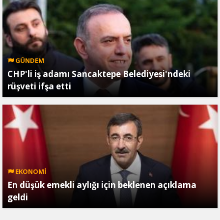
GÜNDEM
CHP'li iş adamı Sancaktepe Belediyesi'ndeki
rüşveti ifşa etti
EKONOMİ
En düşük emekli aylığı için beklenen açıklama
geldi