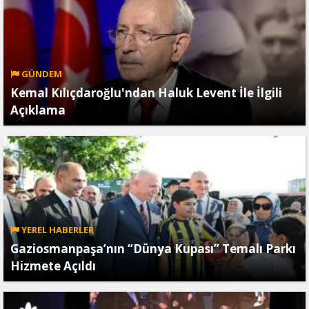
GÜNDEM
Kemal Kılıçdaroğlu'ndan Haluk Levent İle İlgili
Açıklama
YEREL HABERLER
Gaziosmanpaşa’nın “Dünya Kupası” Temalı Parkı
Hizmete Açıldı