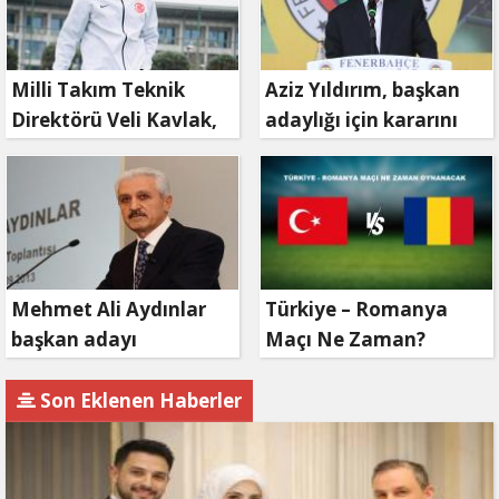
Milli Takım Teknik
Aziz Yıldırım, başkan
Direktörü Veli Kavlak,
adaylığı için kararını
görevinden ayrıldı
verdi
Mehmet Ali Aydınlar
Türkiye – Romanya
başkan adayı
Maçı Ne Zaman?
olmayacak!
Son Eklenen Haberler