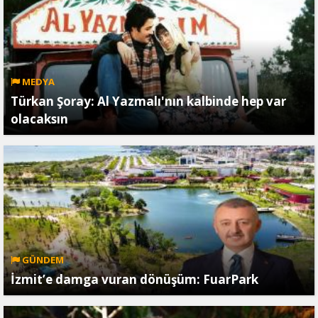
MEDYA
Türkan Şoray: Al Yazmalı'nın kalbinde hep var
olacaksın
GÜNDEM
İzmit’e damga vuran dönüşüm: FuarPark