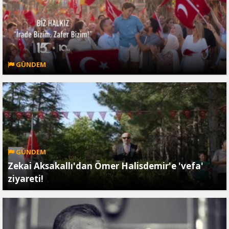
GÜNDEM
GÜNDEM
Zekai Aksakallı'dan Ömer Halisdemir'e 'vefa'
ziyareti!