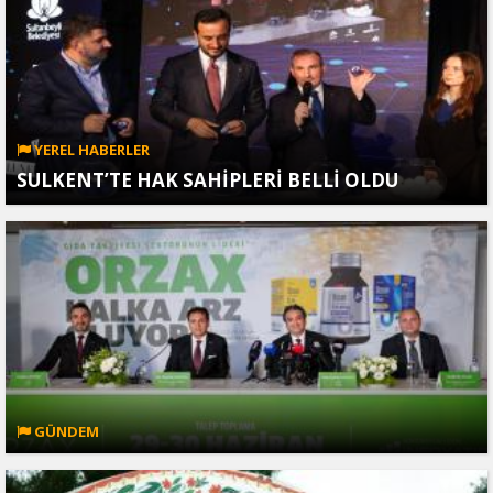
YEREL HABERLER
SULKENT’TE HAK SAHİPLERİ BELLİ OLDU
GÜNDEM