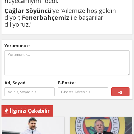
heyecanlıyım" dedi.
Çağlar Söyüncü
'ye 'Ailemize hoş geldin'
diyor;
Fenerbahçemiz
ile başarılar
diliyoruz."
Yorumunuz:
Ad, Soyad:
E-Posta:
İlginizi Çekebilir