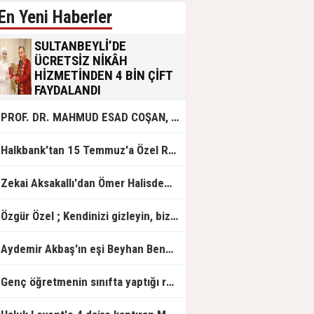
En Yeni Haberler
SULTANBEYLİ’DE
ÜCRETSİZ NİKÂH
HİZMETİNDEN 4 BİN ÇİFT
FAYDALANDI
Sultanbeyli Belediyesi evlilik yolunda
PROF. DR. MAHMUD ESAD COŞAN, DOĞUMUNUN HİCRÎ 91. YILINDA ELAZIĞ'DA YÂD EDİLECEK
olan gençlere destek amacıyla
başlattığı ücretsiz nikâh hizmetini
sürdürüyor. Bu uygulamayı geçen yıl
Halkbank'tan 15 Temmuz'a Özel Reklam Filmi: "İrade Bizim, Zafer Bizim"
başlattıklarını belirten Sultanbeyli
Belediye Başkanı Ali Tombaş,
“Şimdiye kadar 4 bin çiftimize
Zekai Aksakallı'dan Ömer Halisdemir'e 'vefa' ziyareti!
ücretsiz hizmet vermenin
mutluluğunu yaşıyoruz” dedi.
Özgür Özel ; Kendinizi gizleyin, bizden işaret bekleyin
Aydemir Akbaş'ın eşi Beyhan Benek Akbaş hayatını kaybetti
Genç öğretmenin sınıfta yaptığı rezil paylaşım