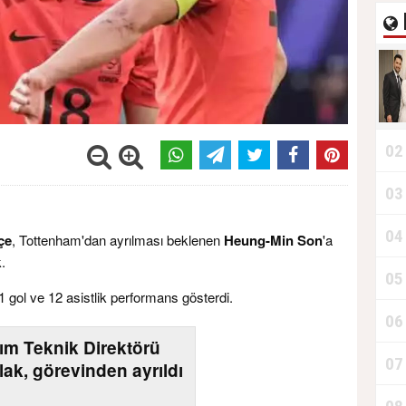
02
03
04
çe
, Tottenham'dan ayrılması beklenen
Heung-Min Son
'a
.
05
gol ve 12 asistlik performans gösterdi.
06
kım Teknik Direktörü
07
lak, görevinden ayrıldı