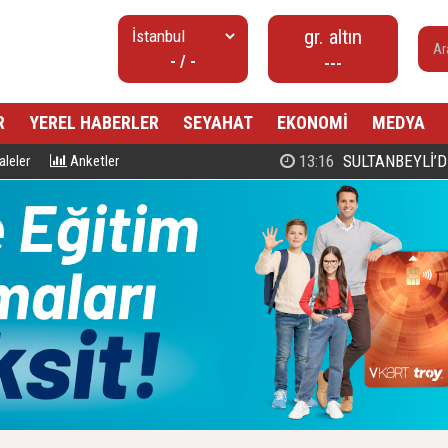
gr. altın
- / -
---
R
YEREL HABERLER
SEYAHAT
EKONOMİ
MEDYA
00:27
PROF. DR. MAHMUD ESAD COŞ
leler
Anketler