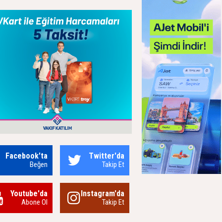
Facebook'ta
Twitter'da
Beğen
Takip Et
Youtube'da
Instagram'da
Abone Ol
Takip Et