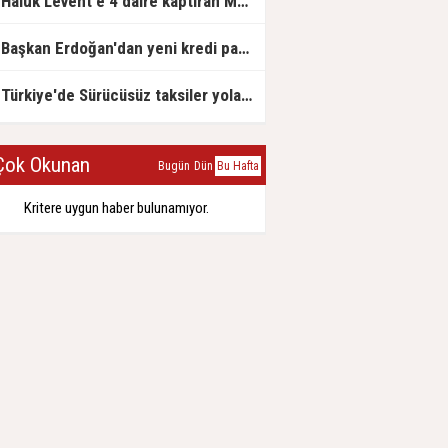
Haluk Levent'e 4 daire kaptıran Müteahhit soluğu savcılıkta aldı
Başkan Erdoğan'dan yeni kredi paketi müjdesi: 6 ay geri ödemesiz, 36 ay vadeli
Türkiye'de Sürücüsüz taksiler yola çıkmaya hazırlanıyor
ok Okunan
Bugün
Dün
Bu Hafta
Kritere uygun haber bulunamıyor.