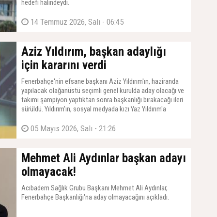
hedefi halindeydi.
14 Temmuz 2026, Salı - 06:45
Aziz Yıldırım, başkan adaylığı
için kararını verdi
Fenerbahçe'nin efsane başkanı Aziz Yıldırım'ın, haziranda
yapılacak olağanüstü seçimli genel kurulda aday olacağı ve
takımı şampiyon yaptıktan sonra başkanlığı bırakacağı ileri
sürüldü. Yıldırım'ın, sosyal medyada kızı Yaz Yıldırım'a
yapılan sataşmalar nedeniyle daha da bilendiği ve çok iddialı
bir ekiple göreve hazırlandığı kaydedildi.
05 Mayıs 2026, Salı - 21:26
Mehmet Ali Aydınlar başkan adayı
olmayacak!
Acıbadem Sağlık Grubu Başkanı Mehmet Ali Aydınlar,
Fenerbahçe Başkanlığı'na aday olmayacağını açıkladı.