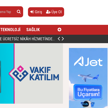
Giriş
Üye Ol
TEKNOLOJİ
SAĞLIK
AN, DOĞUMUNUN HİCRÎ 91. YILINDA ELAZIĞ'DA YÂD EDİLECEK