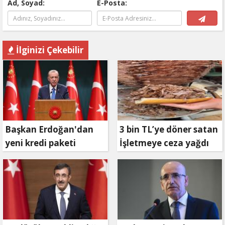
Ad, Soyad:
E-Posta:
İlginizi Çekebilir
Başkan Erdoğan'dan
3 bin TL’ye döner satan
yeni kredi paketi
İşletmeye ceza yağdı
müjdesi: 6 ay geri
ödemesiz, 36 ay vadeli