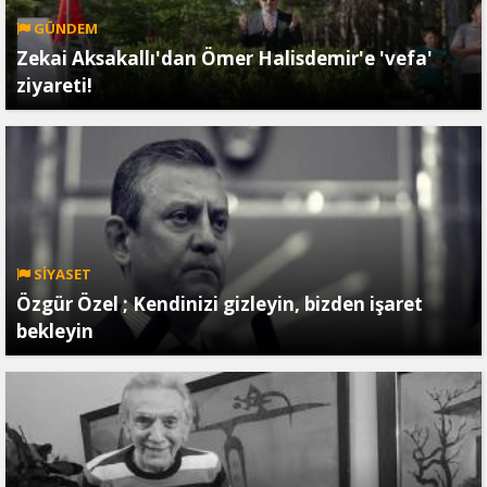
GÜNDEM
Zekai Aksakallı'dan Ömer Halisdemir'e 'vefa'
ziyareti!
SİYASET
Özgür Özel ; Kendinizi gizleyin, bizden işaret
bekleyin