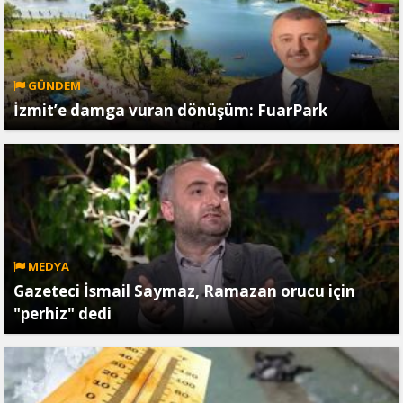
GÜNDEM
İzmit’e damga vuran dönüşüm: FuarPark
MEDYA
Gazeteci İsmail Saymaz, Ramazan orucu için
"perhiz" dedi