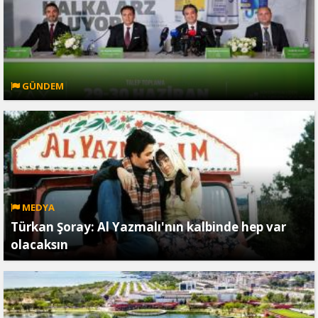
GÜNDEM
MEDYA
Türkan Şoray: Al Yazmalı'nın kalbinde hep var
olacaksın