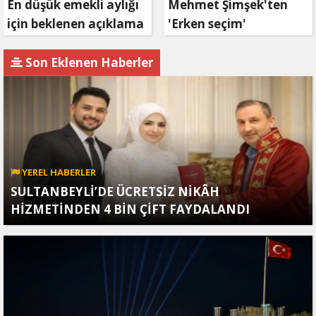
En düşük emekli aylığı
Mehmet Şimşek'ten
için beklenen açıklama
'Erken seçim'
geldi
açıklaması!
Son Eklenen Haberler
YEREL HABERLER
SULTANBEYLİ’DE ÜCRETSİZ NİKÂH
HİZMETİNDEN 4 BİN ÇİFT FAYDALANDI