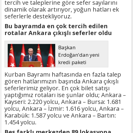
tercih ve taleplerine göre sefer sayılarını
dinamik olarak artırıyor, yoğun hatları ek
seferlerle destekliyoruz.
Bu bayramda en çok tercih edilen
rotalar Ankara çıkışlı seferler oldu
Başkan
Erdoğan'dan yeni
kredi paketi
müjdesi: 6 ay geri
Kurban Bayramı haftasında en fazla talep
ödemesiz, 36 ay vadeli
gören hatlarımızın başında Ankara çıkışlı
seferlerimiz geliyor. En çok bilet satışı
yaptığımız rotaları ise şunlar oldu; Ankara –
Kayseri: 2.220 yolcu, Ankara – Bursa: 1.681
yolcu, Ankara – İzmir: 1.616 yolcu, Ankara –
Karabük: 1.587 yolcu ve Ankara – Bartın:
1.454 yolcu.
Beş farklı merkezden 89 lokasyona