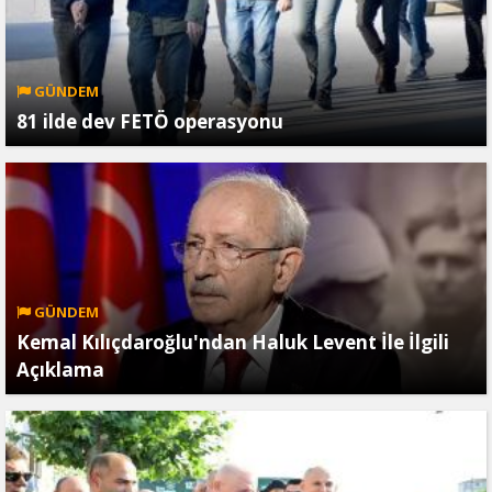
GÜNDEM
81 ilde dev FETÖ operasyonu
GÜNDEM
Kemal Kılıçdaroğlu'ndan Haluk Levent İle İlgili
Açıklama