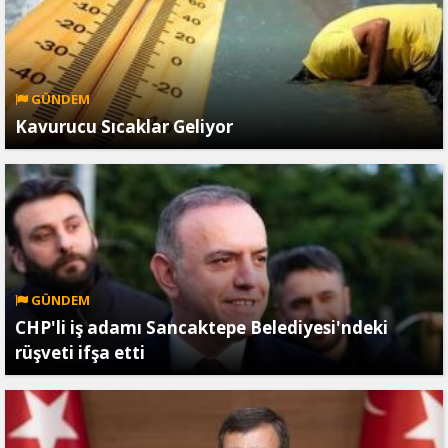
GÜNDEM
Kavurucu Sıcaklar Geliyor
GÜNDEM
CHP'li iş adamı Sancaktepe Belediyesi'ndeki
rüşveti ifşa etti