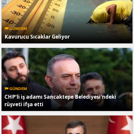
GÜNDEM
Kavurucu Sıcaklar Geliyor
GÜNDEM
CHP'li iş adamı Sancaktepe Belediyesi'ndeki
rüşveti ifşa etti