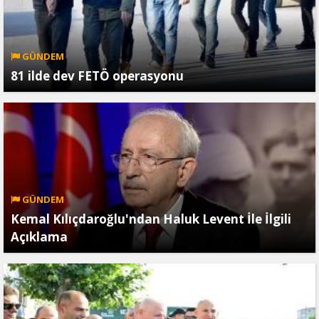
GÜNDEM
81 ilde dev FETÖ operasyonu
GÜNDEM
Kemal Kılıçdaroğlu'ndan Haluk Levent İle İlgili
Açıklama