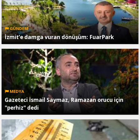
GÜNDEM
İzmit’e damga vuran dönüşüm: FuarPark
MEDYA
Gazeteci İsmail Saymaz, Ramazan orucu için
"perhiz" dedi