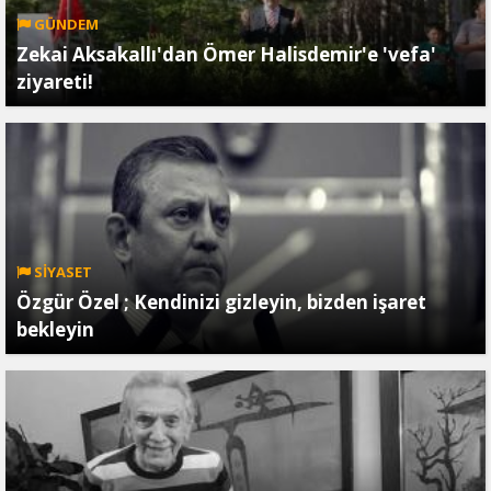
GÜNDEM
Zekai Aksakallı'dan Ömer Halisdemir'e 'vefa'
ziyareti!
SİYASET
Özgür Özel ; Kendinizi gizleyin, bizden işaret
bekleyin