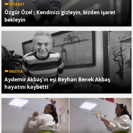
SİYASET
Özgür Özel ; Kendinizi gizleyin, bizden işaret
bekleyin
MEDYA
Aydemir Akbaş'ın eşi Beyhan Benek Akbaş
hayatını kaybetti