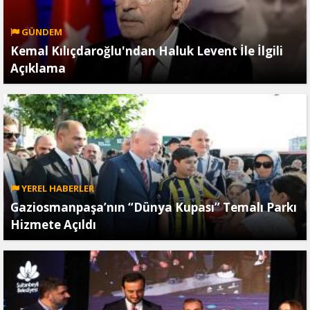
GÜNDEM
Kemal Kılıçdaroğlu'ndan Haluk Levent İle İlgili
Açıklama
YEREL HABERLER
Gaziosmanpaşa’nın “Dünya Kupası” Temalı Parkı
Hizmete Açıldı