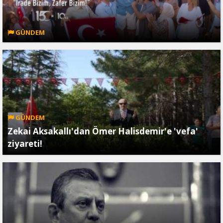
GÜNDEM
GÜNDEM
Zekai Aksakallı'dan Ömer Halisdemir'e 'vefa'
ziyareti!