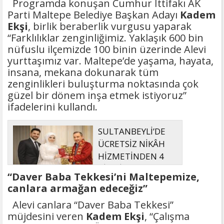
Programda konuşan Cumhur İttifakı AK
Parti Maltepe Belediye Başkan Adayı
Kadem
Ekşi
, birlik beraberlik vurgusu yaparak
“Farklılıklar zenginliğimiz. Yaklaşık 600 bin
nüfuslu ilçemizde 100 binin üzerinde Alevi
yurttaşımız var. Maltepe’de yaşama, hayata,
insana, mekana dokunarak tüm
zenginlikleri buluşturma noktasında çok
güzel bir dönem inşa etmek istiyoruz”
ifadelerini kullandı.
SULTANBEYLİ’DE
ÜCRETSİZ NİKÂH
HİZMETİNDEN 4
BİN ÇİFT
“Daver Baba Tekkesi’ni Maltepemize,
FAYDALANDI
canlara armağan edeceğiz”
Alevi canlara “Daver Baba Tekkesi”
müjdesini veren
Kadem Ekşi
, “Çalışma