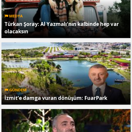
MEDYA
Türkan Şoray: Al Yazmalı'nın kalbinde hep var
olacaksın
GÜNDEM
İzmit’e damga vuran dönüşüm: FuarPark