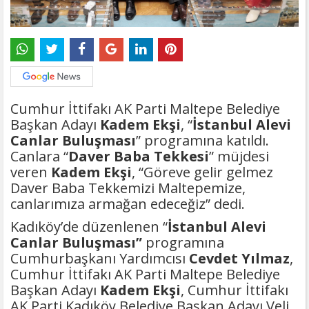
Cumhur İttifakı AK Parti Maltepe Belediye
Başkan Adayı
Kadem Ekşi
, “
İstanbul Alevi
Canlar Buluşması
” programına katıldı.
Canlara “
Daver Baba Tekkesi
” müjdesi
veren
Kadem Ekşi
, “Göreve gelir gelmez
Daver Baba Tekkemizi Maltepemize,
canlarımıza armağan edeceğiz” dedi.
Kadıköy’de düzenlenen “
İstanbul Alevi
Canlar Buluşması”
programına
Cumhurbaşkanı Yardımcısı
Cevdet Yılmaz
,
Cumhur İttifakı AK Parti Maltepe Belediye
Başkan Adayı
Kadem Ekşi
, Cumhur İttifakı
AK Parti Kadıköy Belediye Başkan Adayı Veli