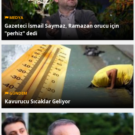
MEDYA
Gazeteci İsmail Saymaz, Ramazan orucu için
"perhiz" dedi
GÜNDEM
Kavurucu Sıcaklar Geliyor