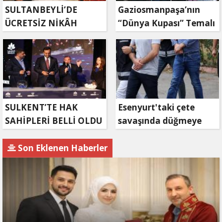
SULTANBEYLİ’DE
Gaziosmanpaşa’nın
ÜCRETSİZ NİKÂH
“Dünya Kupası” Temalı
HİZMETİNDEN 4 BİN
Parkı Hizmete Açıldı
ÇİFT FAYDALANDI
SULKENT’TE HAK
Esenyurt'taki çete
SAHİPLERİ BELLİ OLDU
savaşında düğmeye
basıldı
Son Eklenen Haberler