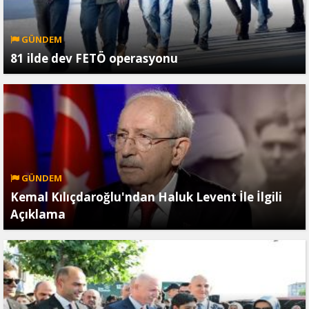
GÜNDEM
81 ilde dev FETÖ operasyonu
GÜNDEM
Kemal Kılıçdaroğlu'ndan Haluk Levent İle İlgili
Açıklama