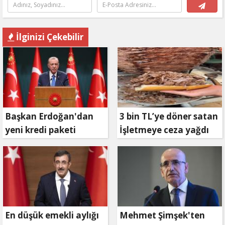
İlginizi Çekebilir
Başkan Erdoğan'dan
3 bin TL’ye döner satan
yeni kredi paketi
İşletmeye ceza yağdı
müjdesi: 6 ay geri
ödemesiz, 36 ay vadeli
En düşük emekli aylığı
Mehmet Şimşek'ten