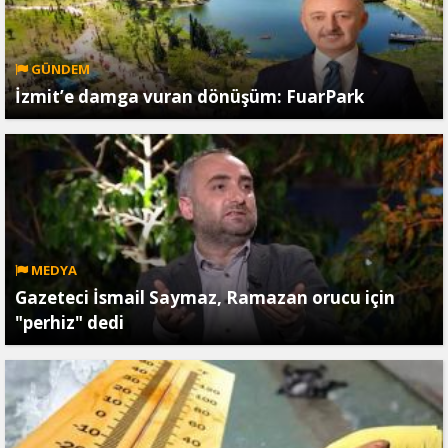
GÜNDEM
İzmit’e damga vuran dönüşüm: FuarPark
MEDYA
Gazeteci İsmail Saymaz, Ramazan orucu için
"perhiz" dedi