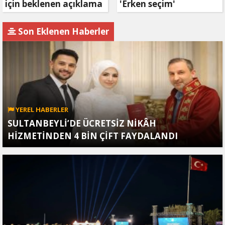
için beklenen açıklama
'Erken seçim'
geldi
açıklaması!
Son Eklenen Haberler
YEREL HABERLER
SULTANBEYLİ’DE ÜCRETSİZ NİKÂH
HİZMETİNDEN 4 BİN ÇİFT FAYDALANDI