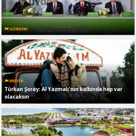
GÜNDEM
MEDYA
Türkan Şoray: Al Yazmalı'nın kalbinde hep var
olacaksın