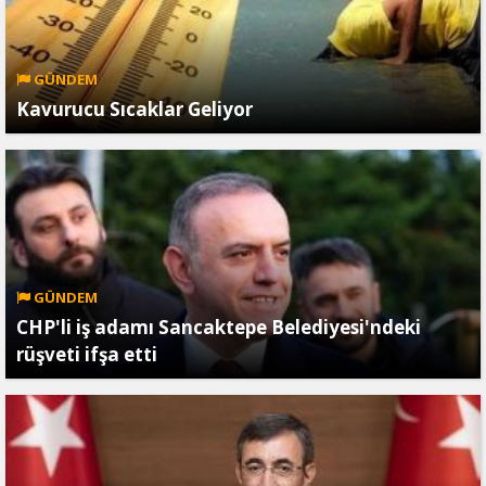
GÜNDEM
Kavurucu Sıcaklar Geliyor
GÜNDEM
CHP'li iş adamı Sancaktepe Belediyesi'ndeki
rüşveti ifşa etti