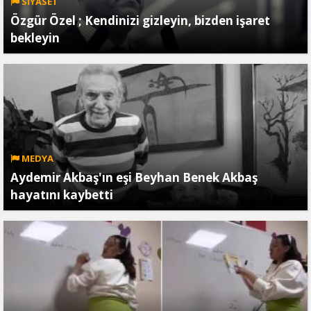
SİYASET
Özgür Özel ; Kendinizi gizleyin, bizden işaret
bekleyin
MEDYA
Aydemir Akbaş'ın eşi Beyhan Benek Akbaş
hayatını kaybetti