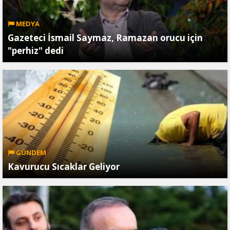
MEDYA
Gazeteci İsmail Saymaz, Ramazan orucu için
"perhiz" dedi
GÜNDEM
Kavurucu Sıcaklar Geliyor