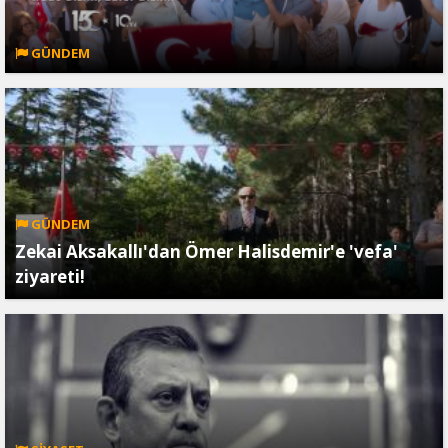
GÜNDEM
GÜNDEM
Zekai Aksakallı'dan Ömer Halisdemir'e 'vefa'
ziyareti!