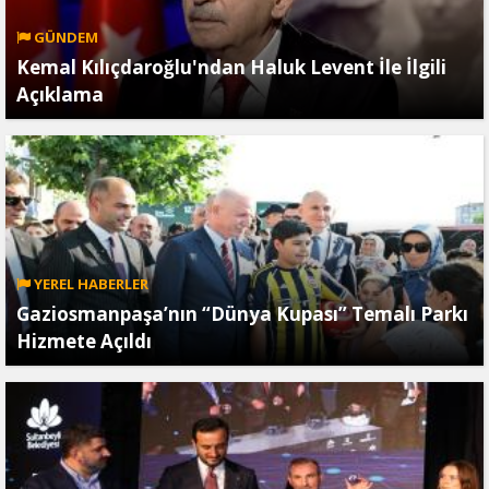
GÜNDEM
Kemal Kılıçdaroğlu'ndan Haluk Levent İle İlgili
Açıklama
YEREL HABERLER
Gaziosmanpaşa’nın “Dünya Kupası” Temalı Parkı
Hizmete Açıldı