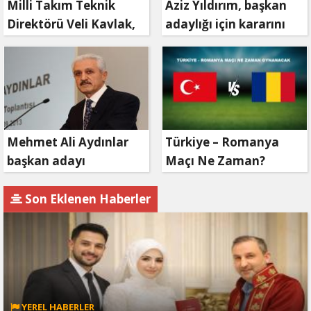
Milli Takım Teknik
Aziz Yıldırım, başkan
Direktörü Veli Kavlak,
adaylığı için kararını
görevinden ayrıldı
verdi
Mehmet Ali Aydınlar
Türkiye – Romanya
başkan adayı
Maçı Ne Zaman?
olmayacak!
Son Eklenen Haberler
YEREL HABERLER