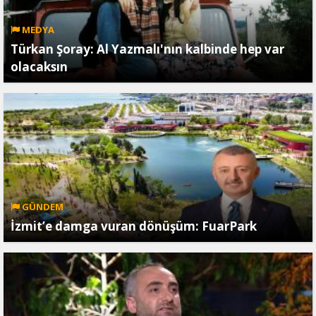
MEDYA
Türkan Şoray: Al Yazmalı'nın kalbinde hep var
olacaksın
GÜNDEM
İzmit’e damga vuran dönüşüm: FuarPark