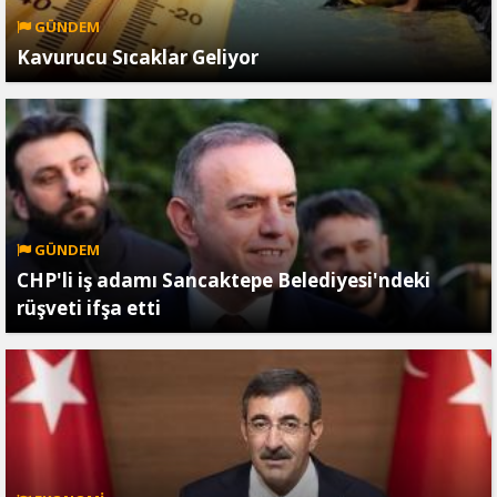
GÜNDEM
Kavurucu Sıcaklar Geliyor
GÜNDEM
CHP'li iş adamı Sancaktepe Belediyesi'ndeki
rüşveti ifşa etti