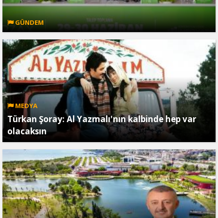
GÜNDEM
MEDYA
Türkan Şoray: Al Yazmalı'nın kalbinde hep var
olacaksın