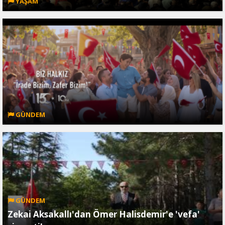
YAŞAM
GÜNDEM
GÜNDEM
Zekai Aksakallı'dan Ömer Halisdemir'e 'vefa'