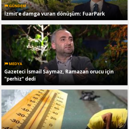
GÜNDEM
İzmit’e damga vuran dönüşüm: FuarPark
MEDYA
Gazeteci İsmail Saymaz, Ramazan orucu için
"perhiz" dedi