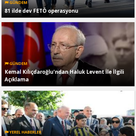
GÜNDEM
81 ilde dev FETÖ operasyonu
GÜNDEM
Kemal Kılıçdaroğlu'ndan Haluk Levent İle İlgili
Açıklama
YEREL HABERLER