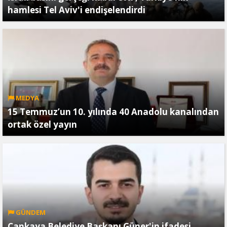
hamlesi Tel Aviv'i endişelendirdi
MEDYA
15 Temmuz’un 10. yılında 40 Anadolu kanalından
ortak özel yayın
GÜNDEM
Çankaya Belediye Başkanı Güner'in ifadesi