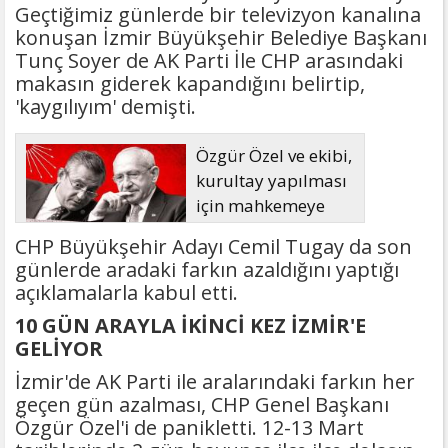
Geçtiğimiz günlerde bir televizyon kanalına
konuşan İzmir Büyükşehir Belediye Başkanı
Tunç Soyer de AK Parti İle CHP arasındaki
makasın giderek kapandığını belirtip,
'kaygılıyım' demişti.
Özgür Özel ve ekibi,
kurultay yapılması
için mahkemeye
başvuruyor
CHP Büyükşehir Adayı Cemil Tugay da son
günlerde aradaki farkın azaldığını yaptığı
açıklamalarla kabul etti.
10 GÜN ARAYLA İKİNCİ KEZ İZMİR'E
GELİYOR
İzmir'de AK Parti ile aralarındaki farkın her
geçen gün azalması, CHP Genel Başkanı
Özgür Özel'i de panikletti. 12-13 Mart