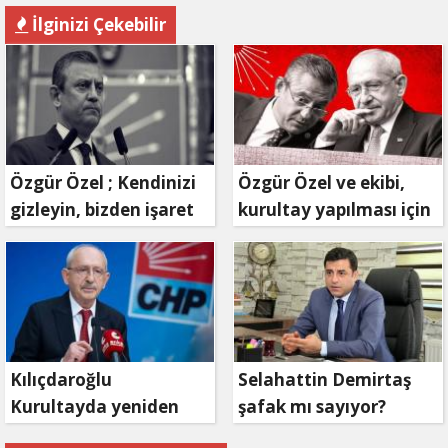
İlginizi Çekebilir
Özgür Özel ; Kendinizi
Özgür Özel ve ekibi,
gizleyin, bizden işaret
kurultay yapılması için
bekleyin
mahkemeye
başvuruyor
Kılıçdaroğlu
Selahattin Demirtaş
Kurultayda yeniden
şafak mı sayıyor?
aday olacak mı?