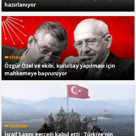
hazırlanıyor
SİYASET
Özgür Özel ve ekibi, kurultay yapılması için
mahkemeye başvuruyor
GÜNDEM
İsrail basını gerçeği kabul etti ; Türkiye'nin