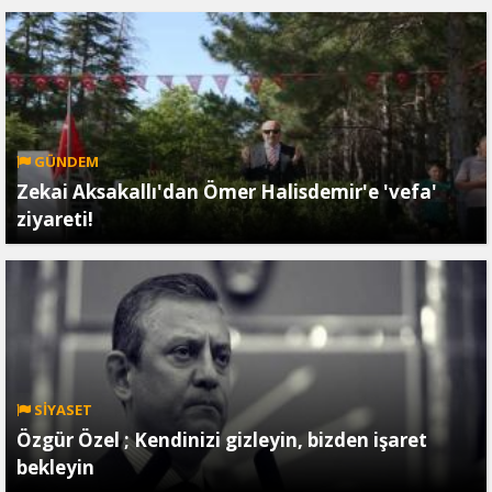
GÜNDEM
Zekai Aksakallı'dan Ömer Halisdemir'e 'vefa'
ziyareti!
SİYASET
Özgür Özel ; Kendinizi gizleyin, bizden işaret
bekleyin