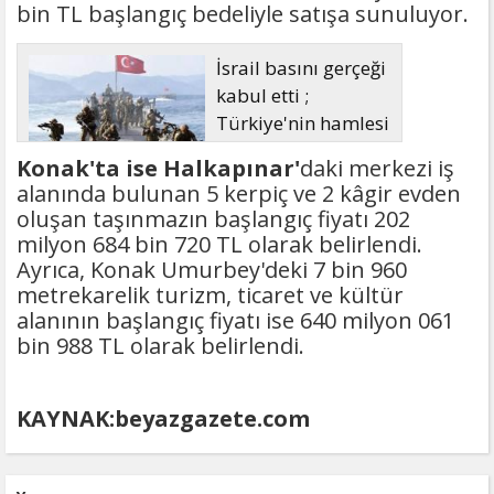
bin TL başlangıç bedeliyle satışa sunuluyor.
İsrail basını gerçeği
kabul etti ;
Türkiye'nin hamlesi
Tel Aviv'i
Konak'ta ise Halkapınar'
daki merkezi iş
endişelendirdi
alanında bulunan 5 kerpiç ve 2 kâgir evden
oluşan taşınmazın başlangıç fiyatı 202
milyon 684 bin 720 TL olarak belirlendi.
Ayrıca, Konak Umurbey'deki 7 bin 960
metrekarelik turizm, ticaret ve kültür
alanının başlangıç fiyatı ise 640 milyon 061
bin 988 TL olarak belirlendi.
KAYNAK:beyazgazete.com