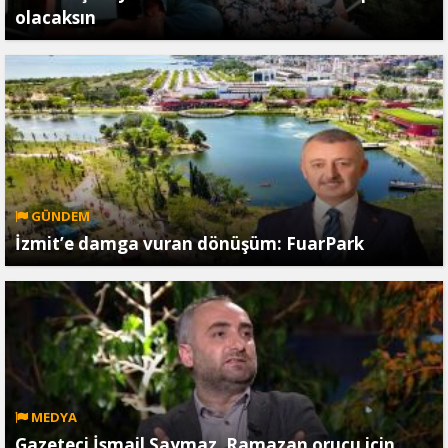
olacaksın
GÜNDEM
İzmit’e damga vuran dönüşüm: FuarPark
MEDYA
Gazeteci İsmail Saymaz, Ramazan orucu için