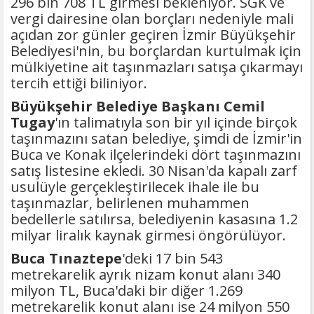
296 bin 708 TL girmesi bekleniyor. SGK ve
vergi dairesine olan borçları nedeniyle mali
açıdan zor günler geçiren İzmir Büyükşehir
Belediyesi'nin, bu borçlardan kurtulmak için
mülkiyetine ait taşınmazları satışa çıkarmayı
tercih ettiği biliniyor.
Büyükşehir Belediye Başkanı Cemil
Tugay
'ın talimatıyla son bir yıl içinde birçok
taşınmazını satan belediye, şimdi de İzmir'in
Buca ve Konak ilçelerindeki dört taşınmazını
satış listesine ekledi. 30 Nisan'da kapalı zarf
usulüyle gerçekleştirilecek ihale ile bu
taşınmazlar, belirlenen muhammen
bedellerle satılırsa, belediyenin kasasına 1.2
milyar liralık kaynak girmesi öngörülüyor.
Buca Tınaztepe
'deki 17 bin 543
metrekarelik ayrık nizam konut alanı 340
milyon TL, Buca'daki bir diğer 1.269
metrekarelik konut alanı ise 24 milyon 550