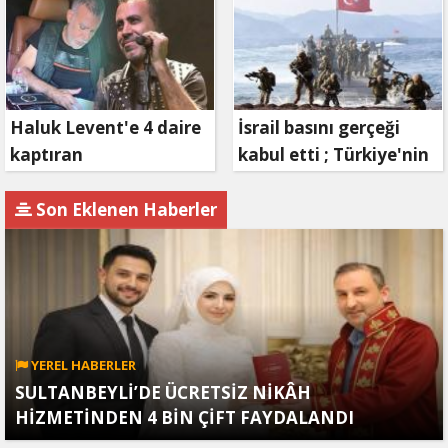
Bizim, Zafer Bizim"
Haluk Levent'e 4 daire
İsrail basını gerçeği
kaptıran
kabul etti ; Türkiye'nin
Müteahhit soluğu
hamlesi Tel Aviv'i
savcılıkta aldı
endişelendirdi
Son Eklenen Haberler
YEREL HABERLER
SULTANBEYLİ’DE ÜCRETSİZ NİKÂH
HİZMETİNDEN 4 BİN ÇİFT FAYDALANDI