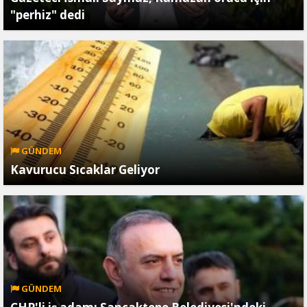
"perhiz" dedi
GÜNDEM
Kavurucu Sıcaklar Geliyor
GÜNDEM