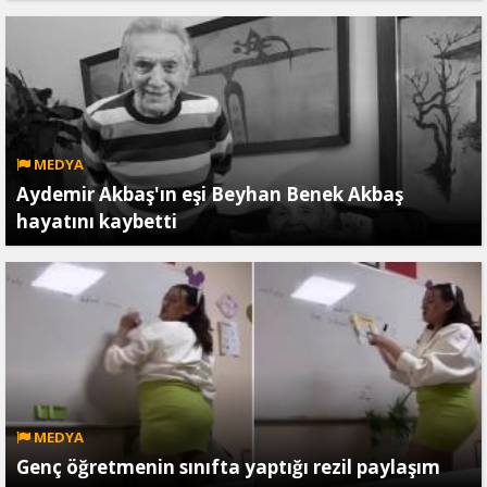
MEDYA
Aydemir Akbaş'ın eşi Beyhan Benek Akbaş
hayatını kaybetti
MEDYA
Genç öğretmenin sınıfta yaptığı rezil paylaşım