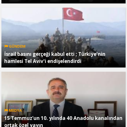
GÜNDEM
İsrail basını gerçeği kabul etti ; Türkiye'nin
hamlesi Tel Aviv'i endişelendirdi
MEDYA
15 Temmuz’un 10. yılında 40 Anadolu kanalından
ortak özel yayın