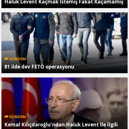
Haluk Levent Kaçmak İstemiş Fakat Kaçamamış
GÜNDEM
81 ilde dev FETÖ operasyonu
GÜNDEM
Kemal Kılıçdaroğlu'ndan Haluk Levent İle İlgili