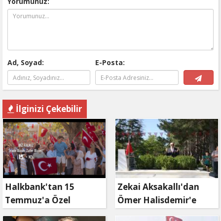
Yorumunuz:
Ad, Soyad:
E-Posta:
İlginizi Çekebilir
Halkbank'tan 15
Zekai Aksakallı'dan
Temmuz'a Özel
Ömer Halisdemir'e
Reklam Filmi: "İrade
'vefa' ziyareti!