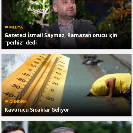
MEDYA
Gazeteci İsmail Saymaz, Ramazan orucu için
"perhiz" dedi
GÜNDEM
Kavurucu Sıcaklar Geliyor