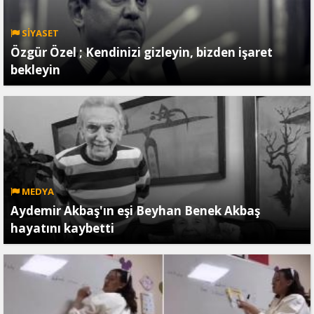
SİYASET
Özgür Özel ; Kendinizi gizleyin, bizden işaret
bekleyin
MEDYA
Aydemir Akbaş'ın eşi Beyhan Benek Akbaş
hayatını kaybetti