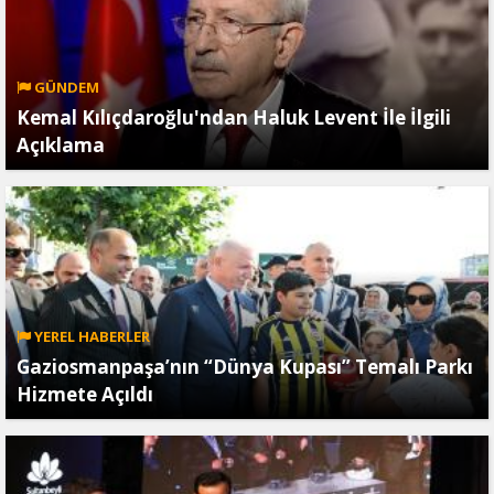
GÜNDEM
Kemal Kılıçdaroğlu'ndan Haluk Levent İle İlgili
Açıklama
YEREL HABERLER
Gaziosmanpaşa’nın “Dünya Kupası” Temalı Parkı
Hizmete Açıldı