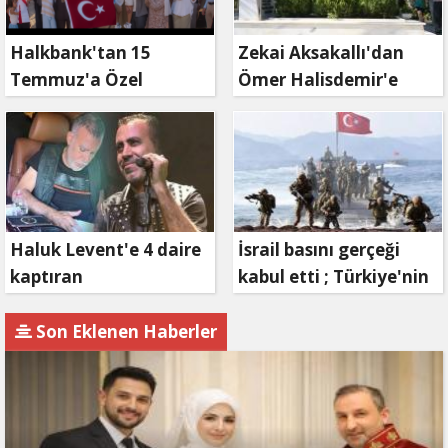
Halkbank'tan 15
Zekai Aksakallı'dan
Temmuz'a Özel
Ömer Halisdemir'e
Reklam Filmi: "İrade
'vefa' ziyareti!
Bizim, Zafer Bizim"
Haluk Levent'e 4 daire
İsrail basını gerçeği
kaptıran
kabul etti ; Türkiye'nin
Müteahhit soluğu
hamlesi Tel Aviv'i
savcılıkta aldı
endişelendirdi
Son Eklenen Haberler