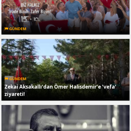
GÜNDEM
GÜNDEM
Zekai Aksakallı'dan Ömer Halisdemir'e 'vefa'
ziyareti!