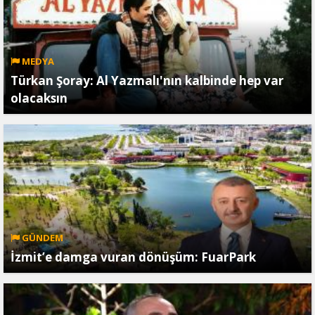
MEDYA
Türkan Şoray: Al Yazmalı'nın kalbinde hep var
olacaksın
GÜNDEM
İzmit’e damga vuran dönüşüm: FuarPark