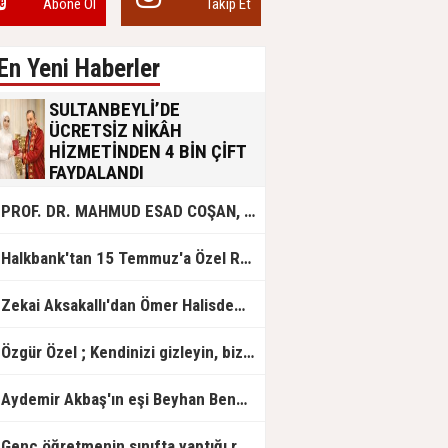
Abone Ol
Takip Et
En Yeni Haberler
SULTANBEYLİ’DE
ÜCRETSİZ NİKÂH
HİZMETİNDEN 4 BİN ÇİFT
FAYDALANDI
Sultanbeyli Belediyesi evlilik yolunda
PROF. DR. MAHMUD ESAD COŞAN, DOĞUMUNUN HİCRÎ 91. YILINDA ELAZIĞ'DA YÂD EDİLECEK
olan gençlere destek amacıyla
başlattığı ücretsiz nikâh hizmetini
sürdürüyor. Bu uygulamayı geçen yıl
Halkbank'tan 15 Temmuz'a Özel Reklam Filmi: "İrade Bizim, Zafer Bizim"
başlattıklarını belirten Sultanbeyli
Belediye Başkanı Ali Tombaş,
“Şimdiye kadar 4 bin çiftimize
Zekai Aksakallı'dan Ömer Halisdemir'e 'vefa' ziyareti!
ücretsiz hizmet vermenin
mutluluğunu yaşıyoruz” dedi.
Özgür Özel ; Kendinizi gizleyin, bizden işaret bekleyin
Aydemir Akbaş'ın eşi Beyhan Benek Akbaş hayatını kaybetti
Genç öğretmenin sınıfta yaptığı rezil paylaşım