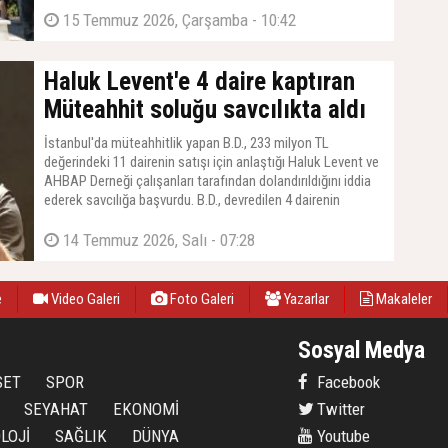
15 Temmuz 2026, Çarşamba - 10:42
Haluk Levent'e 4 daire kaptıran
Müteahhit soluğu savcılıkta aldı
İstanbul'da müteahhitlik yapan B.D., 233 milyon TL
değerindeki 11 dairenin satışı için anlaştığı Haluk Levent ve
AHBAP Derneği çalışanları tarafından dolandırıldığını iddia
ederek savcılığa başvurdu. B.D., devredilen 4 dairenin
ödemesinin yapılmadığını belirtti.
14 Temmuz 2026, Salı - 07:28
e
Video Galeri
Foto Galeri
Yazarlar
Makaleler
Sosyal Medya
SET
SPOR
Facebook
SEYAHAT
EKONOMİ
Twitter
LOJİ
SAĞLIK
DÜNYA
Youtube