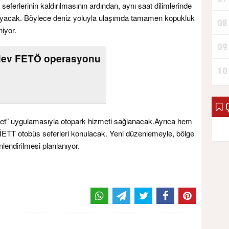
seferlerinin kaldırılmasının ardından, aynı saat dilimlerinde
ayacak. Böylece deniz yoluyla ulaşımda tamamen kopukluk
08
iyor.
09
 dev FETÖ operasyonu
10
Ç
et” uygulamasıyla otopark hizmeti sağlanacak.Ayrıca hem
 İETT otobüs seferleri konulacak. Yeni düzenlemeyle, bölge
nlendirilmesi planlanıyor.