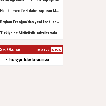
Haluk Levent'e 4 daire kaptıran Müteahhit soluğu savcılıkta aldı
Başkan Erdoğan'dan yeni kredi paketi müjdesi: 6 ay geri ödemesiz, 36 ay vadeli
Türkiye'de Sürücüsüz taksiler yola çıkmaya hazırlanıyor
ok Okunan
Bugün
Dün
Bu Hafta
Kritere uygun haber bulunamıyor.