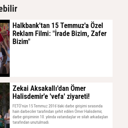
ebilir
Halkbank'tan 15 Temmuz'a Özel
Reklam Filmi: "İrade Bizim, Zafer
Bizim"
19 Temmuz 2026, Pazar - 17:19
Zekai Aksakallı'dan Ömer
Halisdemir'e 'vefa' ziyareti!
FETÖ'nün 15 Temmuz 2016'daki darbe girişimi sırasında
hain darbeciler tarafından şehit edilen Ömer Halisdemir,
darbe girişiminin 10. yılında vatandaşlar ve silah arkadaşları
tarafından unutulmadı.