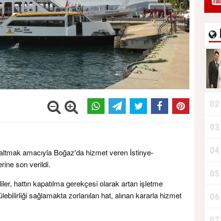
02
03
04
 azaltmak amacıyla Boğaz'da hizmet veren İstinye-
erine son verildi.
05
ililer, hattın kapatılma gerekçesi olarak artan işletme
ebilirliği sağlamakta zorlanılan hat, alınan kararla hizmet
06
07