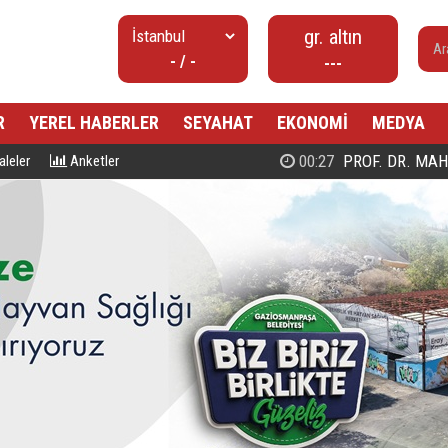
gr. altın
- / -
---
R
YEREL HABERLER
SEYAHAT
EKONOMİ
MEDYA
00:27
PROF. DR. MAHMUD ESAD COŞ
leler
Anketler