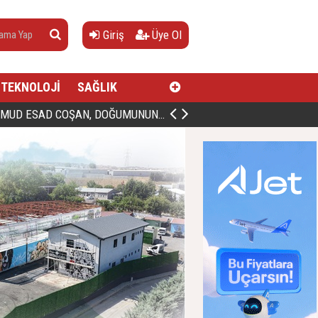
Giriş
Üye Ol
TEKNOLOJİ
SAĞLIK
AN, DOĞUMUNUN HİCRÎ 91. YILINDA ELAZIĞ'DA YÂD EDİLECEK