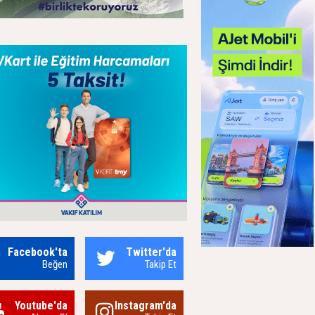
Facebook'ta
Twitter'da
Beğen
Takip Et
Youtube'da
Instagram'da