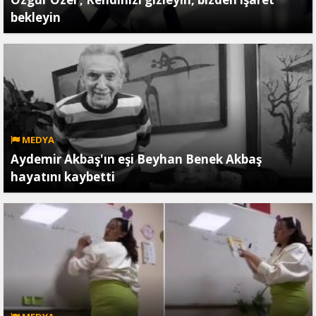
bekleyin
MEDYA
Aydemir Akbaş'ın eşi Beyhan Benek Akbaş
hayatını kaybetti