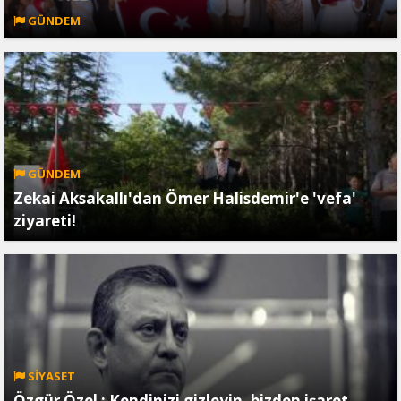
GÜNDEM
GÜNDEM
Zekai Aksakallı'dan Ömer Halisdemir'e 'vefa'
ziyareti!
SİYASET
Özgür Özel ; Kendinizi gizleyin, bizden işaret