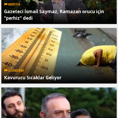
MEDYA
Gazeteci İsmail Saymaz, Ramazan orucu için
"perhiz" dedi
GÜNDEM
Kavurucu Sıcaklar Geliyor