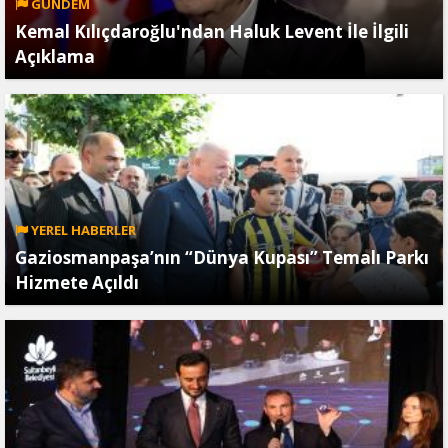
GÜNDEM
Kemal Kılıçdaroğlu'ndan Haluk Levent İle İlgili
Açıklama
YEREL HABERLER
Gaziosmanpaşa’nın “Dünya Kupası” Temalı Parkı
Hizmete Açıldı