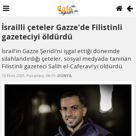
İsrailli çeteler Gazze'de Filistinli
gazeteciyi öldürdü
İsrail'in Gazze Şeridi'ni işgal ettiği dönemde
silahlandırdığı çeteler, sosyal medyada tanınan
Filistinli gazeteci Salih el-Caferavi'yi öldürdü.
13 Ekim 2025, Pazartesi, 06:10 -
DÜNYA