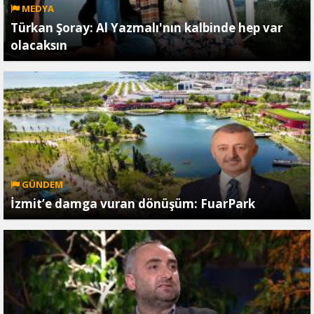
MEDYA
Türkan Şoray: Al Yazmalı'nın kalbinde hep var
olacaksın
GÜNDEM
İzmit’e damga vuran dönüşüm: FuarPark