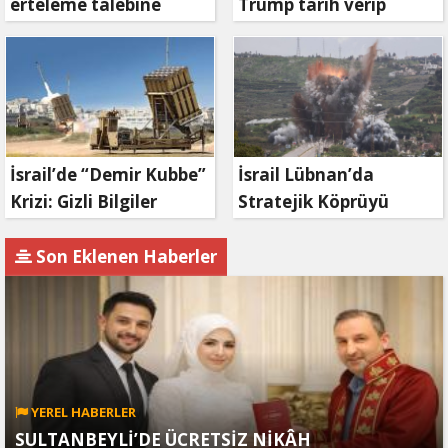
erteleme talebine
Trump tarih verip
mahkemeden ret
duyurdu: Savaş ne
zaman bitecek?
İsrail’de “Demir Kubbe”
İsrail Lübnan’da
Krizi: Gizli Bilgiler
Stratejik Köprüyü
İran’a Sızdırıldı, Asker
Vurdu: Kasımiye
Gözaltında
Köprüsü Bombalandı
Son Eklenen Haberler
YEREL HABERLER
SULTANBEYLİ’DE ÜCRETSİZ NİKÂH