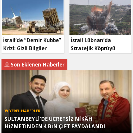
zaman bitecek?
İsrail’de “Demir Kubbe”
İsrail Lübnan’da
Krizi: Gizli Bilgiler
Stratejik Köprüyü
İran’a Sızdırıldı, Asker
Vurdu: Kasımiye
Gözaltında
Köprüsü Bombalandı
Son Eklenen Haberler
YEREL HABERLER
SULTANBEYLİ’DE ÜCRETSİZ NİKÂH
HİZMETİNDEN 4 BİN ÇİFT FAYDALANDI