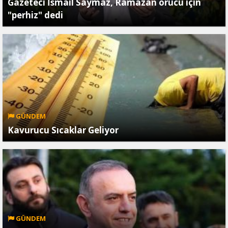
Gazeteci İsmail Saymaz, Ramazan orucu için
"perhiz" dedi
GÜNDEM
Kavurucu Sıcaklar Geliyor
GÜNDEM