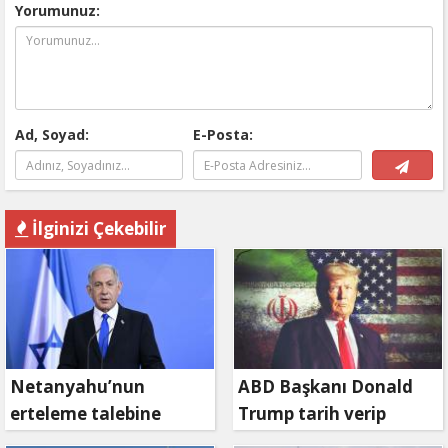
Yorumunuz:
Ad, Soyad:
E-Posta:
İlginizi Çekebilir
Netanyahu’nun
ABD Başkanı Donald
erteleme talebine
Trump tarih verip
mahkemeden ret
duyurdu: Savaş ne