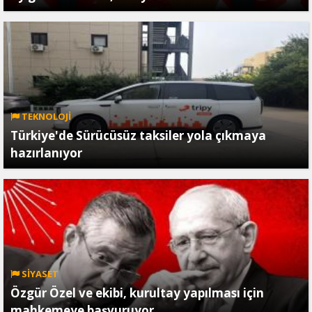
TEKNOLOJİ
Türkiye'de Sürücüsüz taksiler yola çıkmaya
hazırlanıyor
SİYASET
Özgür Özel ve ekibi, kurultay yapılması için
mahkemeye başvuruyor