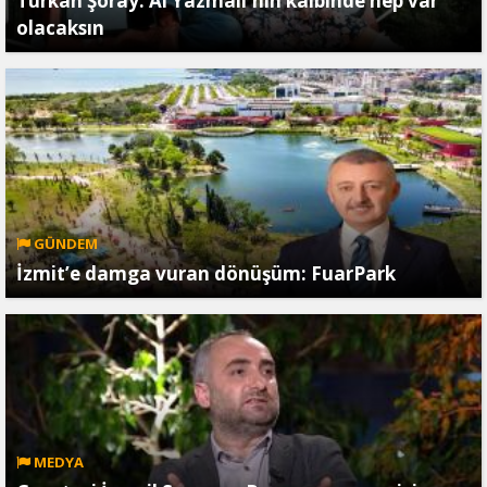
Türkan Şoray: Al Yazmalı'nın kalbinde hep var
olacaksın
GÜNDEM
İzmit’e damga vuran dönüşüm: FuarPark
MEDYA