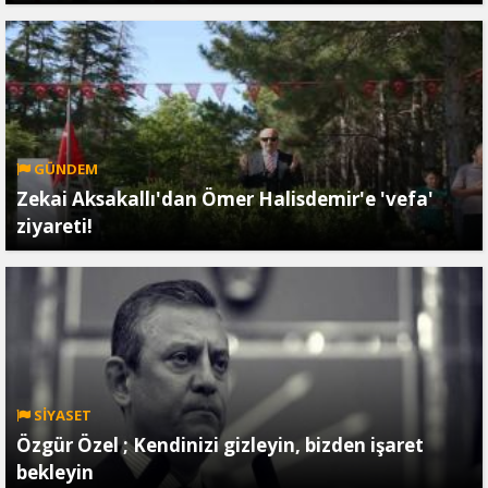
GÜNDEM
Zekai Aksakallı'dan Ömer Halisdemir'e 'vefa'
ziyareti!
SİYASET
Özgür Özel ; Kendinizi gizleyin, bizden işaret
bekleyin