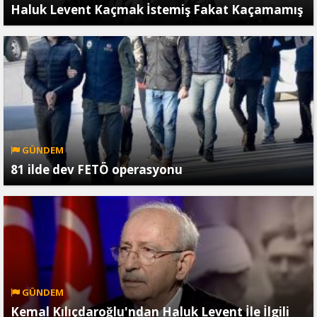
Haluk Levent Kaçmak İstemiş Fakat Kaçamamış
GÜNDEM
81 ilde dev FETÖ operasyonu
GÜNDEM
Kemal Kılıçdaroğlu'ndan Haluk Levent İle İlgili