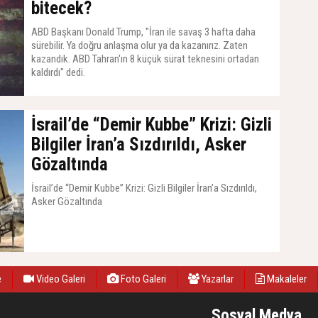
bitecek?
ABD Başkanı Donald Trump, "İran ile savaş 3 hafta daha
sürebilir. Ya doğru anlaşma olur ya da kazanırız. Zaten
kazandık. ABD Tahran'ın 8 küçük sürat teknesini ortadan
kaldırdı" dedi.
05 Mayıs 2026, Salı - 20:22
İsrail’de “Demir Kubbe” Krizi: Gizli
Bilgiler İran’a Sızdırıldı, Asker
Gözaltında
İsrail’de “Demir Kubbe” Krizi: Gizli Bilgiler İran’a Sızdırıldı,
Asker Gözaltında
22 Mart 2026, Pazar - 17:32
e
Video Galeri
Foto Galeri
Yazarlar
Makaleler
Sosyal Medya