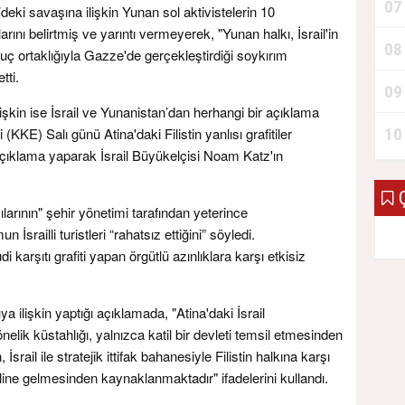
07
’deki savaşına ilişkin Yunan sol aktivistelerin 10
ını belirtmiş ve yarıntı vermeyerek, "Yunan halkı, İsrail'in
08
ç ortaklığıyla Gazze'de gerçekleştirdiği soykırım
tti.
09
işkin ise İsrail ve Yunanistan’dan herhangi bir açıklama
10
KE) Salı günü Atina'daki Filistin yanlısı grafitiler
 açıklama yaparak İsrail Büyükelçisi Noam Katz'ın
Ç
ılarının" şehir yönetimi tarafından yeterince
srailli turistleri “rahatsız ettiğini” söyledi.
karşıtı grafiti yapan örgütlü azınlıklara karşı etkisiz
a ilişkin yaptığı açıklamada, "Atina'daki İsrail
elik küstahlığı, yalnızca katil bir devleti temsil etmesinden
ail ile stratejik ittifak bahanesiyle Filistin halkına karşı
ine gelmesinden kaynaklanmaktadır" ifadelerini kullandı.