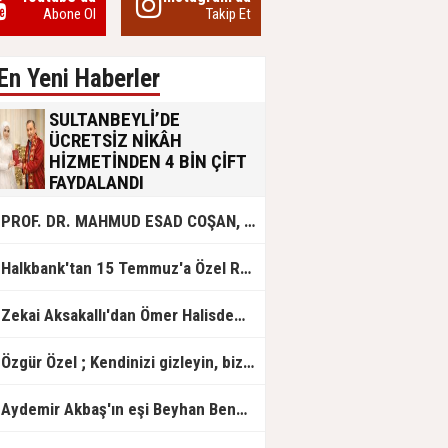
Abone Ol
Takip Et
En Yeni Haberler
SULTANBEYLİ’DE
ÜCRETSİZ NİKÂH
HİZMETİNDEN 4 BİN ÇİFT
FAYDALANDI
Sultanbeyli Belediyesi evlilik yolunda
PROF. DR. MAHMUD ESAD COŞAN, DOĞUMUNUN HİCRÎ 91. YILINDA ELAZIĞ'DA YÂD EDİLECEK
olan gençlere destek amacıyla
başlattığı ücretsiz nikâh hizmetini
sürdürüyor. Bu uygulamayı geçen yıl
Halkbank'tan 15 Temmuz'a Özel Reklam Filmi: "İrade Bizim, Zafer Bizim"
başlattıklarını belirten Sultanbeyli
Belediye Başkanı Ali Tombaş,
“Şimdiye kadar 4 bin çiftimize
Zekai Aksakallı'dan Ömer Halisdemir'e 'vefa' ziyareti!
ücretsiz hizmet vermenin
mutluluğunu yaşıyoruz” dedi.
Özgür Özel ; Kendinizi gizleyin, bizden işaret bekleyin
Aydemir Akbaş'ın eşi Beyhan Benek Akbaş hayatını kaybetti