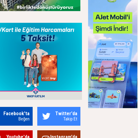
Facebook'ta
Twitter'da
Beğen
Takip Et
Youtube'da
Instagram'da