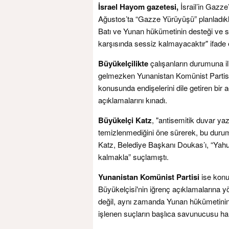
İsrael Hayom gazetesi,
İsrail’in Gazze
Ağustos’ta “Gazze Yürüyüşü” planladıklar
Batı ve Yunan hükümetinin desteği ve su
karşısında sessiz kalmayacaktır" ifade e
Büyükelçilikte
çalışanların durumuna il
gelmezken Yunanistan Komünist Partisi (K
konusunda endişelerini dile getiren bir
açıklamalarını kınadı.
Büyükelçi Katz
, "antisemitik duvar yaz
temizlenmediğini öne sürerek, bu durumun İ
Katz, Belediye Başkanı Doukas’ı, “Yahudi 
kalmakla” suçlamıştı.
Yunanistan Komünist Partisi
ise konuy
Büyükelçisi'nin iğrenç açıklamalarına yön
değil, aynı zamanda Yunan hükümetinin, İsr
işlenen suçların başlıca savunucusu hal