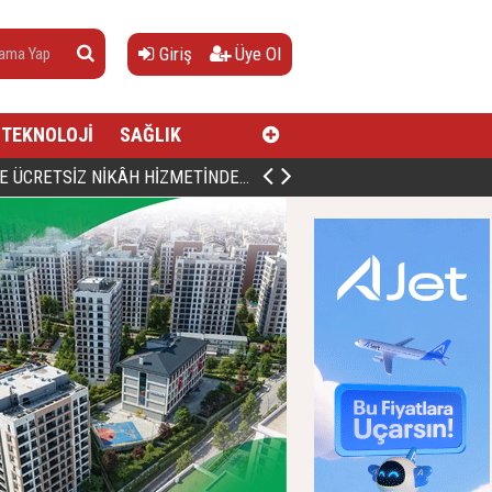
Giriş
Üye Ol
TEKNOLOJİ
SAĞLIK
AN, DOĞUMUNUN HİCRÎ 91. YILINDA ELAZIĞ'DA YÂD EDİLECEK