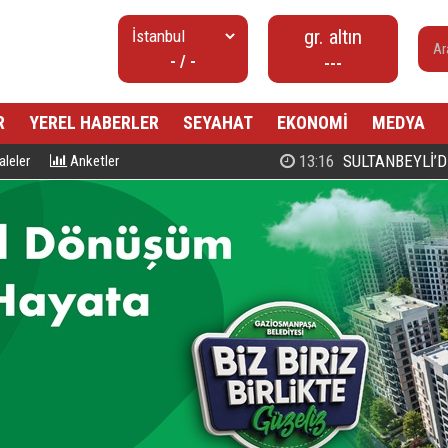
gr. altın
- / -
---
R
YEREL HABERLER
SEYAHAT
EKONOMİ
MEDYA
00:27
PROF. DR. MAHMUD ESAD COŞ
leler
Anketler