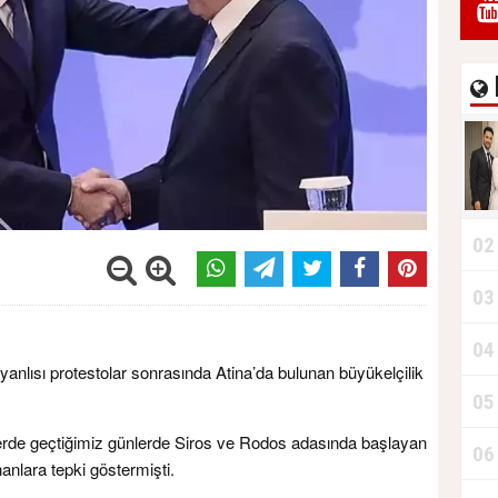
02
03
04
yanlısı protestolar sonrasında Atina’da bulunan büyükelçilik
05
erde geçtiğimiz günlerde Siros ve Rodos adasında başlayan
06
nanlara tepki göstermişti.