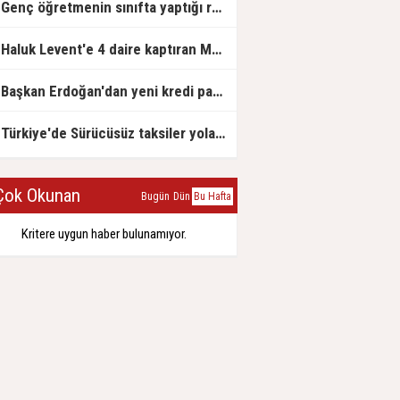
Genç öğretmenin sınıfta yaptığı rezil paylaşım
Haluk Levent'e 4 daire kaptıran Müteahhit soluğu savcılıkta aldı
Başkan Erdoğan'dan yeni kredi paketi müjdesi: 6 ay geri ödemesiz, 36 ay vadeli
Türkiye'de Sürücüsüz taksiler yola çıkmaya hazırlanıyor
ok Okunan
Bugün
Dün
Bu Hafta
Kritere uygun haber bulunamıyor.