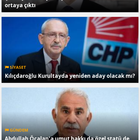
ortaya çıktı
SİYASET
Kılıçdaroğlu Kurultayda yeniden aday olacak mı?
GÜNDEM
Abdullah Öcalan'a umut hakkı da özel statü de