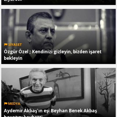
SİYASET
Özgür Özel ; Kendinizi gizleyin, bizden işaret
bekleyin
MEDYA
Aydemir Akbaş'ın eşi Beyhan Benek Akbaş