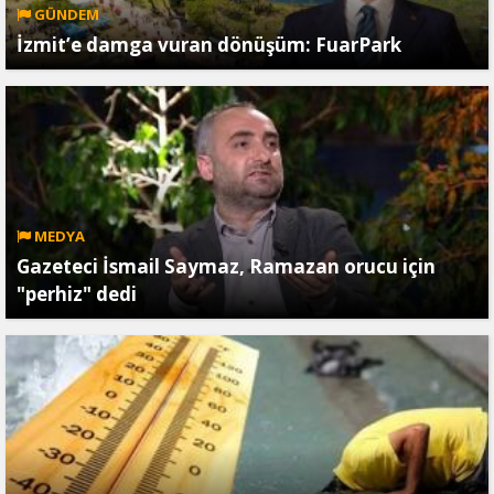
GÜNDEM
İzmit’e damga vuran dönüşüm: FuarPark
MEDYA
Gazeteci İsmail Saymaz, Ramazan orucu için
"perhiz" dedi