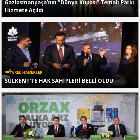
Gaziosmanpaşa’nın “Dünya Kupası” Temalı Parkı
Hizmete Açıldı
YEREL HABERLER
SULKENT’TE HAK SAHİPLERİ BELLİ OLDU