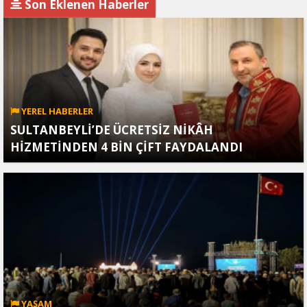
Gözaltında
Köprüsü Bombalandı
Son Eklenen Haberler
YEREL HABERLER
SULTANBEYLİ’DE ÜCRETSİZ NİKÂH
HİZMETİNDEN 4 BİN ÇİFT FAYDALANDI
YAŞAM