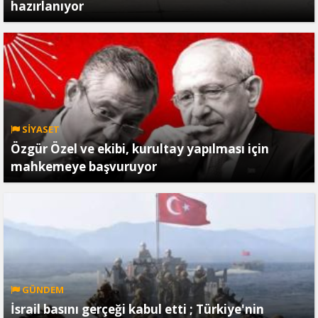
hazırlanıyor
SİYASET
Özgür Özel ve ekibi, kurultay yapılması için
mahkemeye başvuruyor
GÜNDEM
İsrail basını gerçeği kabul etti ; Türkiye'nin