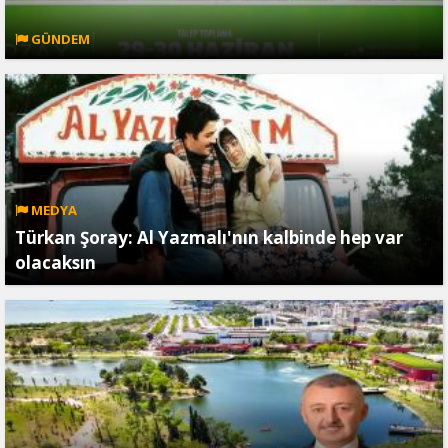
GÜNDEM
MEDYA
Türkan Şoray: Al Yazmalı'nın kalbinde hep var
olacaksın