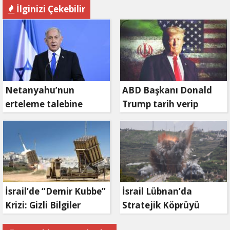
İlginizi Çekebilir
Netanyahu’nun
ABD Başkanı Donald
erteleme talebine
Trump tarih verip
mahkemeden ret
duyurdu: Savaş ne
zaman bitecek?
İsrail’de “Demir Kubbe”
İsrail Lübnan’da
Krizi: Gizli Bilgiler
Stratejik Köprüyü
İran’a Sızdırıldı, Asker
Vurdu: Kasımiye