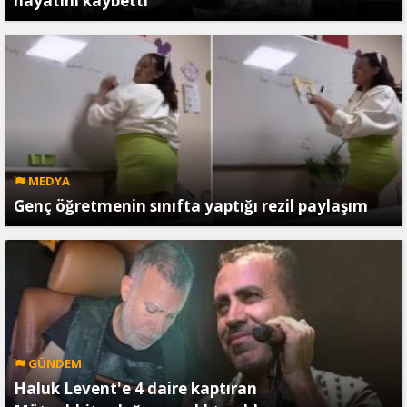
hayatını kaybetti
MEDYA
Genç öğretmenin sınıfta yaptığı rezil paylaşım
GÜNDEM
Haluk Levent'e 4 daire kaptıran