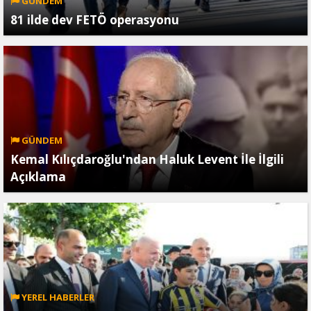
GÜNDEM
81 ilde dev FETÖ operasyonu
GÜNDEM
Kemal Kılıçdaroğlu'ndan Haluk Levent İle İlgili
Açıklama
YEREL HABERLER