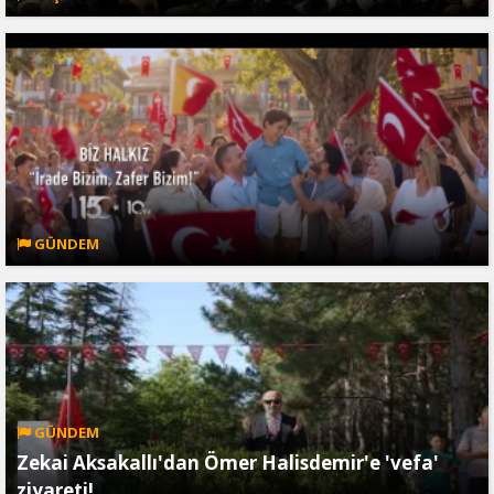
GÜNDEM
GÜNDEM
Zekai Aksakallı'dan Ömer Halisdemir'e 'vefa'
ziyareti!