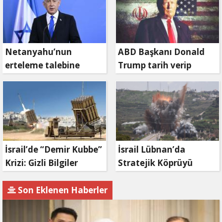
Netanyahu’nun
ABD Başkanı Donald
erteleme talebine
Trump tarih verip
mahkemeden ret
duyurdu: Savaş ne
zaman bitecek?
İsrail’de “Demir Kubbe”
İsrail Lübnan’da
Krizi: Gizli Bilgiler
Stratejik Köprüyü
İran’a Sızdırıldı, Asker
Vurdu: Kasımiye
Gözaltında
Köprüsü Bombalandı
Son Eklenen Haberler