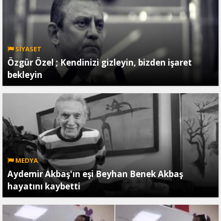
SİYASET
Özgür Özel ; Kendinizi gizleyin, bizden işaret
bekleyin
MEDYA
Aydemir Akbaş'ın eşi Beyhan Benek Akbaş
hayatını kaybetti