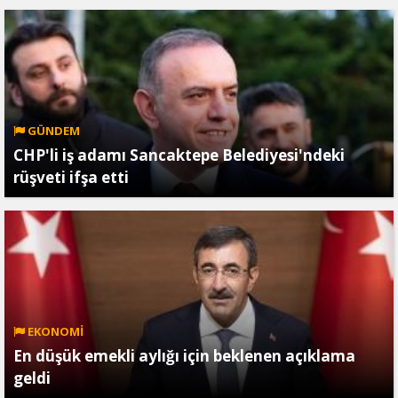
GÜNDEM
CHP'li iş adamı Sancaktepe Belediyesi'ndeki
rüşveti ifşa etti
EKONOMİ
En düşük emekli aylığı için beklenen açıklama
geldi