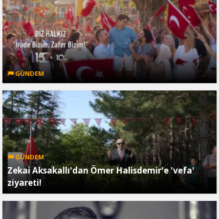
GÜNDEM
GÜNDEM
Zekai Aksakallı'dan Ömer Halisdemir'e 'vefa'
ziyareti!