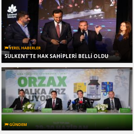
YEREL HABERLER
SULKENT’TE HAK SAHİPLERİ BELLİ OLDU
GÜNDEM