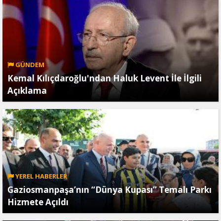
GÜNDEM
Kemal Kılıçdaroğlu'ndan Haluk Levent İle İlgili
Açıklama
YEREL HABERLER
Gaziosmanpaşa’nın “Dünya Kupası” Temalı Parkı
Hizmete Açıldı