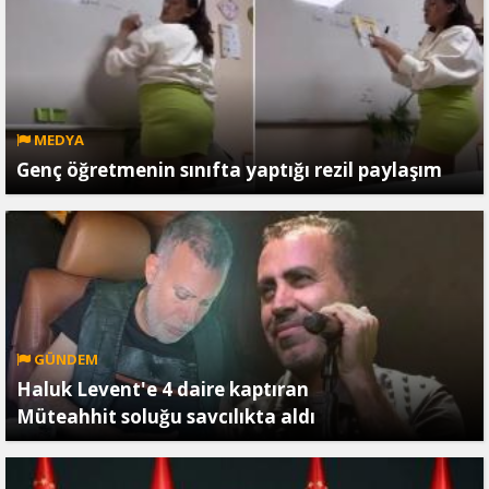
MEDYA
Genç öğretmenin sınıfta yaptığı rezil paylaşım
GÜNDEM
Haluk Levent'e 4 daire kaptıran
Müteahhit soluğu savcılıkta aldı