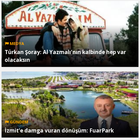
MEDYA
Türkan Şoray: Al Yazmalı'nın kalbinde hep var
olacaksın
GÜNDEM
İzmit’e damga vuran dönüşüm: FuarPark