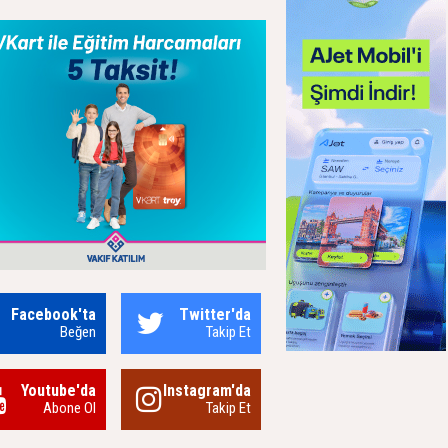
Facebook'ta
Twitter'da
Beğen
Takip Et
Youtube'da
Instagram'da
Abone Ol
Takip Et