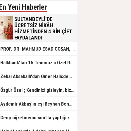
En Yeni Haberler
SULTANBEYLİ’DE
ÜCRETSİZ NİKÂH
HİZMETİNDEN 4 BİN ÇİFT
FAYDALANDI
Sultanbeyli Belediyesi evlilik yolunda
PROF. DR. MAHMUD ESAD COŞAN, DOĞUMUNUN HİCRÎ 91. YILINDA ELAZIĞ'DA YÂD EDİLECEK
olan gençlere destek amacıyla
başlattığı ücretsiz nikâh hizmetini
sürdürüyor. Bu uygulamayı geçen yıl
Halkbank'tan 15 Temmuz'a Özel Reklam Filmi: "İrade Bizim, Zafer Bizim"
başlattıklarını belirten Sultanbeyli
Belediye Başkanı Ali Tombaş,
“Şimdiye kadar 4 bin çiftimize
Zekai Aksakallı'dan Ömer Halisdemir'e 'vefa' ziyareti!
ücretsiz hizmet vermenin
mutluluğunu yaşıyoruz” dedi.
Özgür Özel ; Kendinizi gizleyin, bizden işaret bekleyin
Aydemir Akbaş'ın eşi Beyhan Benek Akbaş hayatını kaybetti
Genç öğretmenin sınıfta yaptığı rezil paylaşım