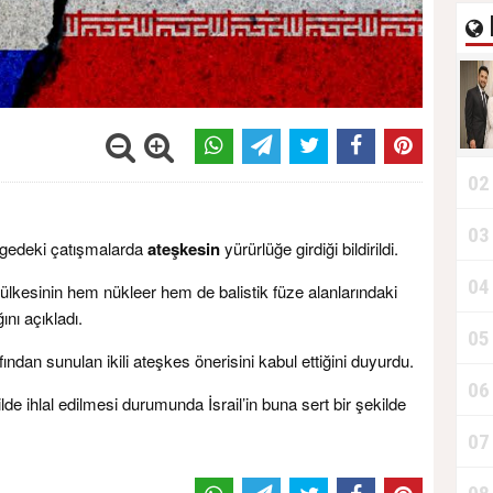
02
03
ölgedeki çatışmalarda
ateşkesin
yürürlüğe girdiği bildirildi.
04
 ülkesinin hem nükleer hem de balistik füze alanlarındaki
ğını açıkladı.
05
afından sunulan ikili ateşkes önerisini kabul ettiğini duyurdu.
06
lde ihlal edilmesi durumunda İsrail’in buna sert bir şekilde
07