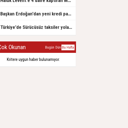
Haluk Levent'e 4 daire kaptıran Müteahhit soluğu savcılıkta aldı
Başkan Erdoğan'dan yeni kredi paketi müjdesi: 6 ay geri ödemesiz, 36 ay vadeli
Türkiye'de Sürücüsüz taksiler yola çıkmaya hazırlanıyor
ok Okunan
Bugün
Dün
Bu Hafta
Kritere uygun haber bulunamıyor.