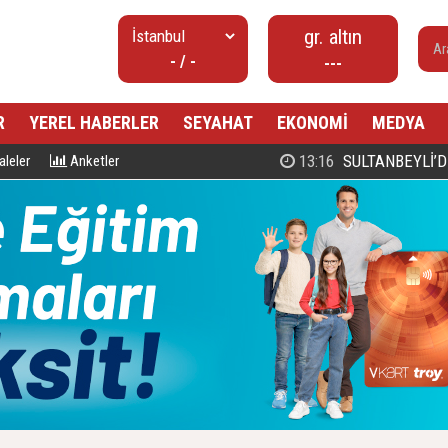
gr. altın
- / -
---
R
YEREL HABERLER
SEYAHAT
EKONOMİ
MEDYA
00:27
PROF. DR. MAHMUD ESAD COŞ
leler
Anketler