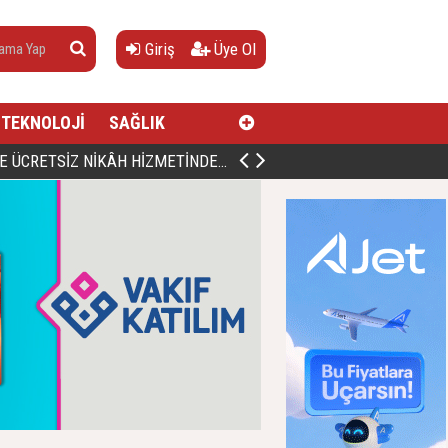
Giriş
Üye Ol
TEKNOLOJİ
SAĞLIK
AN, DOĞUMUNUN HİCRÎ 91. YILINDA ELAZIĞ'DA YÂD EDİLECEK