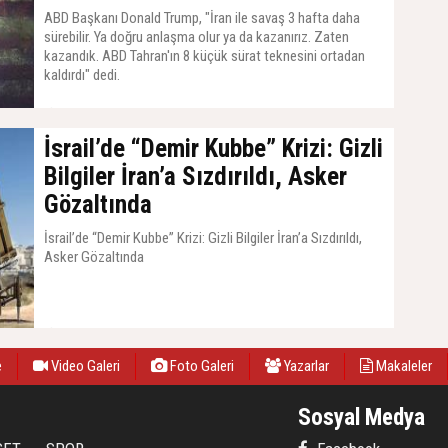
ABD Başkanı Donald Trump, "İran ile savaş 3 hafta daha
sürebilir. Ya doğru anlaşma olur ya da kazanırız. Zaten
kazandık. ABD Tahran'ın 8 küçük sürat teknesini ortadan
kaldırdı" dedi.
05 Mayıs 2026, Salı - 20:22
İsrail’de “Demir Kubbe” Krizi: Gizli
Bilgiler İran’a Sızdırıldı, Asker
Gözaltında
İsrail’de “Demir Kubbe” Krizi: Gizli Bilgiler İran’a Sızdırıldı,
Asker Gözaltında
22 Mart 2026, Pazar - 17:32
e
Video Galeri
Foto Galeri
Yazarlar
Makaleler
Sosyal Medya