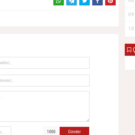
08
09
10
Ç
Gönder