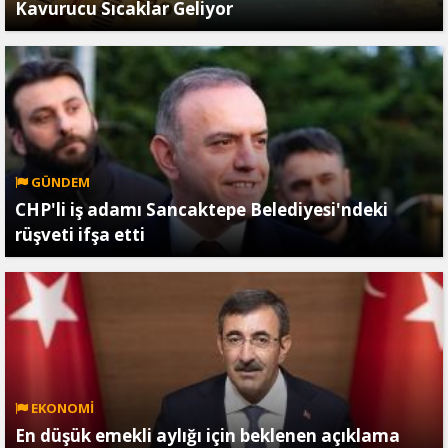
Kavurucu Sıcaklar Geliyor
GÜNDEM
CHP'li iş adamı Sancaktepe Belediyesi'ndeki
rüşveti ifşa etti
EKONOMİ
En düşük emekli aylığı için beklenen açıklama