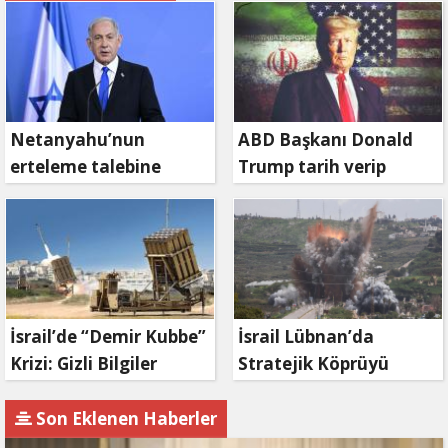
Netanyahu’nun
ABD Başkanı Donald
erteleme talebine
Trump tarih verip
mahkemeden ret
duyurdu: Savaş ne
zaman bitecek?
İsrail’de “Demir Kubbe”
İsrail Lübnan’da
Krizi: Gizli Bilgiler
Stratejik Köprüyü
İran’a Sızdırıldı, Asker
Vurdu: Kasımiye
Gözaltında
Köprüsü Bombalandı
Son Eklenen Haberler