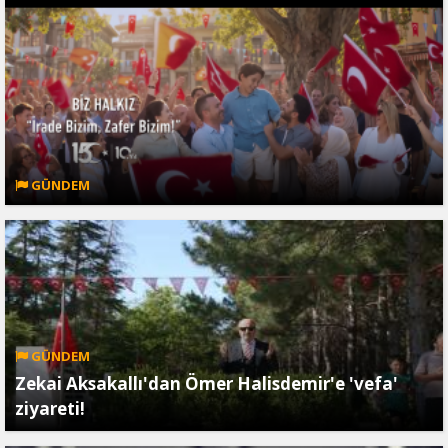
GÜNDEM
GÜNDEM
Zekai Aksakallı'dan Ömer Halisdemir'e 'vefa'
ziyareti!