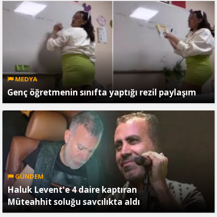
MEDYA
Genç öğretmenin sınıfta yaptığı rezil paylaşım
GÜNDEM
Haluk Levent'e 4 daire kaptıran
Müteahhit soluğu savcılıkta aldı