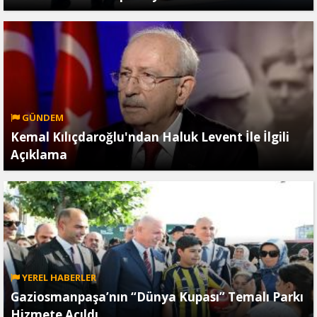
GÜNDEM
Kemal Kılıçdaroğlu'ndan Haluk Levent İle İlgili
Açıklama
YEREL HABERLER
Gaziosmanpaşa’nın “Dünya Kupası” Temalı Parkı
Hizmete Açıldı