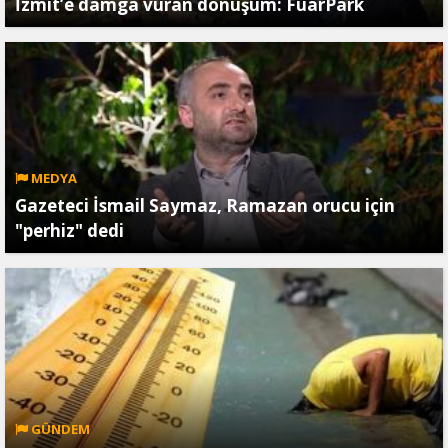
İzmit’e damga vuran dönüşüm: FuarPark
MEDYA
Gazeteci İsmail Saymaz, Ramazan orucu için
"perhiz" dedi
GÜNDEM