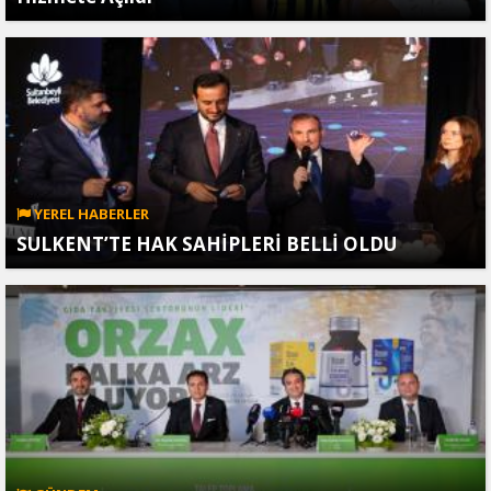
YEREL HABERLER
SULKENT’TE HAK SAHİPLERİ BELLİ OLDU