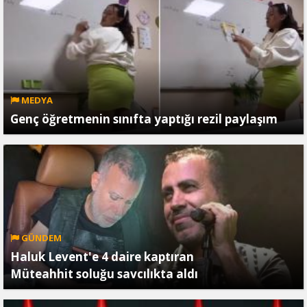
MEDYA
Genç öğretmenin sınıfta yaptığı rezil paylaşım
GÜNDEM
Haluk Levent'e 4 daire kaptıran
Müteahhit soluğu savcılıkta aldı