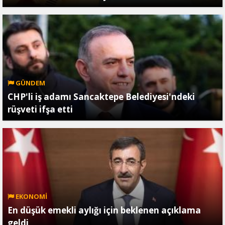
GÜNDEM
CHP'li iş adamı Sancaktepe Belediyesi'ndeki
rüşveti ifşa etti
EKONOMİ
En düşük emekli aylığı için beklenen açıklama
geldi