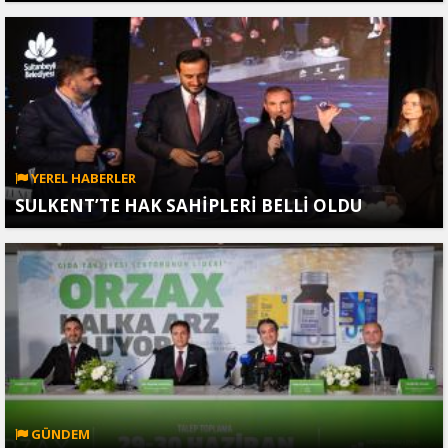
YEREL HABERLER
SULKENT’TE HAK SAHİPLERİ BELLİ OLDU
GÜNDEM