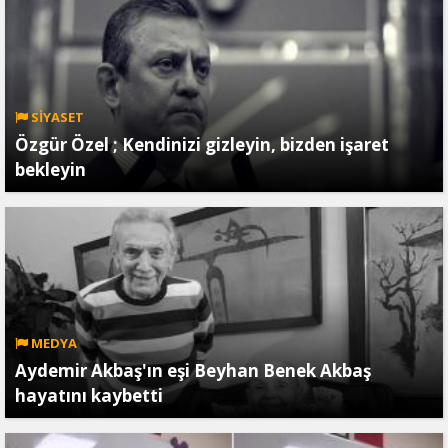
SİYASET
Özgür Özel ; Kendinizi gizleyin, bizden işaret
bekleyin
MEDYA
Aydemir Akbaş'ın eşi Beyhan Benek Akbaş
hayatını kaybetti