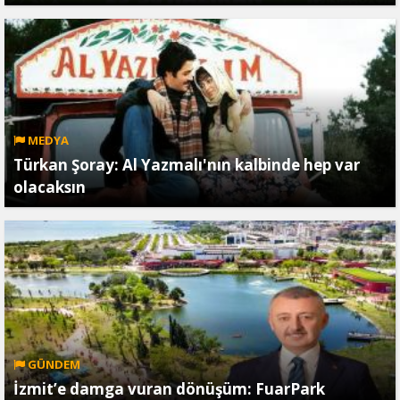
MEDYA
Türkan Şoray: Al Yazmalı'nın kalbinde hep var
olacaksın
GÜNDEM
İzmit’e damga vuran dönüşüm: FuarPark