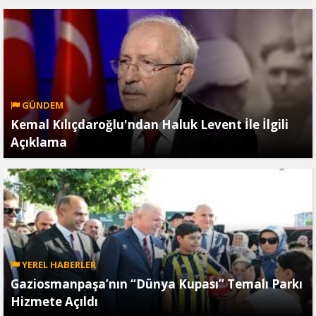
GÜNDEM
Kemal Kılıçdaroğlu'ndan Haluk Levent İle İlgili
Açıklama
YEREL HABERLER
Gaziosmanpaşa’nın “Dünya Kupası” Temalı Parkı
Hizmete Açıldı