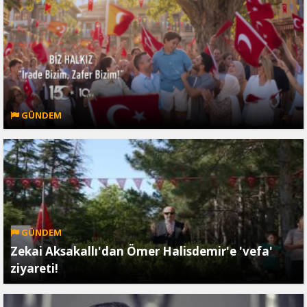
GÜNDEM
GÜNDEM
Zekai Aksakallı'dan Ömer Halisdemir'e 'vefa'
ziyareti!