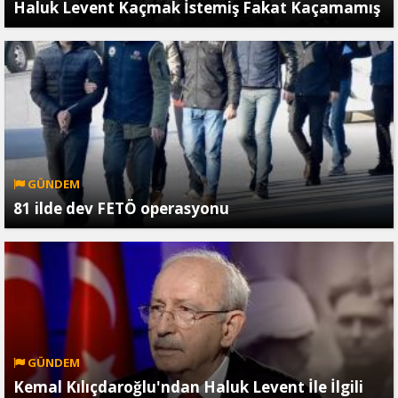
Haluk Levent Kaçmak İstemiş Fakat Kaçamamış
GÜNDEM
81 ilde dev FETÖ operasyonu
GÜNDEM
Kemal Kılıçdaroğlu'ndan Haluk Levent İle İlgili