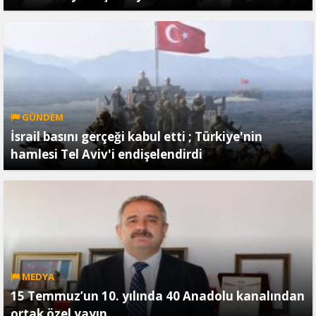
GÜNDEM
İsrail basını gerçeği kabul etti ; Türkiye'nin
hamlesi Tel Aviv'i endişelendirdi
MEDYA
15 Temmuz’un 10. yılında 40 Anadolu kanalından
ortak özel yayın