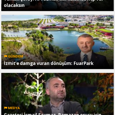
olacaksın
GÜNDEM
İzmit’e damga vuran dönüşüm: FuarPark
MEDYA
Gazeteci İsmail Saymaz, Ramazan orucu için