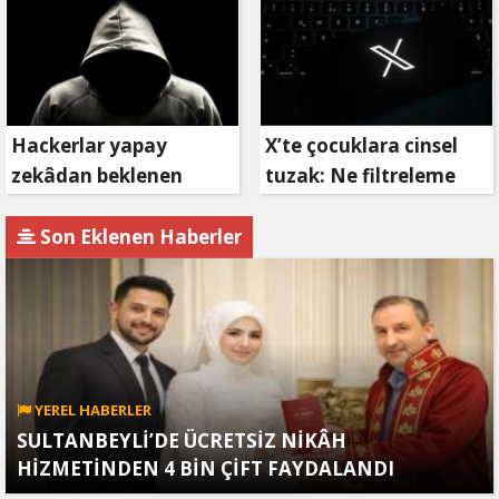
girişimi!
Hackerlar yapay
X’te çocuklara cinsel
zekâdan beklenen
tuzak: Ne filtreleme
etkiyi alamıyor
var ne de yaş
kısıtlaması!
Son Eklenen Haberler
YEREL HABERLER
SULTANBEYLİ’DE ÜCRETSİZ NİKÂH
HİZMETİNDEN 4 BİN ÇİFT FAYDALANDI