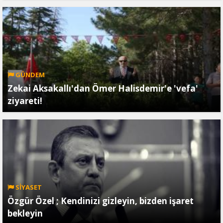
GÜNDEM
Zekai Aksakallı'dan Ömer Halisdemir'e 'vefa'
ziyareti!
SİYASET
Özgür Özel ; Kendinizi gizleyin, bizden işaret
bekleyin