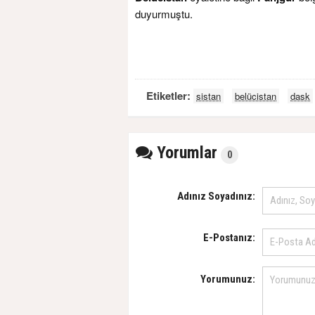
duyurmuştu.
Etiketler:
sistan
belücistan
dask
Yorumlar
0
Adınız Soyadınız:
E-Postanız:
Yorumunuz: