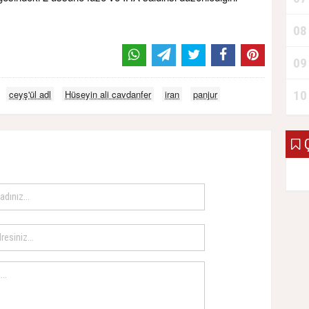
08
09
10
ceyş'ül adl
Hüseyin ali cavdanfer
iran
panjur
Ç