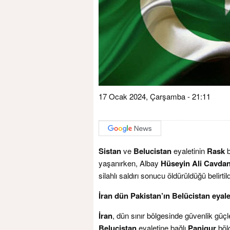
17 Ocak 2024, Çarşamba - 21:11
Sistan
ve
Belucistan
eyaletinin
Rask
b
yaşanırken, Albay
Hüseyin Ali Cavdan
silahlı saldırı sonucu öldürüldüğü belirtild
İran dün Pakistan’ın Belücistan eyale
İran
, dün sınır bölgesinde güvenlik güçl
Belucistan
eyaletine bağlı
Panjgur
bölg