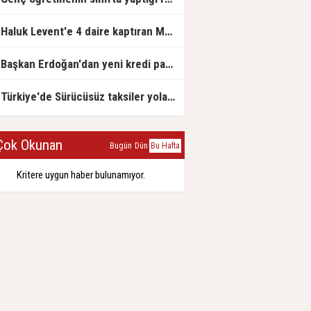
Haluk Levent'e 4 daire kaptıran Müteahhit soluğu savcılıkta aldı
Başkan Erdoğan'dan yeni kredi paketi müjdesi: 6 ay geri ödemesiz, 36 ay vadeli
Türkiye'de Sürücüsüz taksiler yola çıkmaya hazırlanıyor
ok Okunan
Bugün
Dün
Bu Hafta
Kritere uygun haber bulunamıyor.