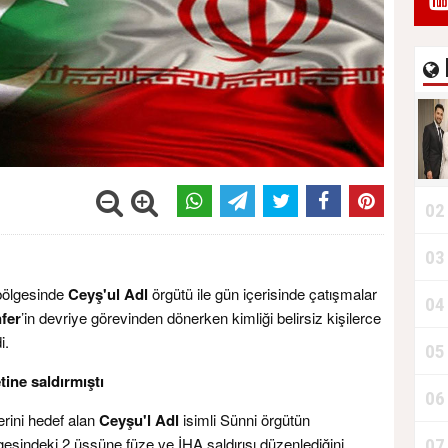
02
03
ölgesinde
Ceyş'ul Adl
örgütü ile gün içerisinde çatışmalar
04
fer
’in devriye görevinden dönerken kimliği belirsiz kişilerce
i.
05
tine saldırmıştı
06
erini hedef alan
Ceyşu'l Adl
isimli Sünni örgütün
esindeki 2 üssüne füze ve İHA saldırısı düzenlediğini
07