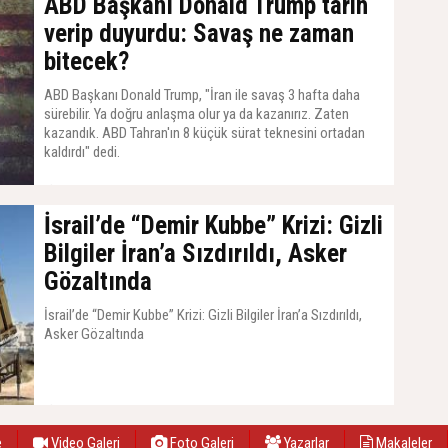
ABD Başkanı Donald Trump tarih
verip duyurdu: Savaş ne zaman
bitecek?
ABD Başkanı Donald Trump, "İran ile savaş 3 hafta daha
sürebilir. Ya doğru anlaşma olur ya da kazanırız. Zaten
kazandık. ABD Tahran'ın 8 küçük sürat teknesini ortadan
kaldırdı" dedi.
05 Mayıs 2026, Salı - 20:22
İsrail’de “Demir Kubbe” Krizi: Gizli
Bilgiler İran’a Sızdırıldı, Asker
Gözaltında
İsrail’de “Demir Kubbe” Krizi: Gizli Bilgiler İran’a Sızdırıldı,
Asker Gözaltında
22 Mart 2026, Pazar - 17:32
e
Video Galeri
Foto Galeri
Yazarlar
Makaleler