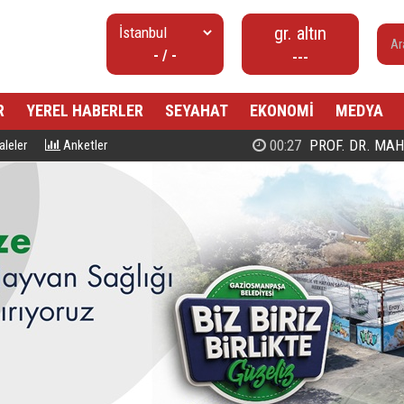
gr. altın
- / -
---
R
YEREL HABERLER
SEYAHAT
EKONOMİ
MEDYA
00:27
PROF. DR. MAHMUD ESAD COŞ
leler
Anketler