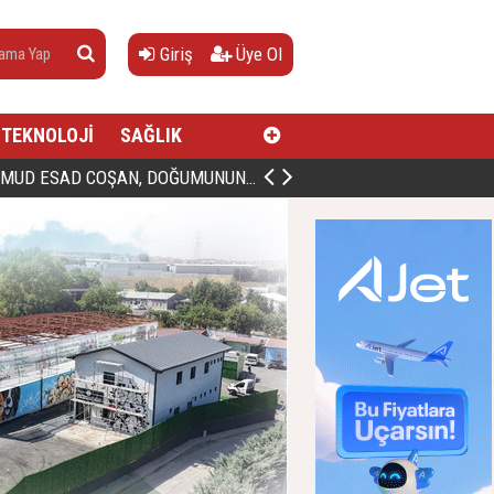
Giriş
Üye Ol
TEKNOLOJİ
SAĞLIK
AN, DOĞUMUNUN HİCRÎ 91. YILINDA ELAZIĞ'DA YÂD EDİLECEK