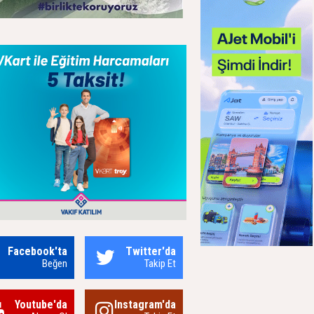
Facebook'ta
Twitter'da
Beğen
Takip Et
Youtube'da
Instagram'da