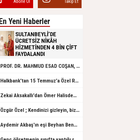
Abone Ol
Takip Et
En Yeni Haberler
SULTANBEYLİ’DE
ÜCRETSİZ NİKÂH
HİZMETİNDEN 4 BİN ÇİFT
FAYDALANDI
Sultanbeyli Belediyesi evlilik yolunda
PROF. DR. MAHMUD ESAD COŞAN, DOĞUMUNUN HİCRÎ 91. YILINDA ELAZIĞ'DA YÂD EDİLECEK
olan gençlere destek amacıyla
başlattığı ücretsiz nikâh hizmetini
sürdürüyor. Bu uygulamayı geçen yıl
Halkbank'tan 15 Temmuz'a Özel Reklam Filmi: "İrade Bizim, Zafer Bizim"
başlattıklarını belirten Sultanbeyli
Belediye Başkanı Ali Tombaş,
“Şimdiye kadar 4 bin çiftimize
Zekai Aksakallı'dan Ömer Halisdemir'e 'vefa' ziyareti!
ücretsiz hizmet vermenin
mutluluğunu yaşıyoruz” dedi.
Özgür Özel ; Kendinizi gizleyin, bizden işaret bekleyin
Aydemir Akbaş'ın eşi Beyhan Benek Akbaş hayatını kaybetti
Genç öğretmenin sınıfta yaptığı rezil paylaşım