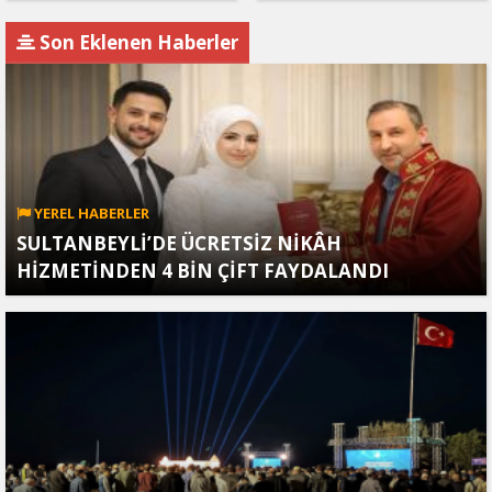
İran’a Sızdırıldı, Asker
Vurdu: Kasımiye
Gözaltında
Köprüsü Bombalandı
Son Eklenen Haberler
YEREL HABERLER
SULTANBEYLİ’DE ÜCRETSİZ NİKÂH
HİZMETİNDEN 4 BİN ÇİFT FAYDALANDI