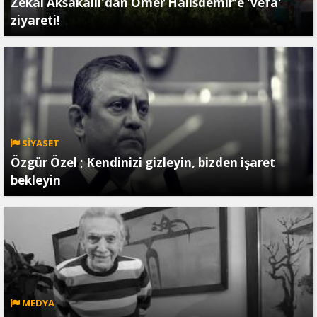
Zekai Aksakallı'dan Ömer Halisdemir'e 'vefa'
ziyareti!
SİYASET
Özgür Özel ; Kendinizi gizleyin, bizden işaret
bekleyin
MEDYA