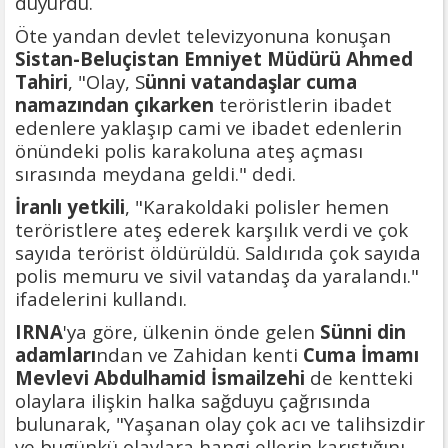
duyurdu.
Öte yandan devlet televizyonuna konuşan
Sistan-Beluçistan Emniyet Müdürü Ahmed
Tahiri
, "Olay, S
ünni vatandaşlar cuma
namazından çıkarken
teröristlerin ibadet
edenlere yaklaşıp cami ve ibadet edenlerin
önündeki polis karakoluna ateş açması
sırasında meydana geldi." dedi.
İranlı yetkili
, "Karakoldaki polisler hemen
teröristlere ateş ederek karşılık verdi ve çok
sayıda terörist öldürüldü. Saldırıda çok sayıda
polis memuru ve sivil vatandaş da yaralandı."
ifadelerini kullandı.
IRNA
'ya göre, ülkenin önde gelen
Sünni
din
adamları
ndan ve Zahidan kenti
Cuma İmamı
Mevlevi Abdulhamid İsmailzehi
de kentteki
olaylara ilişkin halka sağduyu çağrısında
bulunarak, "Yaşanan olay çok acı ve talihsizdir
ve bugünkü olaylara hangi ellerin karıştığını