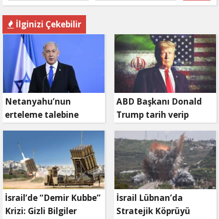
İlginizi Çekebilir
Netanyahu’nun
ABD Başkanı Donald
erteleme talebine
Trump tarih verip
mahkemeden ret
duyurdu: Savaş ne
zaman bitecek?
İsrail’de “Demir Kubbe”
İsrail Lübnan’da
Krizi: Gizli Bilgiler
Stratejik Köprüyü