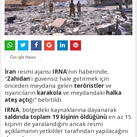
İran
resmi ajansı
IRNA
'nın haberinde,
"
Zahidan
'ı güvensiz hale getirmek için
önceden meydana gelen
teröristler
ve
isyancıların
karakola
ve meydandaki
halka
ateş açtı
ğı" belirtildi.
IRNA
, bölgedeki kaynaklarına dayanarak
saldırıda toplam 19 kişinin öldüğünü
en az 15
kişinin de yaralandığını ancak resmi
açıklamanın yetkililer tarafından yapılacağını