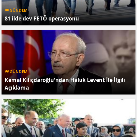
GÜNDEM
81 ilde dev FETÖ operasyonu
GÜNDEM
Kemal Kılıçdaroğlu'ndan Haluk Levent İle İlgili
Açıklama