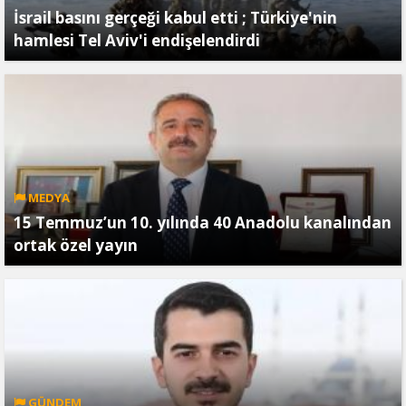
İsrail basını gerçeği kabul etti ; Türkiye'nin
hamlesi Tel Aviv'i endişelendirdi
MEDYA
15 Temmuz’un 10. yılında 40 Anadolu kanalından
ortak özel yayın
GÜNDEM