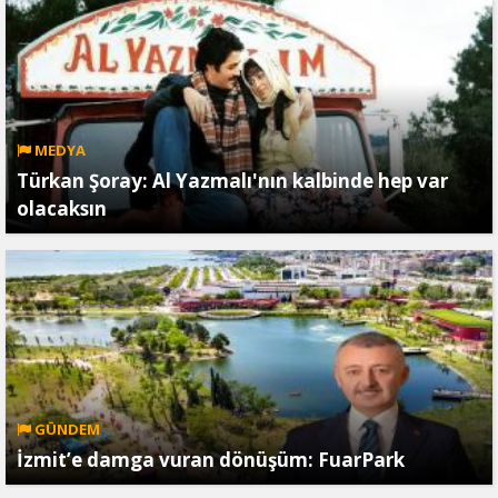
MEDYA
Türkan Şoray: Al Yazmalı'nın kalbinde hep var
olacaksın
GÜNDEM
İzmit’e damga vuran dönüşüm: FuarPark