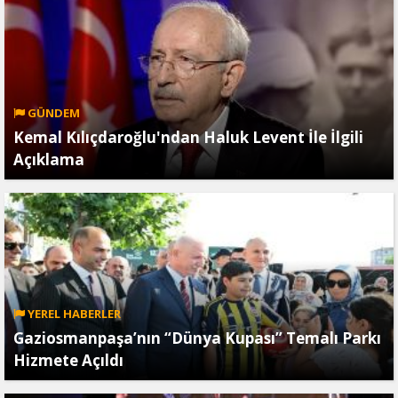
GÜNDEM
Kemal Kılıçdaroğlu'ndan Haluk Levent İle İlgili
Açıklama
YEREL HABERLER
Gaziosmanpaşa’nın “Dünya Kupası” Temalı Parkı
Hizmete Açıldı