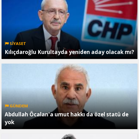
SİYASET
Kılıçdaroğlu Kurultayda yeniden aday olacak mı?
GÜNDEM
Abdullah Öcalan'a umut hakkı da özel statü de
yok