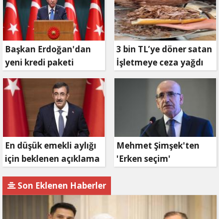
Başkan Erdoğan'dan
3 bin TL’ye döner satan
yeni kredi paketi
İşletmeye ceza yağdı
müjdesi: 6 ay geri
ödemesiz, 36 ay vadeli
En düşük emekli aylığı
Mehmet Şimşek'ten
için beklenen açıklama
'Erken seçim'
geldi
açıklaması!
Son Eklenen Haberler