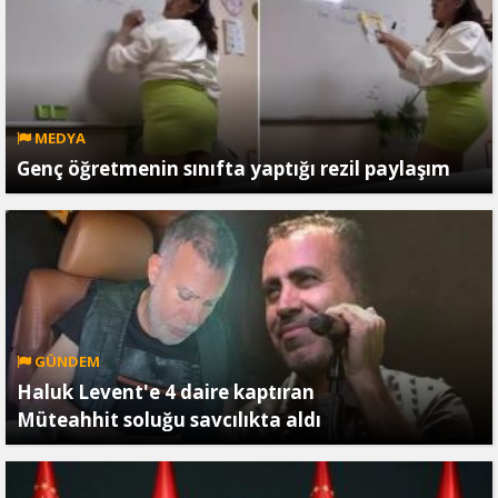
MEDYA
Genç öğretmenin sınıfta yaptığı rezil paylaşım
GÜNDEM
Haluk Levent'e 4 daire kaptıran
Müteahhit soluğu savcılıkta aldı