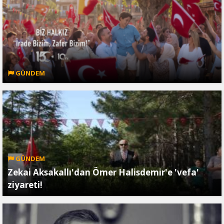
GÜNDEM
GÜNDEM
Zekai Aksakallı'dan Ömer Halisdemir'e 'vefa'
ziyareti!