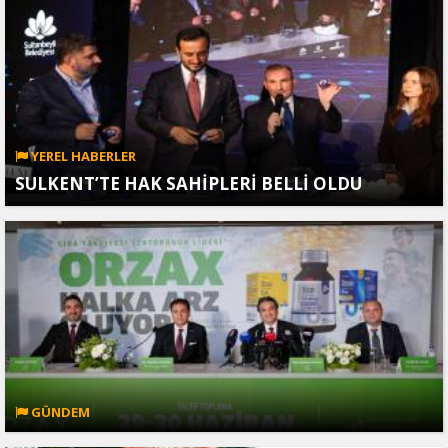
YEREL HABERLER
SULKENT’TE HAK SAHİPLERİ BELLİ OLDU
GÜNDEM