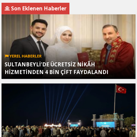
savcılıkta aldı
endişelendirdi
Son Eklenen Haberler
YEREL HABERLER
SULTANBEYLİ’DE ÜCRETSİZ NİKÂH
HİZMETİNDEN 4 BİN ÇİFT FAYDALANDI