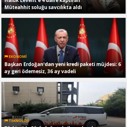
Haluk Levent'e 4 daire kaptıran
Müteahhit soluğu savcılıkta aldı
EKONOMİ
Başkan Erdoğan'dan yeni kredi paketi müjdesi: 6
ay geri ödemesiz, 36 ay vadeli
TEKNOLOJİ