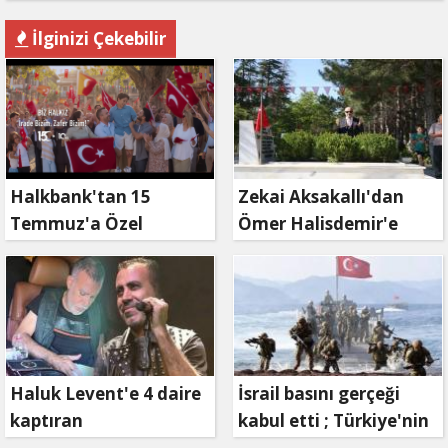
İlginizi Çekebilir
Halkbank'tan 15
Zekai Aksakallı'dan
Temmuz'a Özel
Ömer Halisdemir'e
Reklam Filmi: "İrade
'vefa' ziyareti!
Bizim, Zafer Bizim"
Haluk Levent'e 4 daire
İsrail basını gerçeği
kaptıran
kabul etti ; Türkiye'nin
Müteahhit soluğu
hamlesi Tel Aviv'i