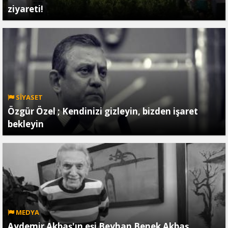
ziyareti!
SİYASET
Özgür Özel ; Kendinizi gizleyin, bizden işaret
bekleyin
MEDYA
Aydemir Akbaş'ın eşi Beyhan Benek Akbaş