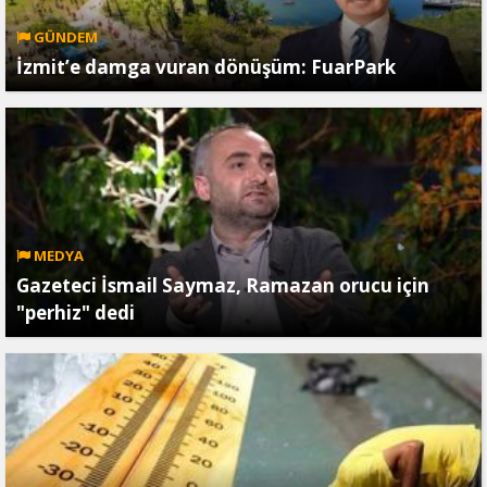
GÜNDEM
İzmit’e damga vuran dönüşüm: FuarPark
MEDYA
Gazeteci İsmail Saymaz, Ramazan orucu için
"perhiz" dedi