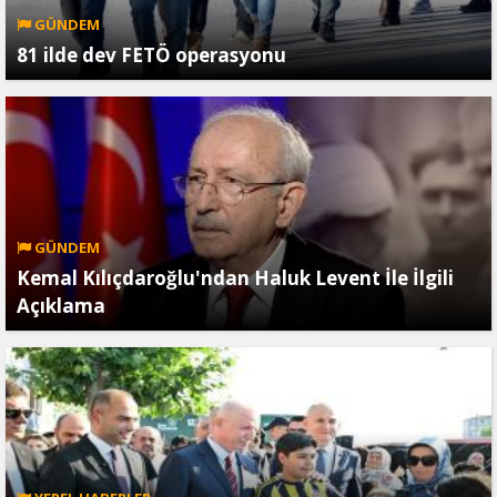
GÜNDEM
81 ilde dev FETÖ operasyonu
GÜNDEM
Kemal Kılıçdaroğlu'ndan Haluk Levent İle İlgili
Açıklama