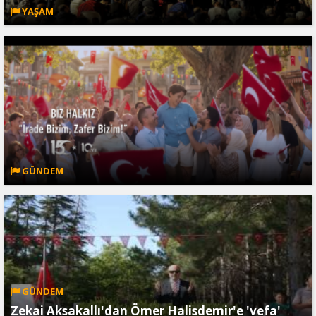
YAŞAM
GÜNDEM
GÜNDEM
Zekai Aksakallı'dan Ömer Halisdemir'e 'vefa'