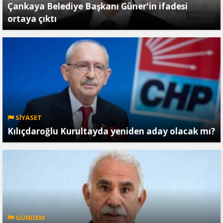
Çankaya Belediye Başkanı Güner'in ifadesi
ortaya çıktı
SİYASET
Kılıçdaroğlu Kurultayda yeniden aday olacak mı?
GÜNDEM