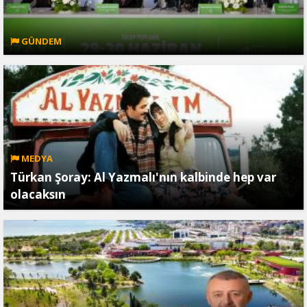
GÜNDEM
MEDYA
Türkan Şoray: Al Yazmalı'nın kalbinde hep var
olacaksın