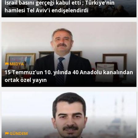
İsrail basını gerçeği kabul etti ; Türkiye'nin
hamlesi Tel Aviv'i endişelendirdi
MEDYA
15 Temmuz’un 10. yılında 40 Anadolu kanalından
ortak özel yayın
GÜNDEM