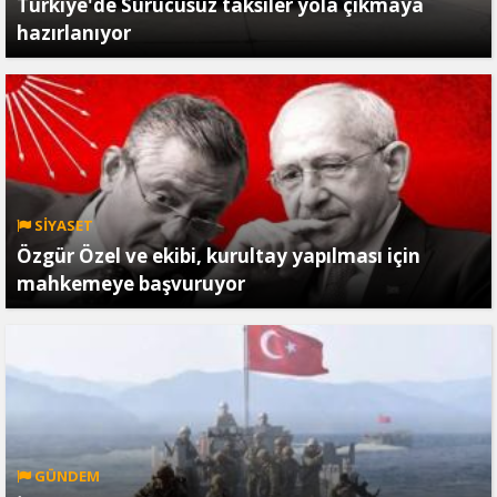
Türkiye'de Sürücüsüz taksiler yola çıkmaya
hazırlanıyor
SİYASET
Özgür Özel ve ekibi, kurultay yapılması için
mahkemeye başvuruyor
GÜNDEM