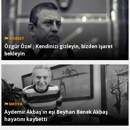
SİYASET
Özgür Özel ; Kendinizi gizleyin, bizden işaret
bekleyin
MEDYA
Aydemir Akbaş'ın eşi Beyhan Benek Akbaş
hayatını kaybetti