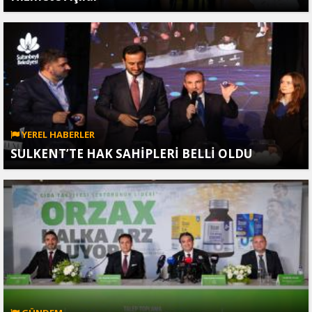
YEREL HABERLER
SULKENT’TE HAK SAHİPLERİ BELLİ OLDU