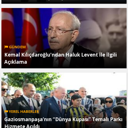
GÜNDEM
Kemal Kılıçdaroğlu'ndan Haluk Levent İle İlgili
Açıklama
YEREL HABERLER
Gaziosmanpaşa’nın “Dünya Kupası” Temalı Parkı
Hizmete Açıldı