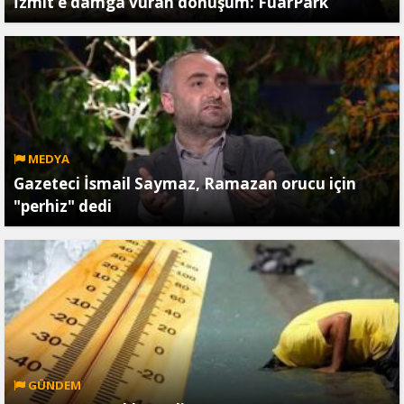
İzmit’e damga vuran dönüşüm: FuarPark
MEDYA
Gazeteci İsmail Saymaz, Ramazan orucu için
"perhiz" dedi
GÜNDEM