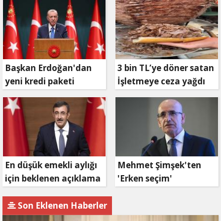
Başkan Erdoğan'dan
3 bin TL’ye döner satan
yeni kredi paketi
İşletmeye ceza yağdı
müjdesi: 6 ay geri
ödemesiz, 36 ay vadeli
En düşük emekli aylığı
Mehmet Şimşek'ten
için beklenen açıklama
'Erken seçim'
geldi
açıklaması!
Son Eklenen Haberler