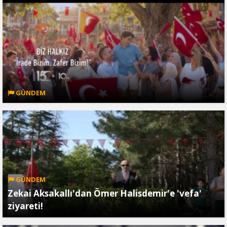
GÜNDEM
GÜNDEM
Zekai Aksakallı'dan Ömer Halisdemir'e 'vefa'
ziyareti!