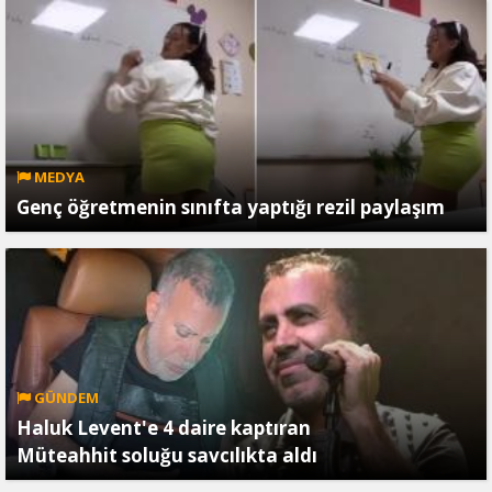
MEDYA
Genç öğretmenin sınıfta yaptığı rezil paylaşım
GÜNDEM
Haluk Levent'e 4 daire kaptıran
Müteahhit soluğu savcılıkta aldı