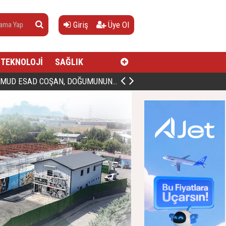
Giriş
Üye Ol
TEKNOLOJİ
SAĞLIK
AN, DOĞUMUNUN HİCRÎ 91. YILINDA ELAZIĞ'DA YÂD EDİLECEK