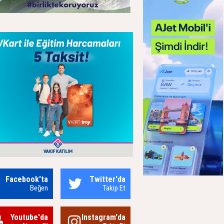
Facebook'ta
Twitter'da
Beğen
Takip Et
Youtube'da
Instagram'da