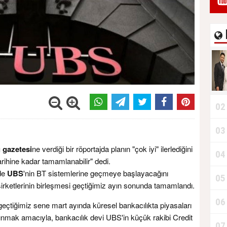
02
03
 gazetesi
ne verdiği bir röportajda planın "çok iyi" ilerlediğini
04
ihine kadar tamamlanabilir" dedi.
nde
UBS
'nin BT sistemlerine geçmeye başlayacağını
05
şirketlerinin birleşmesi geçtiğimiz ayın sonunda tamamlandı.
06
eçtiğimiz sene mart ayında küresel bankacılıkta piyasaları
ınmak amacıyla, bankacılık devi UBS'in küçük rakibi Credit
07