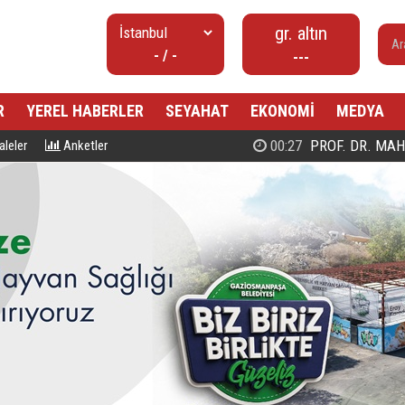
gr. altın
- / -
---
R
YEREL HABERLER
SEYAHAT
EKONOMİ
MEDYA
00:27
PROF. DR. MAHMUD ESAD COŞ
leler
Anketler