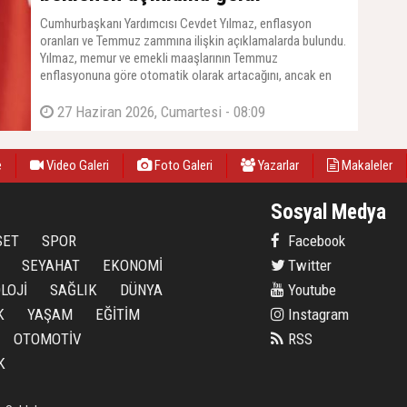
Cumhurbaşkanı Yardımcısı Cevdet Yılmaz, enflasyon
oranları ve Temmuz zammına ilişkin açıklamalarda bulundu.
Yılmaz, memur ve emekli maaşlarının Temmuz
enflasyonuna göre otomatik olarak artacağını, ancak en
düşük emekli maaşına yapılacak zam için TBMM'den yeni
bir kanun çıkarılması gerektiğini duyurdu. Yılmaz, ''O konuda
27 Haziran 2026, Cumartesi - 08:09
da Meclis'imiz gerekli çalışmaları yapacaktır'' dedi.
e
Video Galeri
Foto Galeri
Yazarlar
Makaleler
Sosyal Medya
SET
SPOR
Facebook
SEYAHAT
EKONOMİ
Twitter
LOJİ
SAĞLIK
DÜNYA
Youtube
K
YAŞAM
EĞİTİM
Instagram
OTOMOTİV
RSS
K