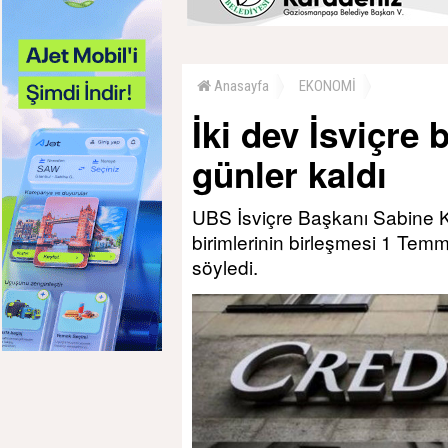
Anasayfa
EKONOMİ
İki dev İsviçre
günler kaldı
UBS İsviçre Başkanı Sabine Ke
birimlerinin birleşmesi 1 Temm
söyledi.