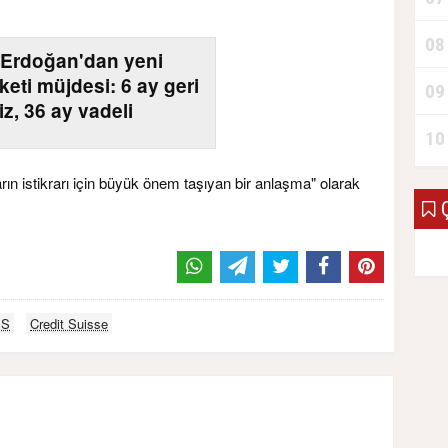
08
Erdoğan'dan yeni
keti müjdesi: 6 ay geri
09
z, 36 ay vadeli
10
rın istikrarı için büyük önem taşıyan bir anlaşma" olarak
Ç
BS
Credit Suisse