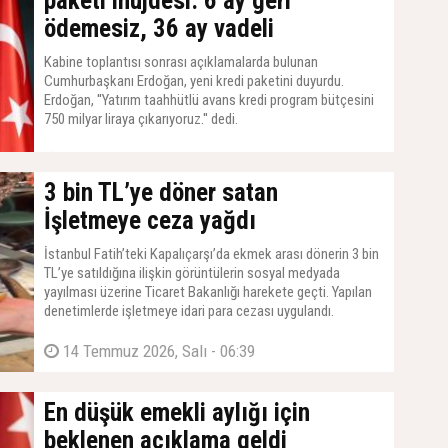
paketi müjdesi: 6 ay geri
ödemesiz, 36 ay vadeli
Kabine toplantısı sonrası açıklamalarda bulunan
Cumhurbaşkanı Erdoğan, yeni kredi paketini duyurdu.
Erdoğan, ''Yatırım taahhütlü avans kredi program bütçesini
750 milyar liraya çıkarıyoruz.'' dedi.
14 Temmuz 2026, Salı - 07:21
3 bin TL’ye döner satan
İşletmeye ceza yağdı
İstanbul Fatih’teki Kapalıçarşı’da ekmek arası dönerin 3 bin
TL’ye satıldığına ilişkin görüntülerin sosyal medyada
yayılması üzerine Ticaret Bakanlığı harekete geçti. Yapılan
denetimlerde işletmeye idari para cezası uygulandı.
14 Temmuz 2026, Salı - 06:39
En düşük emekli aylığı için
beklenen açıklama geldi