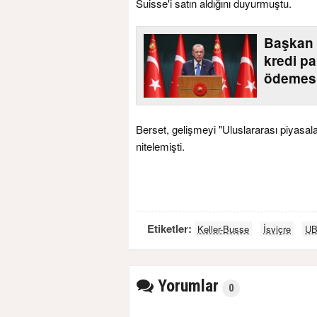
Suisse'i satın aldığını duyurmuştu.
Başkan 
kredi pa
ödemesi
Berset, gelişmeyi "Uluslararası piyasala
nitelemişti.
Etiketler:
Keller-Busse
İsviçre
U
Yorumlar
0