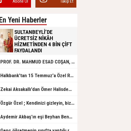
Abone Ol
Takip Et
En Yeni Haberler
SULTANBEYLİ’DE
ÜCRETSİZ NİKÂH
HİZMETİNDEN 4 BİN ÇİFT
FAYDALANDI
Sultanbeyli Belediyesi evlilik yolunda
PROF. DR. MAHMUD ESAD COŞAN, DOĞUMUNUN HİCRÎ 91. YILINDA ELAZIĞ'DA YÂD EDİLECEK
olan gençlere destek amacıyla
başlattığı ücretsiz nikâh hizmetini
sürdürüyor. Bu uygulamayı geçen yıl
Halkbank'tan 15 Temmuz'a Özel Reklam Filmi: "İrade Bizim, Zafer Bizim"
başlattıklarını belirten Sultanbeyli
Belediye Başkanı Ali Tombaş,
“Şimdiye kadar 4 bin çiftimize
Zekai Aksakallı'dan Ömer Halisdemir'e 'vefa' ziyareti!
ücretsiz hizmet vermenin
mutluluğunu yaşıyoruz” dedi.
Özgür Özel ; Kendinizi gizleyin, bizden işaret bekleyin
Aydemir Akbaş'ın eşi Beyhan Benek Akbaş hayatını kaybetti
Genç öğretmenin sınıfta yaptığı rezil paylaşım