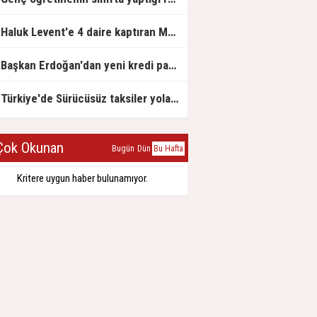
Haluk Levent'e 4 daire kaptıran Müteahhit soluğu savcılıkta aldı
Başkan Erdoğan'dan yeni kredi paketi müjdesi: 6 ay geri ödemesiz, 36 ay vadeli
Türkiye'de Sürücüsüz taksiler yola çıkmaya hazırlanıyor
ok Okunan
Bugün
Dün
Bu Hafta
Kritere uygun haber bulunamıyor.