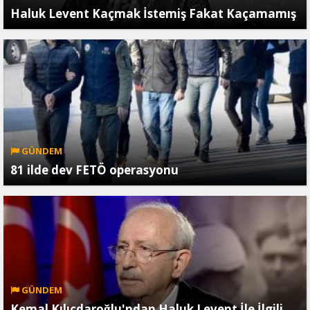
Haluk Levent Kaçmak İstemiş Fakat Kaçamamış
GÜNDEM
81 ilde dev FETÖ operasyonu
GÜNDEM
Kemal Kılıçdaroğlu'ndan Haluk Levent İle İlgili