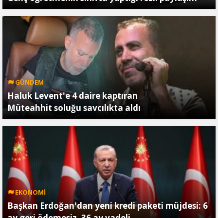
GÜNDEM
Haluk Levent'e 4 daire kaptıran
Müteahhit soluğu savcılıkta aldı
EKONOMİ
Başkan Erdoğan'dan yeni kredi paketi müjdesi: 6
ay geri ödemesiz, 36 ay vadeli