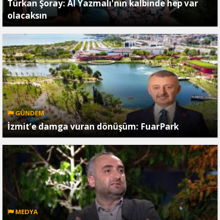
Türkan Şoray: Al Yazmalı'nın kalbinde hep var
olacaksın
GÜNDEM
İzmit’e damga vuran dönüşüm: FuarPark
MEDYA