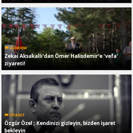
GÜNDEM
Zekai Aksakallı'dan Ömer Halisdemir'e 'vefa'
ziyareti!
SİYASET
Özgür Özel ; Kendinizi gizleyin, bizden işaret
bekleyin