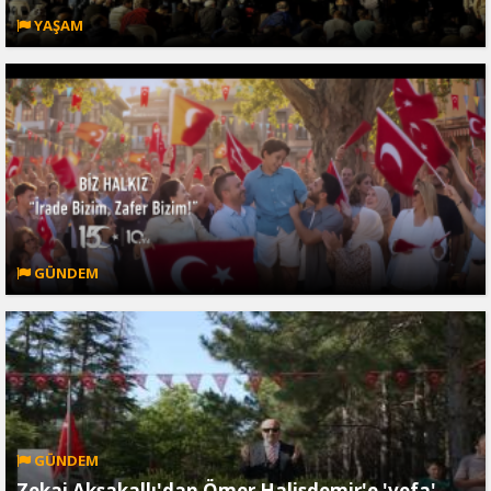
YAŞAM
GÜNDEM
GÜNDEM
Zekai Aksakallı'dan Ömer Halisdemir'e 'vefa'