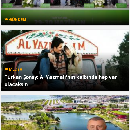
GÜNDEM
MEDYA
Türkan Şoray: Al Yazmalı'nın kalbinde hep var
olacaksın