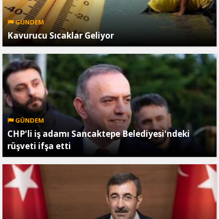
GÜNDEM
Kavurucu Sıcaklar Geliyor
GÜNDEM
CHP'li iş adamı Sancaktepe Belediyesi'ndeki
rüşveti ifşa etti