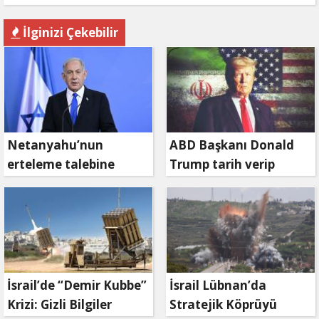
İlginizi Çekebilir
Netanyahu’nun
ABD Başkanı Donald
erteleme talebine
Trump tarih verip
mahkemeden ret
duyurdu: Savaş ne
zaman bitecek?
İsrail’de “Demir Kubbe”
İsrail Lübnan’da
Krizi: Gizli Bilgiler
Stratejik Köprüyü