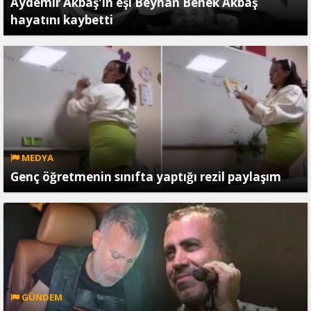
Aydemir Akbaş'ın eşi Beyhan Benek Akbaş
hayatını kaybetti
MEDYA
Genç öğretmenin sınıfta yaptığı rezil paylaşım
GÜNDEM