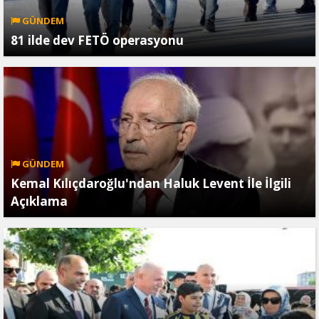
GÜNDEM
81 ilde dev FETÖ operasyonu
GÜNDEM
Kemal Kılıçdaroğlu'ndan Haluk Levent İle İlgili
Açıklama