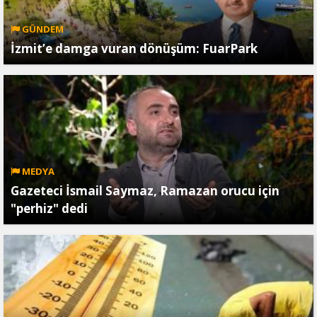
GÜNDEM
İzmit’e damga vuran dönüşüm: FuarPark
MEDYA
Gazeteci İsmail Saymaz, Ramazan orucu için
"perhiz" dedi