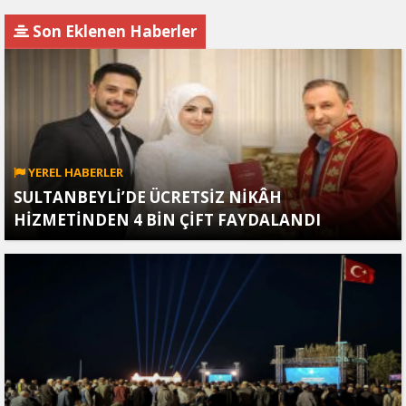
İran’a Sızdırıldı, Asker
Vurdu: Kasımiye
Gözaltında
Köprüsü Bombalandı
Son Eklenen Haberler
YEREL HABERLER
SULTANBEYLİ’DE ÜCRETSİZ NİKÂH
HİZMETİNDEN 4 BİN ÇİFT FAYDALANDI