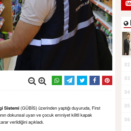
02
03
04
05
gi Sistemi
(GÜBİS) üzerinden yaptığı duyuruda, First
ın dokunsal uyarı ve çocuk emniyet kilitli kapak
06
ar verildiğini açıkladı.