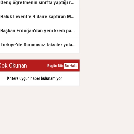
Genç öğretmenin sınıfta yaptığı rezil paylaşım
Haluk Levent'e 4 daire kaptıran Müteahhit soluğu savcılıkta aldı
Başkan Erdoğan'dan yeni kredi paketi müjdesi: 6 ay geri ödemesiz, 36 ay vadeli
Türkiye'de Sürücüsüz taksiler yola çıkmaya hazırlanıyor
ok Okunan
Bugün
Dün
Bu Hafta
Kritere uygun haber bulunamıyor.