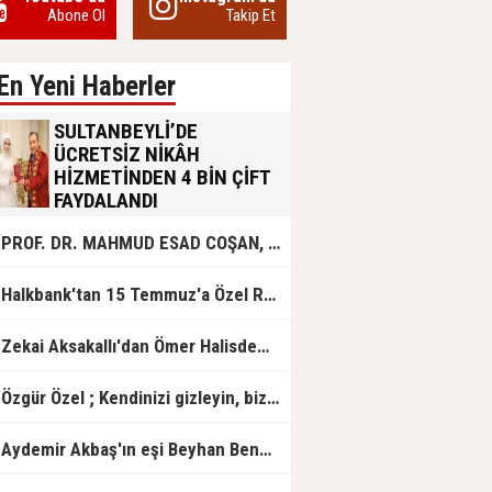
Abone Ol
Takip Et
En Yeni Haberler
SULTANBEYLİ’DE
ÜCRETSİZ NİKÂH
HİZMETİNDEN 4 BİN ÇİFT
FAYDALANDI
Sultanbeyli Belediyesi evlilik yolunda
PROF. DR. MAHMUD ESAD COŞAN, DOĞUMUNUN HİCRÎ 91. YILINDA ELAZIĞ'DA YÂD EDİLECEK
olan gençlere destek amacıyla
başlattığı ücretsiz nikâh hizmetini
sürdürüyor. Bu uygulamayı geçen yıl
Halkbank'tan 15 Temmuz'a Özel Reklam Filmi: "İrade Bizim, Zafer Bizim"
başlattıklarını belirten Sultanbeyli
Belediye Başkanı Ali Tombaş,
“Şimdiye kadar 4 bin çiftimize
Zekai Aksakallı'dan Ömer Halisdemir'e 'vefa' ziyareti!
ücretsiz hizmet vermenin
mutluluğunu yaşıyoruz” dedi.
Özgür Özel ; Kendinizi gizleyin, bizden işaret bekleyin
Aydemir Akbaş'ın eşi Beyhan Benek Akbaş hayatını kaybetti