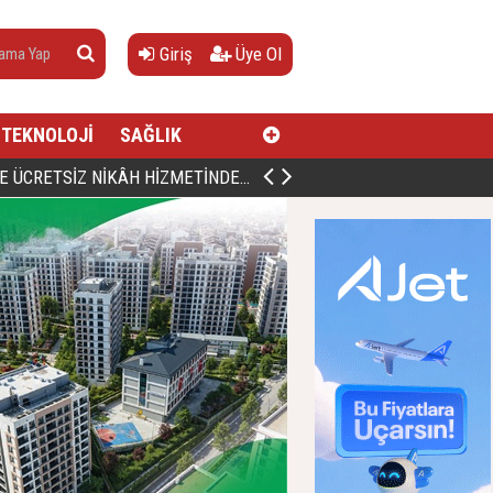
Giriş
Üye Ol
TEKNOLOJİ
SAĞLIK
AN, DOĞUMUNUN HİCRÎ 91. YILINDA ELAZIĞ'DA YÂD EDİLECEK