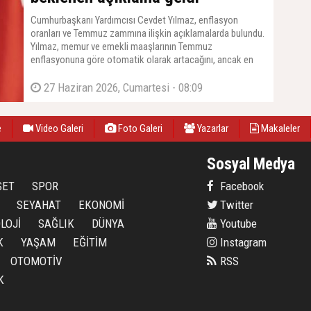
Cumhurbaşkanı Yardımcısı Cevdet Yılmaz, enflasyon
oranları ve Temmuz zammına ilişkin açıklamalarda bulundu.
Yılmaz, memur ve emekli maaşlarının Temmuz
enflasyonuna göre otomatik olarak artacağını, ancak en
düşük emekli maaşına yapılacak zam için TBMM'den yeni
bir kanun çıkarılması gerektiğini duyurdu. Yılmaz, ''O konuda
27 Haziran 2026, Cumartesi - 08:09
da Meclis'imiz gerekli çalışmaları yapacaktır'' dedi.
e
Video Galeri
Foto Galeri
Yazarlar
Makaleler
Sosyal Medya
SET
SPOR
Facebook
SEYAHAT
EKONOMİ
Twitter
LOJİ
SAĞLIK
DÜNYA
Youtube
K
YAŞAM
EĞİTİM
Instagram
OTOMOTİV
RSS
K