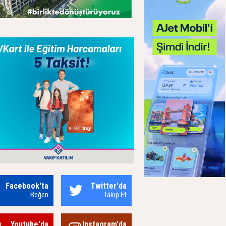
Facebook'ta
Twitter'da
Beğen
Takip Et
Youtube'da
Instagram'da