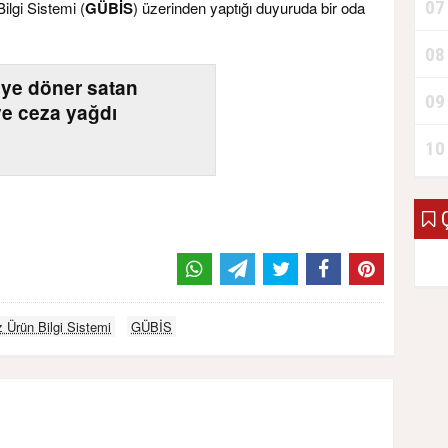
07
ilgi Sistemi (
GÜBİS
) üzerinden yaptığı duyuruda bir oda
08
L’ye döner satan
09
ye ceza yağdı
10
Ç
 Ürün Bilgi Sistemi
GÜBİS