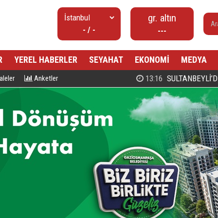
gr. altın
- / -
---
R
YEREL HABERLER
SEYAHAT
EKONOMİ
MEDYA
00:27
PROF. DR. MAHMUD ESAD COŞ
leler
Anketler