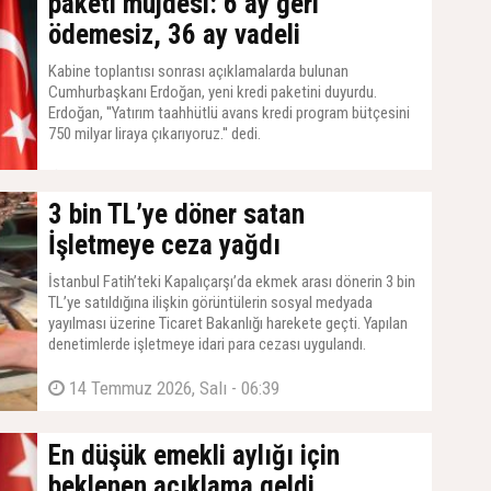
paketi müjdesi: 6 ay geri
ödemesiz, 36 ay vadeli
Kabine toplantısı sonrası açıklamalarda bulunan
Cumhurbaşkanı Erdoğan, yeni kredi paketini duyurdu.
Erdoğan, ''Yatırım taahhütlü avans kredi program bütçesini
750 milyar liraya çıkarıyoruz.'' dedi.
14 Temmuz 2026, Salı - 07:21
3 bin TL’ye döner satan
İşletmeye ceza yağdı
İstanbul Fatih’teki Kapalıçarşı’da ekmek arası dönerin 3 bin
TL’ye satıldığına ilişkin görüntülerin sosyal medyada
yayılması üzerine Ticaret Bakanlığı harekete geçti. Yapılan
denetimlerde işletmeye idari para cezası uygulandı.
14 Temmuz 2026, Salı - 06:39
En düşük emekli aylığı için
beklenen açıklama geldi