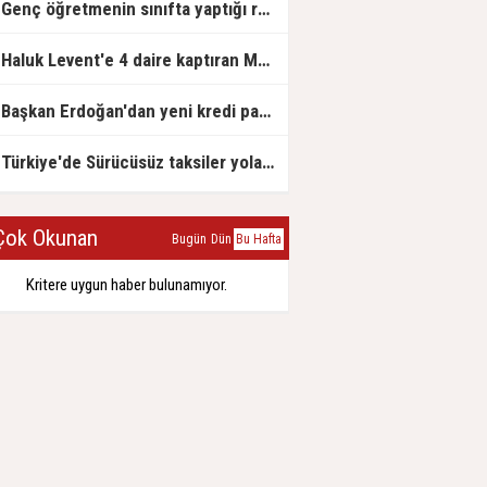
Genç öğretmenin sınıfta yaptığı rezil paylaşım
Haluk Levent'e 4 daire kaptıran Müteahhit soluğu savcılıkta aldı
Başkan Erdoğan'dan yeni kredi paketi müjdesi: 6 ay geri ödemesiz, 36 ay vadeli
Türkiye'de Sürücüsüz taksiler yola çıkmaya hazırlanıyor
ok Okunan
Bugün
Dün
Bu Hafta
Kritere uygun haber bulunamıyor.