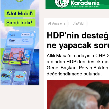
Anasayfa
SİYASET
HDP'nin desteği
ne yapacak so
Altılı Masa'nın adayının CHP 
ardından HDP'den destek mes
Genel Başkanı Pervin Buldan,
değerlendirmede bulundu.