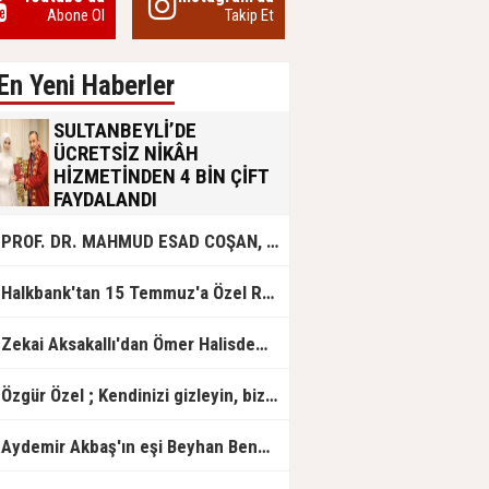
Abone Ol
Takip Et
En Yeni Haberler
SULTANBEYLİ’DE
ÜCRETSİZ NİKÂH
HİZMETİNDEN 4 BİN ÇİFT
FAYDALANDI
Sultanbeyli Belediyesi evlilik yolunda
PROF. DR. MAHMUD ESAD COŞAN, DOĞUMUNUN HİCRÎ 91. YILINDA ELAZIĞ'DA YÂD EDİLECEK
olan gençlere destek amacıyla
başlattığı ücretsiz nikâh hizmetini
sürdürüyor. Bu uygulamayı geçen yıl
Halkbank'tan 15 Temmuz'a Özel Reklam Filmi: "İrade Bizim, Zafer Bizim"
başlattıklarını belirten Sultanbeyli
Belediye Başkanı Ali Tombaş,
“Şimdiye kadar 4 bin çiftimize
Zekai Aksakallı'dan Ömer Halisdemir'e 'vefa' ziyareti!
ücretsiz hizmet vermenin
mutluluğunu yaşıyoruz” dedi.
Özgür Özel ; Kendinizi gizleyin, bizden işaret bekleyin
Aydemir Akbaş'ın eşi Beyhan Benek Akbaş hayatını kaybetti