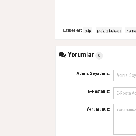
Etiketler:
hdp
pervin buldan
kemal
Yorumlar
0
Adınız Soyadınız:
E-Postanız:
Yorumunuz: