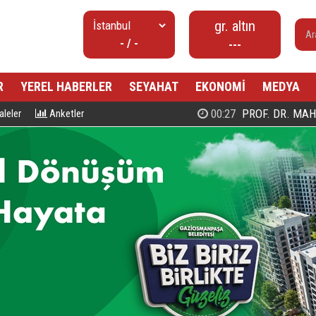
gr. altın
- / -
---
R
YEREL HABERLER
SEYAHAT
EKONOMİ
MEDYA
00:27
PROF. DR. MAHMUD ESAD COŞ
leler
Anketler