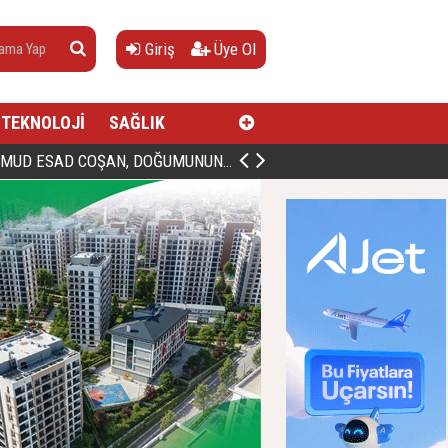
Giriş
Üye Ol
TEKNOLOJİ
SAĞLIK
AN, DOĞUMUNUN HİCRÎ 91. YILINDA ELAZIĞ'DA YÂD EDİLECEK