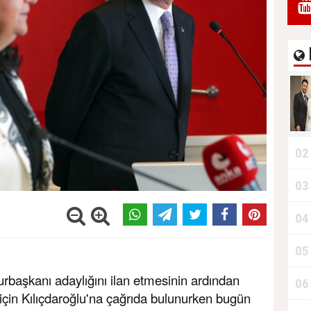
02
03
04
05
başkanı adaylığını ilan etmesinin ardından
06
çin Kılıçdaroğlu'na çağrıda bulunurken bugün