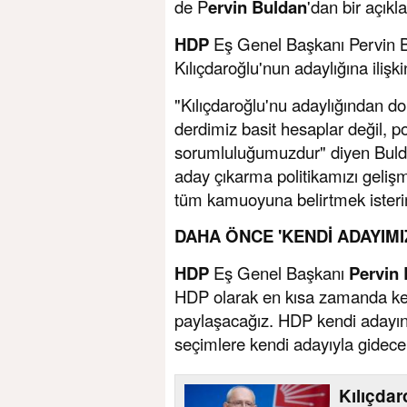
de P
ervin Buldan
'dan bir açıkl
HDP
Eş Genel Başkanı Pervin Bu
Kılıçdaroğlu'nun adaylığına iliş
"Kılıçdaroğlu'nu adaylığından do
derdimiz basit hesaplar değil, pol
sorumluluğumuzdur" diyen Bul
aday çıkarma politikamızı geliş
tüm kamuoyuna belirtmek isterim
DAHA ÖNCE 'KENDİ ADAYIMI
HDP
Eş Genel Başkanı
Pervin
HDP olarak en kısa zamanda ken
paylaşacağız. HDP kendi adayını
seçimlere kendi adayıyla gidecek
Kılıçda