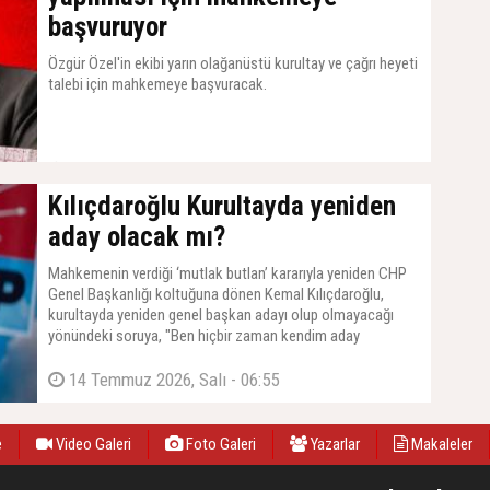
başvuruyor
Özgür Özel'in ekibi yarın olağanüstü kurultay ve çağrı heyeti
talebi için mahkemeye başvuracak.
14 Temmuz 2026, Salı - 07:11
Kılıçdaroğlu Kurultayda yeniden
aday olacak mı?
Mahkemenin verdiği ‘mutlak butlan’ kararıyla yeniden CHP
Genel Başkanlığı koltuğuna dönen Kemal Kılıçdaroğlu,
kurultayda yeniden genel başkan adayı olup olmayacağı
yönündeki soruya, "Ben hiçbir zaman kendim aday
olmadım, adaylık dilekçesi vermedim. Aday gösterilirsem
düşünürüm" yanıtını verdi.
14 Temmuz 2026, Salı - 06:55
e
Video Galeri
Foto Galeri
Yazarlar
Makaleler