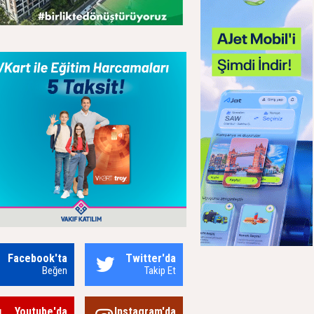
Facebook'ta
Twitter'da
Beğen
Takip Et
Youtube'da
Instagram'da