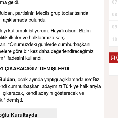
ama geldi.
07
ldan, partisinin Meclis grup toplantısında
08
kin açıklamada bulundu.
09
layı kutlamak istiyorum. Hayırlı olsun. Bizim
itik ilkeler ve halklarımıza karşı
10
dan, "Önümüzdeki günlerde cumhurbaşkanı
melere göre bir kez daha değerlendireceğimizi
" ifadesini kullandı.
Ç
ZI ÇIKARACAĞIZ' DEMİŞLERDİ
 Buldan
, ocak ayında yaptığı açıklamada ise"Biz
di cumhurbaşkanı adayımızı Türkiye halklarıyla
 çıkaracak, kendi adayını gösterecek ve
." demişti.
roğlu Kurultayda