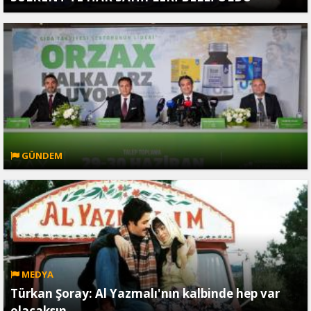
GÜNDEM
MEDYA
Türkan Şoray: Al Yazmalı'nın kalbinde hep var
olacaksın