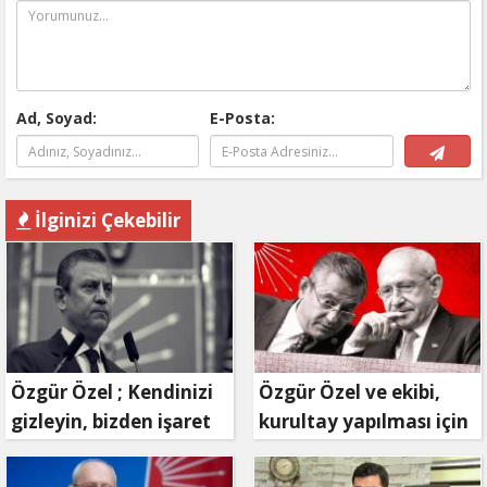
Ad, Soyad:
E-Posta:
İlginizi Çekebilir
Özgür Özel ; Kendinizi
Özgür Özel ve ekibi,
gizleyin, bizden işaret
kurultay yapılması için
bekleyin
mahkemeye
başvuruyor