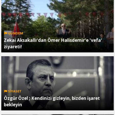
GÜNDEM
Zekai Aksakallı'dan Ömer Halisdemir'e 'vefa'
ziyareti!
SİYASET
Özgür Özel ; Kendinizi gizleyin, bizden işaret
bekleyin