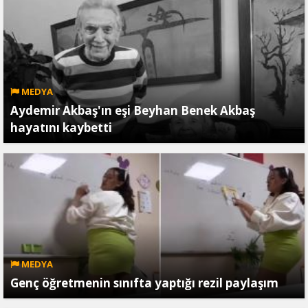
MEDYA
Aydemir Akbaş'ın eşi Beyhan Benek Akbaş
hayatını kaybetti
MEDYA
Genç öğretmenin sınıfta yaptığı rezil paylaşım