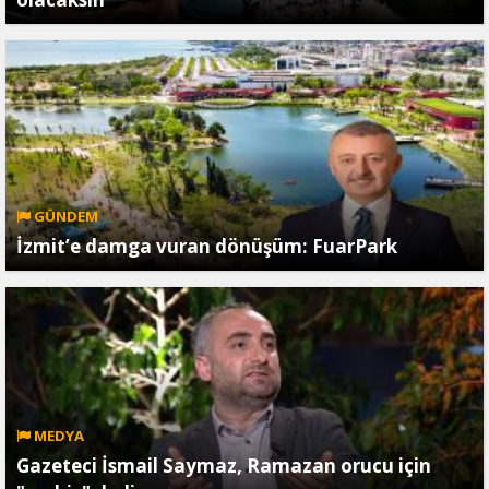
GÜNDEM
İzmit’e damga vuran dönüşüm: FuarPark
MEDYA
Gazeteci İsmail Saymaz, Ramazan orucu için