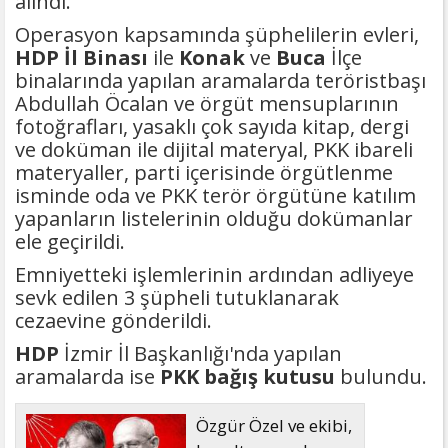
alındı.
Operasyon kapsamında şüphelilerin evleri,
HDP İl Binası
ile
Konak
ve
Buca
İlçe
binalarında yapılan aramalarda teröristbaşı
Abdullah Öcalan ve örgüt mensuplarının
fotoğrafları, yasaklı çok sayıda kitap, dergi
ve doküman ile dijital materyal, PKK ibareli
materyaller, parti içerisinde örgütlenme
isminde oda ve PKK terör örgütüne katılım
yapanların listelerinin olduğu dokümanlar
ele geçirildi.
Emniyetteki işlemlerinin ardından adliyeye
sevk edilen 3 şüpheli tutuklanarak
cezaevine gönderildi.
HDP
İzmir İl Başkanlığı'nda yapılan
aramalarda ise
PKK bağış kutusu
bulundu.
Özgür Özel ve ekibi,