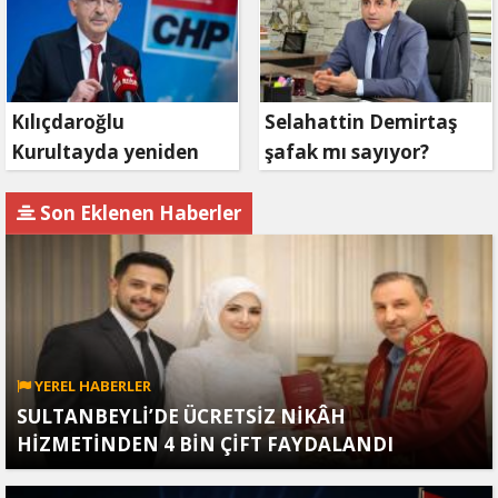
Kılıçdaroğlu
Selahattin Demirtaş
Kurultayda yeniden
şafak mı sayıyor?
aday olacak mı?
Son Eklenen Haberler
YEREL HABERLER
SULTANBEYLİ’DE ÜCRETSİZ NİKÂH
HİZMETİNDEN 4 BİN ÇİFT FAYDALANDI