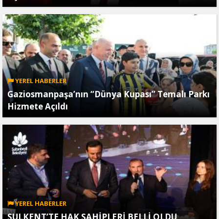
YEREL HABERLER
Gaziosmanpaşa’nın “Dünya Kupası” Temalı Parkı
Hizmete Açıldı
YEREL HABERLER
SULKENT’TE HAK SAHİPLERİ BELLİ OLDU