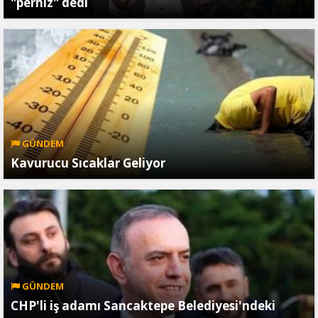
"perhiz" dedi
GÜNDEM
Kavurucu Sıcaklar Geliyor
GÜNDEM
CHP'li iş adamı Sancaktepe Belediyesi'ndeki