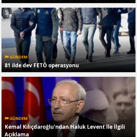
GÜNDEM
81 ilde dev FETÖ operasyonu
GÜNDEM
Kemal Kılıçdaroğlu'ndan Haluk Levent İle İlgili
Açıklama