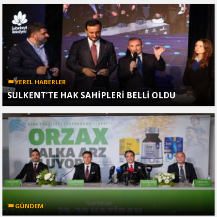
YEREL HABERLER
SULKENT’TE HAK SAHİPLERİ BELLİ OLDU
GÜNDEM