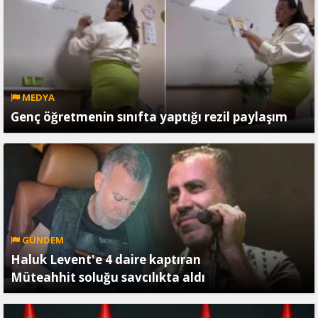
MEDYA
Genç öğretmenin sınıfta yaptığı rezil paylaşım
GÜNDEM
Haluk Levent'e 4 daire kaptıran
Müteahhit soluğu savcılıkta aldı