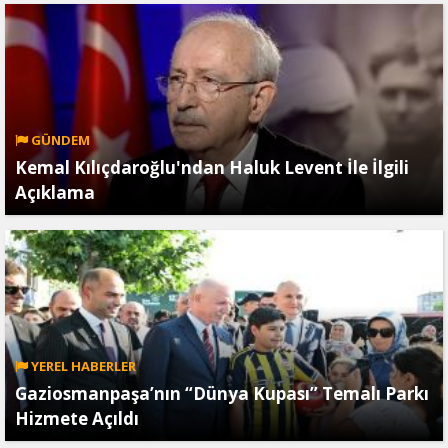
GÜNDEM
Kemal Kılıçdaroğlu'ndan Haluk Levent İle İlgili
Açıklama
YEREL HABERLER
Gaziosmanpaşa’nın “Dünya Kupası” Temalı Parkı
Hizmete Açıldı