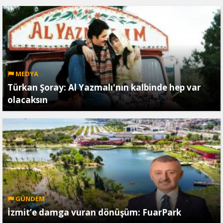
MEDYA
Türkan Şoray: Al Yazmalı'nın kalbinde hep var
olacaksın
GÜNDEM
İzmit’e damga vuran dönüşüm: FuarPark