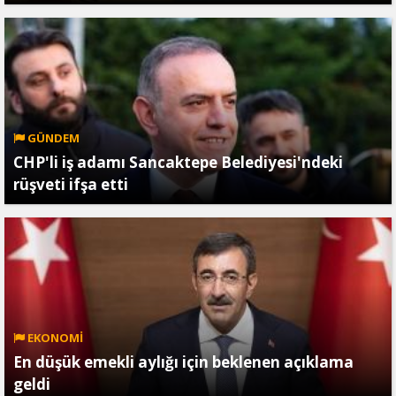
GÜNDEM
CHP'li iş adamı Sancaktepe Belediyesi'ndeki
rüşveti ifşa etti
EKONOMİ
En düşük emekli aylığı için beklenen açıklama
geldi