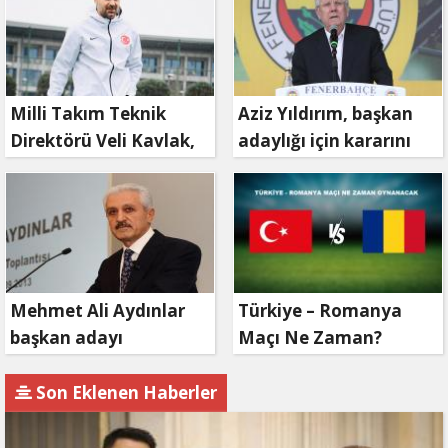
Milli Takım Teknik
Aziz Yıldırım, başkan
Direktörü Veli Kavlak,
adaylığı için kararını
görevinden ayrıldı
verdi
Mehmet Ali Aydınlar
Türkiye – Romanya
başkan adayı
Maçı Ne Zaman?
olmayacak!
Son Eklenen Haberler