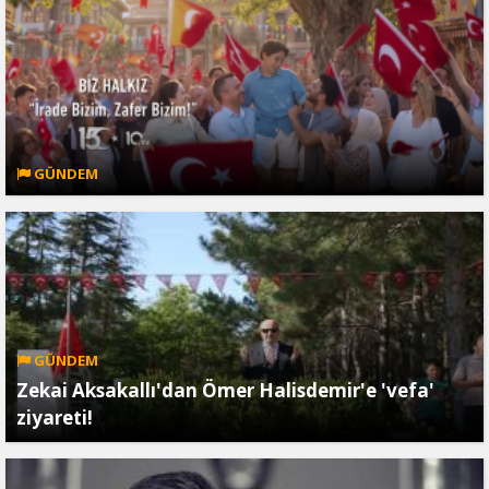
GÜNDEM
GÜNDEM
Zekai Aksakallı'dan Ömer Halisdemir'e 'vefa'
ziyareti!