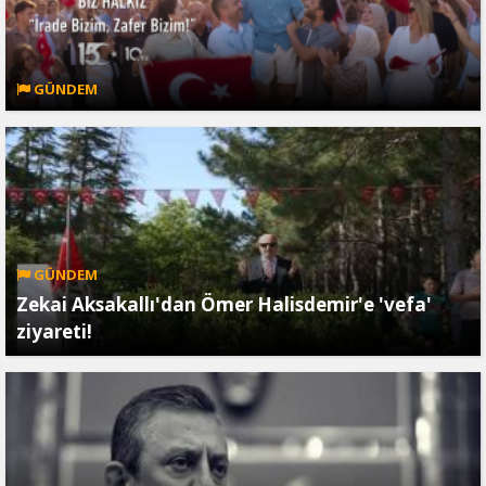
GÜNDEM
GÜNDEM
Zekai Aksakallı'dan Ömer Halisdemir'e 'vefa'
ziyareti!