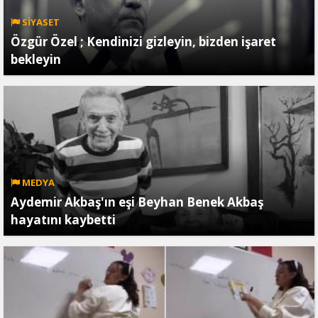
SİYASET
Özgür Özel ; Kendinizi gizleyin, bizden işaret
bekleyin
MEDYA
Aydemir Akbaş'ın eşi Beyhan Benek Akbaş
hayatını kaybetti