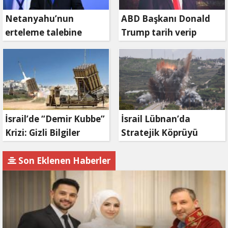
Netanyahu’nun
ABD Başkanı Donald
erteleme talebine
Trump tarih verip
mahkemeden ret
duyurdu: Savaş ne
zaman bitecek?
İsrail’de “Demir Kubbe”
İsrail Lübnan’da
Krizi: Gizli Bilgiler
Stratejik Köprüyü
İran’a Sızdırıldı, Asker
Vurdu: Kasımiye
Gözaltında
Köprüsü Bombalandı
Son Eklenen Haberler