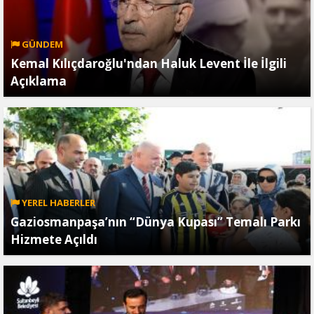
GÜNDEM
Kemal Kılıçdaroğlu'ndan Haluk Levent İle İlgili
Açıklama
YEREL HABERLER
Gaziosmanpaşa’nın “Dünya Kupası” Temalı Parkı
Hizmete Açıldı