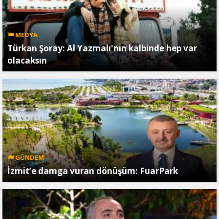
MEDYA
Türkan Şoray: Al Yazmalı'nın kalbinde hep var
olacaksın
GÜNDEM
İzmit’e damga vuran dönüşüm: FuarPark