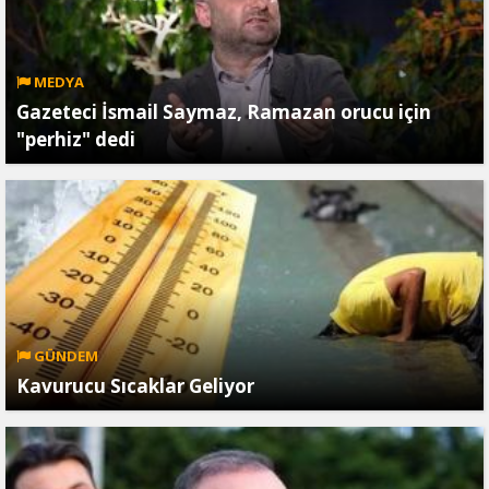
MEDYA
Gazeteci İsmail Saymaz, Ramazan orucu için
"perhiz" dedi
GÜNDEM
Kavurucu Sıcaklar Geliyor