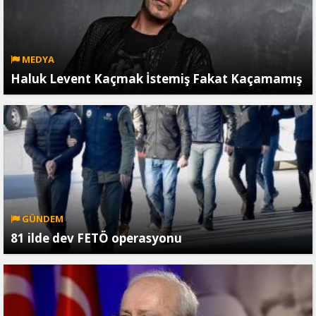
MEDYA
Haluk Levent Kaçmak İstemiş Fakat Kaçamamış
GÜNDEM
81 ilde dev FETÖ operasyonu