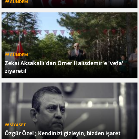
GÜNDEM
GÜNDEM
Zekai Aksakallı'dan Ömer Halisdemir'e 'vefa'
ziyareti!
SİYASET
Özgür Özel ; Kendinizi gizleyin, bizden işaret