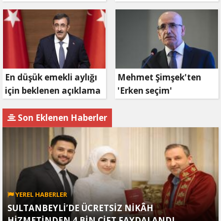
müjdesi: 6 ay geri
ödemesiz, 36 ay vadeli
En düşük emekli aylığı
Mehmet Şimşek'ten
için beklenen açıklama
'Erken seçim'
geldi
açıklaması!
Son Eklenen Haberler
YEREL HABERLER
SULTANBEYLİ’DE ÜCRETSİZ NİKÂH
HİZMETİNDEN 4 BİN ÇİFT FAYDALANDI