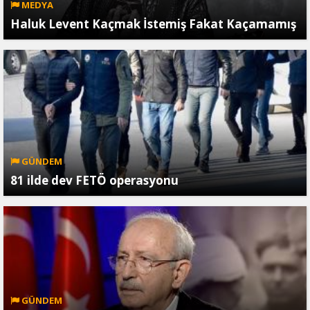
MEDYA
Haluk Levent Kaçmak İstemiş Fakat Kaçamamış
GÜNDEM
81 ilde dev FETÖ operasyonu
GÜNDEM