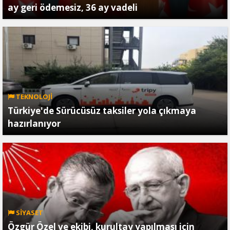
ay geri ödemesiz, 36 ay vadeli
TEKNOLOJİ
Türkiye'de Sürücüsüz taksiler yola çıkmaya
hazırlanıyor
SİYASET
Özgür Özel ve ekibi, kurultay yapılması için