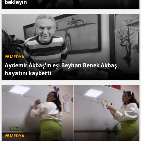
bekleyin
MEDYA
Aydemir Akbaş'ın eşi Beyhan Benek Akbaş
hayatını kaybetti
MEDYA