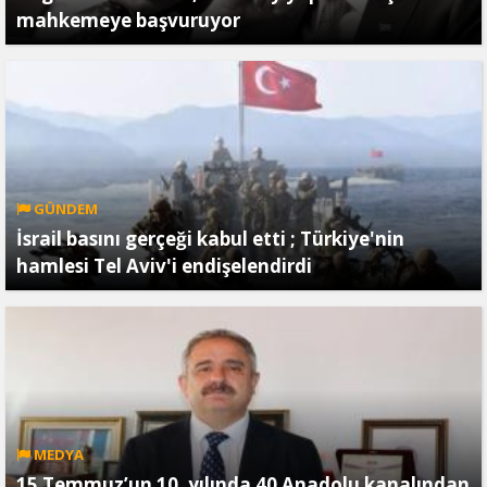
mahkemeye başvuruyor
GÜNDEM
İsrail basını gerçeği kabul etti ; Türkiye'nin
hamlesi Tel Aviv'i endişelendirdi
MEDYA
15 Temmuz’un 10. yılında 40 Anadolu kanalından