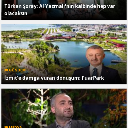
Türkan Şoray: Al Yazmalı'nın kalbinde hep var
olacaksın
GÜNDEM
İzmit’e damga vuran dönüşüm: FuarPark
MEDYA