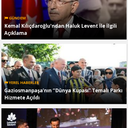
GÜNDEM
Kemal Kılıçdaroğlu'ndan Haluk Levent İle İlgili
Açıklama
YEREL HABERLER
Gaziosmanpaşa’nın “Dünya Kupası” Temalı Parkı
Hizmete Açıldı