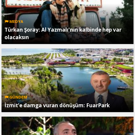
MEDYA
Türkan Şoray: Al Yazmalı'nın kalbinde hep var
olacaksın
GÜNDEM
İzmit’e damga vuran dönüşüm: FuarPark