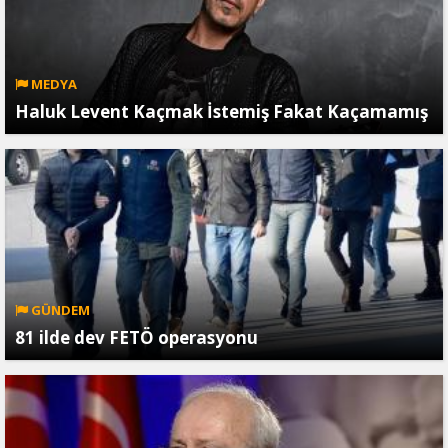
MEDYA
Haluk Levent Kaçmak İstemiş Fakat Kaçamamış
GÜNDEM
81 ilde dev FETÖ operasyonu