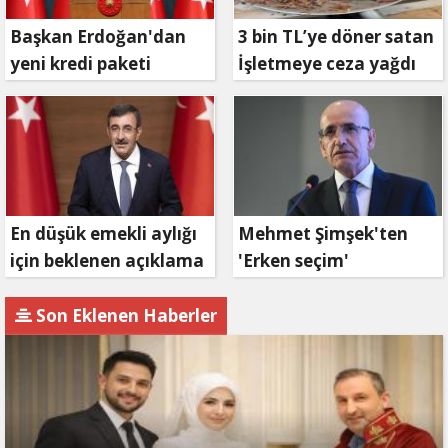
Başkan Erdoğan'dan
3 bin TL’ye döner satan
yeni kredi paketi
İşletmeye ceza yağdı
müjdesi: 6 ay geri
ödemesiz, 36 ay vadeli
En düşük emekli aylığı
Mehmet Şimşek'ten
için beklenen açıklama
'Erken seçim'
geldi
açıklaması!
Son Eklenen Haberler