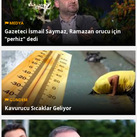
MEDYA
Gazeteci İsmail Saymaz, Ramazan orucu için
"perhiz" dedi
GÜNDEM
Kavurucu Sıcaklar Geliyor