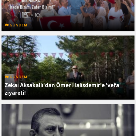
GÜNDEM
GÜNDEM
Zekai Aksakallı'dan Ömer Halisdemir'e 'vefa'
ziyareti!