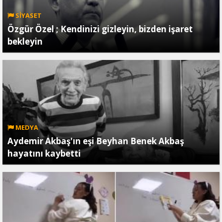
SİYASET
Özgür Özel ; Kendinizi gizleyin, bizden işaret
bekleyin
MEDYA
Aydemir Akbaş'ın eşi Beyhan Benek Akbaş
hayatını kaybetti