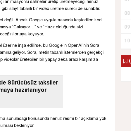
çekçi animasyonlu sahneler üretip üretmeyeceği henüz
 gibi slayt tabanlı bir video üretme süreci de sunabilir.
08
a net değil. Ancak Google uygulamasında keşfedilen kod
09
anıcıya “Çalışıyor…” ve “Hazır olduğunda sizi
ileceğini ortaya koyuyor.
10
l üzerine inşa edilirse, bu Google'ın OpenAI'nin Sora
amına geliyor. Sora, metin tabanlı istemlerden gerçekçi
p videolar üretebilen bir yapay zeka aracı karşımıza
Ç
'de Sürücüsüz taksiler
kmaya hazırlanıyor
ıma sunulacağı konusunda henüz resmi bir açıklama yok.
ulması bekleniyor.