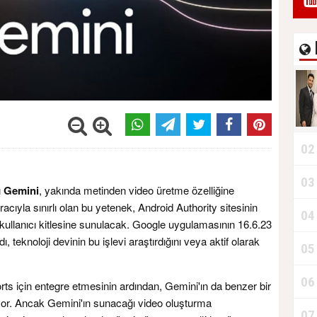
02
03
ı
Gemini
, yakında metinden video üretme özelliğine
acıyla sınırlı olan bu yetenek, Android Authority sitesinin
04
kullanıcı kitlesine sunulacak. Google uygulamasının 16.6.23
teknoloji devinin bu işlevi araştırdığını veya aktif olarak
05
06
s için entegre etmesinin ardından, Gemini'ın da benzer bir
yor. Ancak Gemini'ın sunacağı video oluşturma
07