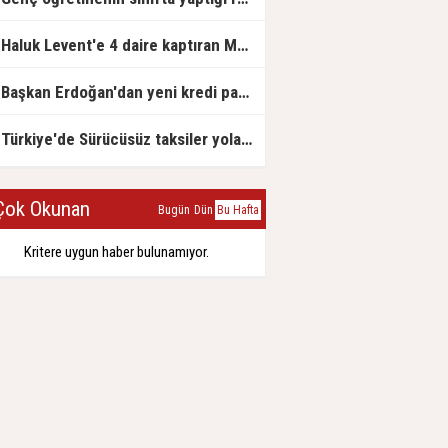
Haluk Levent'e 4 daire kaptıran Müteahhit soluğu savcılıkta aldı
Başkan Erdoğan'dan yeni kredi paketi müjdesi: 6 ay geri ödemesiz, 36 ay vadeli
Türkiye'de Sürücüsüz taksiler yola çıkmaya hazırlanıyor
ok Okunan
Bugün
Dün
Bu Hafta
Kritere uygun haber bulunamıyor.