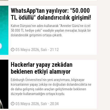
için resmi başvurularını tamamlayarak küresel bir devrime
imza atıyor.
WhatsApp'tan yayılıyor: "50.000
TL ödüllü" dolandırıcılık girişimi!
Kahve Dünyası’nın adını kullanarak "Anneler Günü'ne özel
50.000 TL hediye çeki" vaadiyle yayılan mesajlar, büyük bir
dolandırıcılık girişimini ortaya çıkardı.
05 Mayıs 2026, Salı - 21:12
Hackerlar yapay zekâdan
beklenen etkiyi alamıyor
Edinburgh Üniversitesi’nin yeni araştırması, bilgisayar
korsanlarının yapay zekâyı ne doğrudan dolandırıcılıkta ne
de daha gelişmiş saldırı araçları geliştirmede beklenen
düzeyde kullanamadığını ortaya koydu.
05 Mayıs 2026, Salı - 20:34