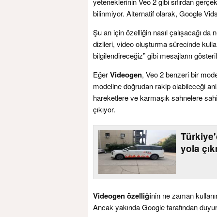
yeteneklerinin Veo 2 gibi sıfırdan ger
bilinmiyor. Alternatif olarak, Google Vids
Şu an için özelliğin nasıl çalışacağı d
dizileri, video oluşturma sürecinde kull
bilgilendireceğiz” gibi mesajların göster
Eğer
Videogen
, Veo 2 benzeri bir mode
modeline doğrudan rakip olabileceği anl
hareketlere ve karmaşık sahnelere sahi
çıkıyor.
Türkiye
yola çı
Videogen özelliği
nin ne zaman kullan
Ancak yakında Google tarafından duyur