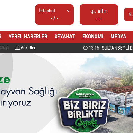
gr. altın
- / -
---
R
YEREL HABERLER
SEYAHAT
EKONOMİ
MEDYA
00:27
PROF. DR. MAHMUD ESAD COŞ
leler
Anketler