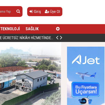
Giriş
Üye Ol
TEKNOLOJİ
SAĞLIK
AN, DOĞUMUNUN HİCRÎ 91. YILINDA ELAZIĞ'DA YÂD EDİLECEK