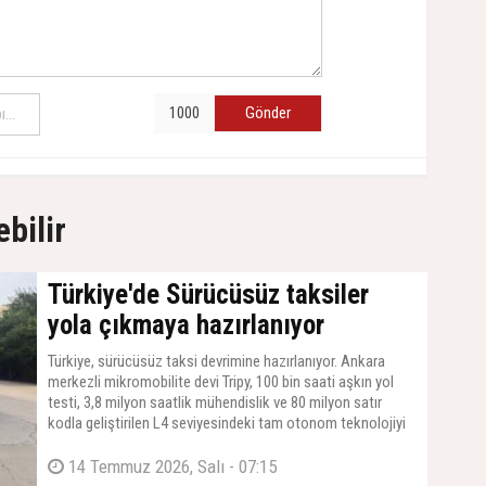
Gönder
ebilir
Türkiye'de Sürücüsüz taksiler
yola çıkmaya hazırlanıyor
Türkiye, sürücüsüz taksi devrimine hazırlanıyor. Ankara
merkezli mikromobilite devi Tripy, 100 bin saati aşkın yol
testi, 3,8 milyon saatlik mühendislik ve 80 milyon satır
kodla geliştirilen L4 seviyesindeki tam otonom teknolojiyi
ülkeye taşıyor. Çin'de testleri tamamlanan elektrikli MIFA 7
araçlarını Türkiye'ye getirmeye hazırlanan yerli girişim, dünya
14 Temmuz 2026, Salı - 07:15
metropolü Londra'da da otonom taksi işletmeciliği yapmak