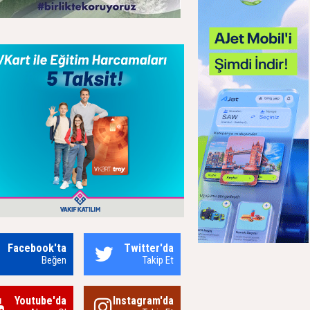
Facebook'ta
Twitter'da
Beğen
Takip Et
Youtube'da
Instagram'da