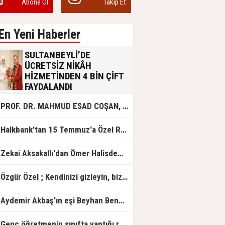
Abone Ol
Takip Et
En Yeni Haberler
SULTANBEYLİ’DE
ÜCRETSİZ NİKÂH
HİZMETİNDEN 4 BİN ÇİFT
FAYDALANDI
Sultanbeyli Belediyesi evlilik yolunda
PROF. DR. MAHMUD ESAD COŞAN, DOĞUMUNUN HİCRÎ 91. YILINDA ELAZIĞ'DA YÂD EDİLECEK
olan gençlere destek amacıyla
başlattığı ücretsiz nikâh hizmetini
sürdürüyor. Bu uygulamayı geçen yıl
Halkbank'tan 15 Temmuz'a Özel Reklam Filmi: "İrade Bizim, Zafer Bizim"
başlattıklarını belirten Sultanbeyli
Belediye Başkanı Ali Tombaş,
“Şimdiye kadar 4 bin çiftimize
Zekai Aksakallı'dan Ömer Halisdemir'e 'vefa' ziyareti!
ücretsiz hizmet vermenin
mutluluğunu yaşıyoruz” dedi.
Özgür Özel ; Kendinizi gizleyin, bizden işaret bekleyin
Aydemir Akbaş'ın eşi Beyhan Benek Akbaş hayatını kaybetti
Genç öğretmenin sınıfta yaptığı rezil paylaşım