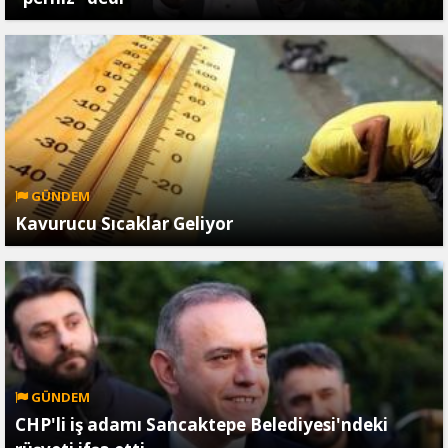
GÜNDEM
Kavurucu Sıcaklar Geliyor
GÜNDEM
CHP'li iş adamı Sancaktepe Belediyesi'ndeki