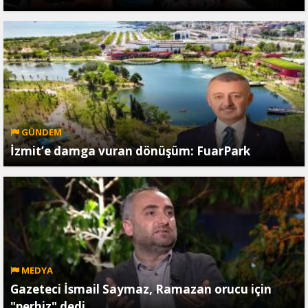
GÜNDEM
İzmit’e damga vuran dönüşüm: FuarPark
MEDYA
Gazeteci İsmail Saymaz, Ramazan orucu için
"perhiz" dedi