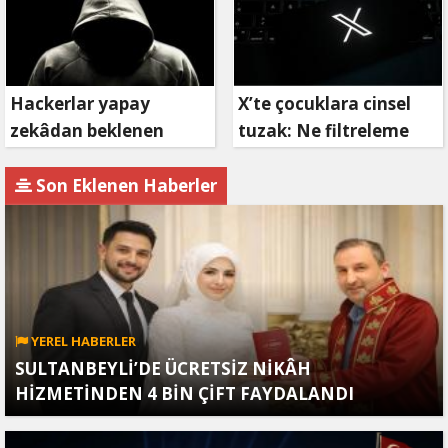
Hackerlar yapay
X’te çocuklara cinsel
zekâdan beklenen
tuzak: Ne filtreleme
etkiyi alamıyor
var ne de yaş
kısıtlaması!
Son Eklenen Haberler
YEREL HABERLER
SULTANBEYLİ’DE ÜCRETSİZ NİKÂH
HİZMETİNDEN 4 BİN ÇİFT FAYDALANDI