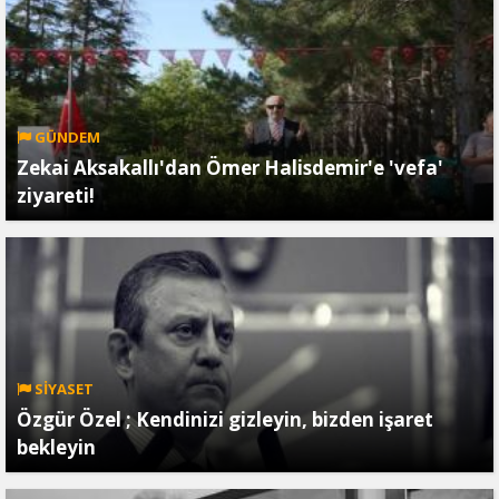
GÜNDEM
Zekai Aksakallı'dan Ömer Halisdemir'e 'vefa'
ziyareti!
SİYASET
Özgür Özel ; Kendinizi gizleyin, bizden işaret
bekleyin