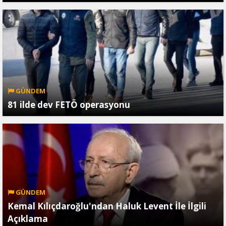
GÜNDEM
81 ilde dev FETÖ operasyonu
GÜNDEM
Kemal Kılıçdaroğlu'ndan Haluk Levent İle İlgili
Açıklama