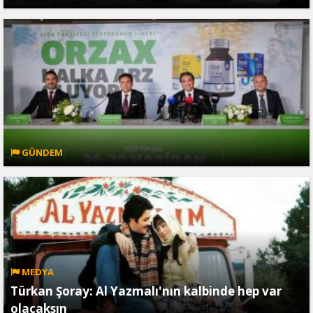
GÜNDEM
MEDYA
Türkan Şoray: Al Yazmalı'nın kalbinde hep var
olacaksın