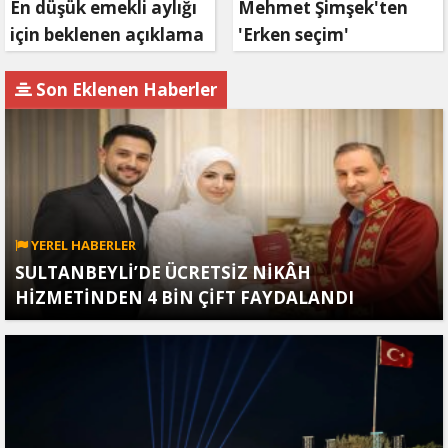
En düşük emekli aylığı
Mehmet Şimşek'ten
için beklenen açıklama
'Erken seçim'
geldi
açıklaması!
Son Eklenen Haberler
YEREL HABERLER
SULTANBEYLİ’DE ÜCRETSİZ NİKÂH
HİZMETİNDEN 4 BİN ÇİFT FAYDALANDI