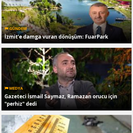
GÜNDEM
İzmit’e damga vuran dönüşüm: FuarPark
MEDYA
Gazeteci İsmail Saymaz, Ramazan orucu için
"perhiz" dedi