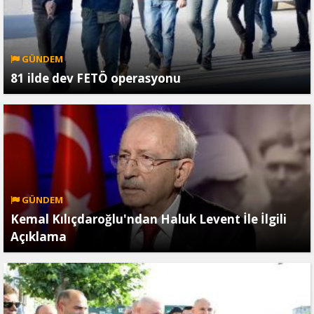
GÜNDEM
81 ilde dev FETÖ operasyonu
GÜNDEM
Kemal Kılıçdaroğlu'ndan Haluk Levent İle İlgili
Açıklama