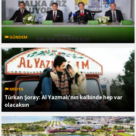
GÜNDEM
MEDYA
Türkan Şoray: Al Yazmalı'nın kalbinde hep var
olacaksın