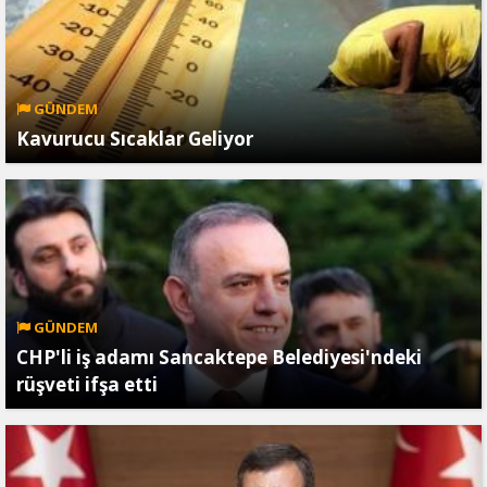
GÜNDEM
Kavurucu Sıcaklar Geliyor
GÜNDEM
CHP'li iş adamı Sancaktepe Belediyesi'ndeki
rüşveti ifşa etti