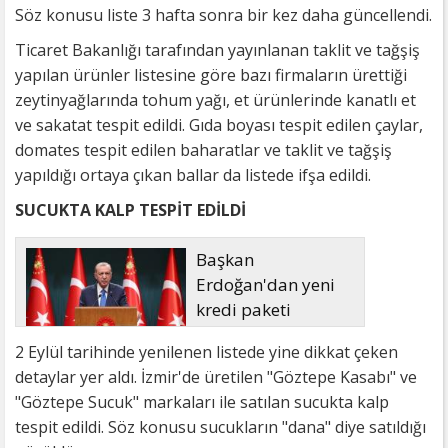
Söz konusu liste 3 hafta sonra bir kez daha güncellendi.
Ticaret Bakanlığı tarafından yayınlanan taklit ve tağşiş
yapılan ürünler listesine göre bazı firmaların ürettiği
zeytinyağlarında tohum yağı, et ürünlerinde kanatlı et
ve sakatat tespit edildi. Gıda boyası tespit edilen çaylar,
domates tespit edilen baharatlar ve taklit ve tağşiş
yapıldığı ortaya çıkan ballar da listede ifşa edildi.
SUCUKTA KALP TESPİT EDİLDİ
Başkan
Erdoğan'dan yeni
kredi paketi
müjdesi: 6 ay geri
2 Eylül tarihinde yenilenen listede yine dikkat çeken
ödemesiz, 36 ay vadeli
detaylar yer aldı. İzmir'de üretilen "Göztepe Kasabı" ve
"Göztepe Sucuk" markaları ile satılan sucukta kalp
tespit edildi. Söz konusu sucukların "dana" diye satıldığı