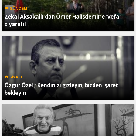
GÜNDEM
Zekai Aksakallı'dan Ömer Halisdemir'e 'vefa'
ziyareti!
SİYASET
Özgür Özel ; Kendinizi gizleyin, bizden işaret
bekleyin