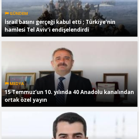
GÜNDEM
İsrail basını gerçeği kabul etti ; Türkiye'nin
hamlesi Tel Aviv'i endişelendirdi
MEDYA
15 Temmuz’un 10. yılında 40 Anadolu kanalından
ortak özel yayın