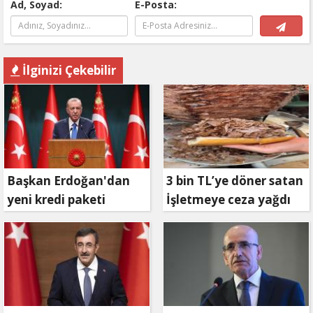
Ad, Soyad:
E-Posta:
İlginizi Çekebilir
Başkan Erdoğan'dan
3 bin TL’ye döner satan
yeni kredi paketi
İşletmeye ceza yağdı
müjdesi: 6 ay geri
ödemesiz, 36 ay vadeli