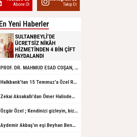
Abone Ol
Takip Et
En Yeni Haberler
SULTANBEYLİ’DE
ÜCRETSİZ NİKÂH
HİZMETİNDEN 4 BİN ÇİFT
FAYDALANDI
Sultanbeyli Belediyesi evlilik yolunda
PROF. DR. MAHMUD ESAD COŞAN, DOĞUMUNUN HİCRÎ 91. YILINDA ELAZIĞ'DA YÂD EDİLECEK
olan gençlere destek amacıyla
başlattığı ücretsiz nikâh hizmetini
sürdürüyor. Bu uygulamayı geçen yıl
Halkbank'tan 15 Temmuz'a Özel Reklam Filmi: "İrade Bizim, Zafer Bizim"
başlattıklarını belirten Sultanbeyli
Belediye Başkanı Ali Tombaş,
“Şimdiye kadar 4 bin çiftimize
Zekai Aksakallı'dan Ömer Halisdemir'e 'vefa' ziyareti!
ücretsiz hizmet vermenin
mutluluğunu yaşıyoruz” dedi.
Özgür Özel ; Kendinizi gizleyin, bizden işaret bekleyin
Aydemir Akbaş'ın eşi Beyhan Benek Akbaş hayatını kaybetti