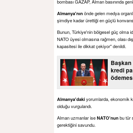
bombası GAZAP, Alman basınında geniş
Almanya'nın
önde gelen medya organlar
şimdiye kadar ürettiği en güçlü konvan
Bunun, Türkiye'nin bölgesel güç olma idd
NATO üyesi olmasına rağmen, olası dış y
kapasitesi ile dikkat çekiyor" denildi.
Başkan 
kredi pa
ödemesi
Almanya'daki
yorumlarda, ekonomik kaz
olduğu vurgulandı.
Alman uzmanlar ise
NATO'nun
bu tür s
gerektiğini savundu.