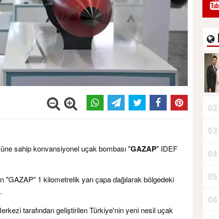
02
03
gücüne sahip konvansiyonel uçak bombası "
GAZAP
" IDEF
04
05
lan "GAZAP" 1 kilometrelik yarı çapa dağılarak bölgedeki
.
06
kezi tarafından geliştirilen Türkiye'nin yeni nesil uçak