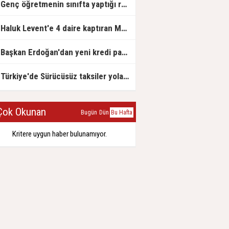
Genç öğretmenin sınıfta yaptığı rezil paylaşım
Haluk Levent'e 4 daire kaptıran Müteahhit soluğu savcılıkta aldı
Başkan Erdoğan'dan yeni kredi paketi müjdesi: 6 ay geri ödemesiz, 36 ay vadeli
Türkiye'de Sürücüsüz taksiler yola çıkmaya hazırlanıyor
ok Okunan
Bugün
Dün
Bu Hafta
Kritere uygun haber bulunamıyor.