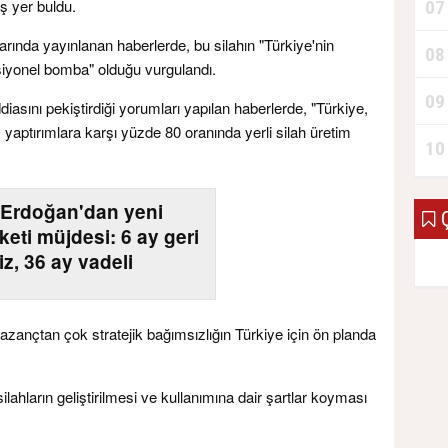
 yer buldu.
07
ında yayınlanan haberlerde, bu silahın "Türkiye'nin
08
siyonel bomba" olduğu vurgulandı.
09
iasını pekiştirdiği yorumları yapılan haberlerde, "Türkiye,
aptırımlara karşı yüzde 80 oranında yerli silah üretim
10
Erdoğan'dan yeni
Ç
keti müjdesi: 6 ay geri
z, 36 ay vadeli
ançtan çok stratejik bağımsızlığın Türkiye için ön planda
ilahların geliştirilmesi ve kullanımına dair şartlar koyması