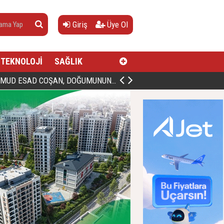
Giriş
Üye Ol
TEKNOLOJİ
SAĞLIK
AN, DOĞUMUNUN HİCRÎ 91. YILINDA ELAZIĞ'DA YÂD EDİLECEK