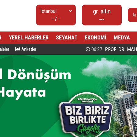
gr. altın
- / -
---
R
YEREL HABERLER
SEYAHAT
EKONOMİ
MEDYA
00:27
PROF. DR. MAHMUD ESAD COŞ
leler
Anketler