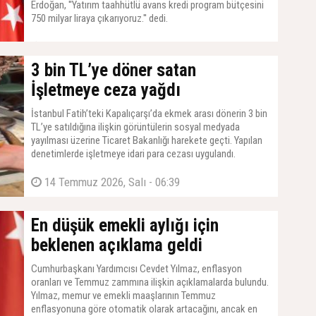
Erdoğan, ''Yatırım taahhütlü avans kredi program bütçesini
750 milyar liraya çıkarıyoruz.'' dedi.
14 Temmuz 2026, Salı - 07:21
3 bin TL’ye döner satan
İşletmeye ceza yağdı
İstanbul Fatih’teki Kapalıçarşı’da ekmek arası dönerin 3 bin
TL’ye satıldığına ilişkin görüntülerin sosyal medyada
yayılması üzerine Ticaret Bakanlığı harekete geçti. Yapılan
denetimlerde işletmeye idari para cezası uygulandı.
14 Temmuz 2026, Salı - 06:39
En düşük emekli aylığı için
beklenen açıklama geldi
Cumhurbaşkanı Yardımcısı Cevdet Yılmaz, enflasyon
oranları ve Temmuz zammına ilişkin açıklamalarda bulundu.
Yılmaz, memur ve emekli maaşlarının Temmuz
enflasyonuna göre otomatik olarak artacağını, ancak en