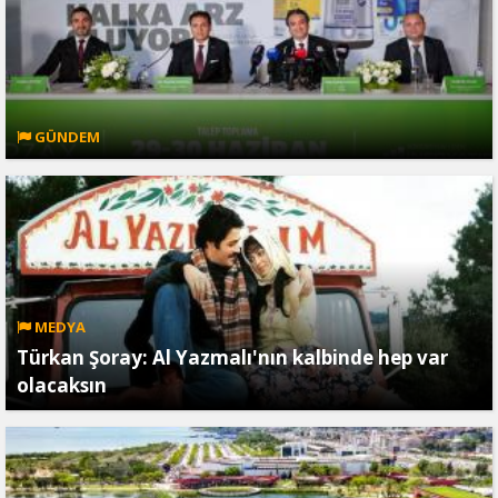
GÜNDEM
MEDYA
Türkan Şoray: Al Yazmalı'nın kalbinde hep var
olacaksın