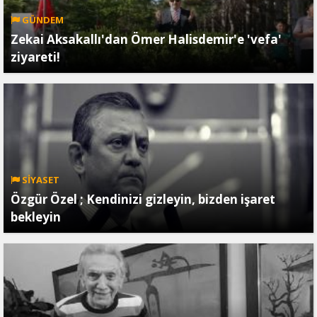
GÜNDEM
Zekai Aksakallı'dan Ömer Halisdemir'e 'vefa'
ziyareti!
SİYASET
Özgür Özel ; Kendinizi gizleyin, bizden işaret
bekleyin