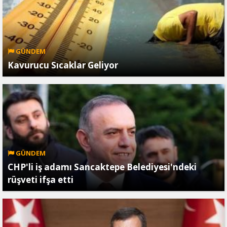
GÜNDEM
Kavurucu Sıcaklar Geliyor
GÜNDEM
CHP'li iş adamı Sancaktepe Belediyesi'ndeki
rüşveti ifşa etti