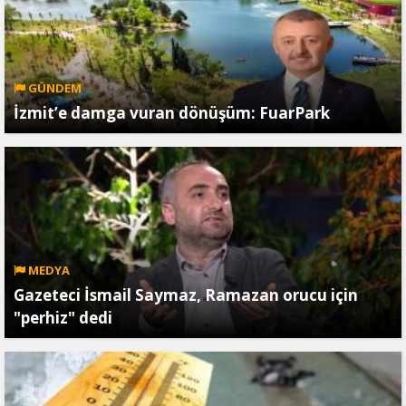
GÜNDEM
İzmit’e damga vuran dönüşüm: FuarPark
MEDYA
Gazeteci İsmail Saymaz, Ramazan orucu için
"perhiz" dedi