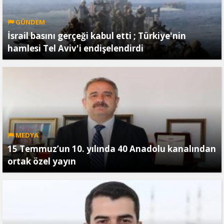
GÜNDEM
İsrail basını gerçeği kabul etti ; Türkiye'nin
hamlesi Tel Aviv'i endişelendirdi
MEDYA
15 Temmuz’un 10. yılında 40 Anadolu kanalından
ortak özel yayın