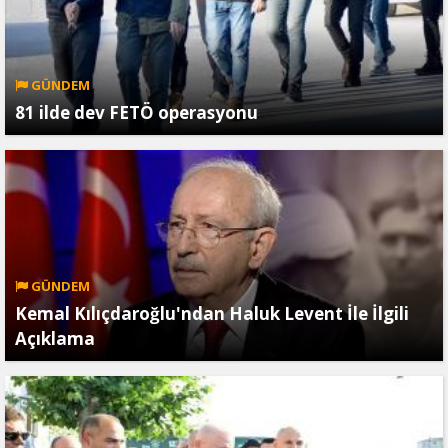
GÜNDEM
81 ilde dev FETÖ operasyonu
GÜNDEM
Kemal Kılıçdaroğlu'ndan Haluk Levent İle İlgili
Açıklama