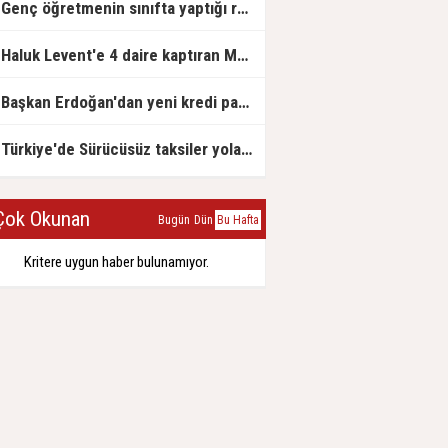
Genç öğretmenin sınıfta yaptığı rezil paylaşım
Haluk Levent'e 4 daire kaptıran Müteahhit soluğu savcılıkta aldı
Başkan Erdoğan'dan yeni kredi paketi müjdesi: 6 ay geri ödemesiz, 36 ay vadeli
Türkiye'de Sürücüsüz taksiler yola çıkmaya hazırlanıyor
ok Okunan
Bugün
Dün
Bu Hafta
Kritere uygun haber bulunamıyor.