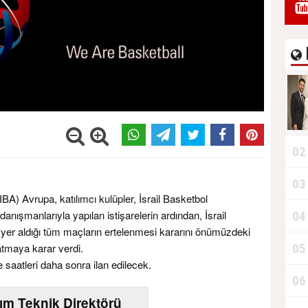
02
03
A) Avrupa, katılımcı kulüpler, İsrail Basketbol
ışmanlarıyla yapılan istişarelerin ardından, İsrail
04
yer aldığı tüm maçların ertelenmesi kararını önümüzdeki
05
atmaya karar verdi.
ve saatleri daha sonra ilan edilecek.
06
kım Teknik Direktörü