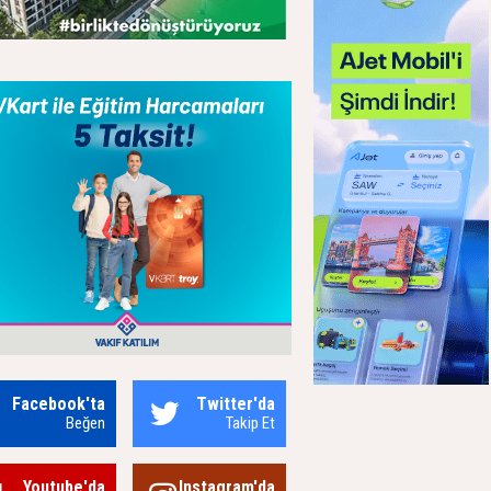
Facebook'ta
Twitter'da
Beğen
Takip Et
Youtube'da
Instagram'da