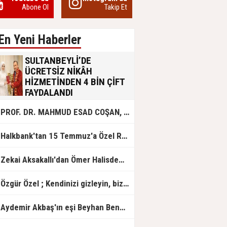
Abone Ol
Takip Et
En Yeni Haberler
SULTANBEYLİ’DE
ÜCRETSİZ NİKÂH
HİZMETİNDEN 4 BİN ÇİFT
FAYDALANDI
Sultanbeyli Belediyesi evlilik yolunda
PROF. DR. MAHMUD ESAD COŞAN, DOĞUMUNUN HİCRÎ 91. YILINDA ELAZIĞ'DA YÂD EDİLECEK
olan gençlere destek amacıyla
başlattığı ücretsiz nikâh hizmetini
sürdürüyor. Bu uygulamayı geçen yıl
Halkbank'tan 15 Temmuz'a Özel Reklam Filmi: "İrade Bizim, Zafer Bizim"
başlattıklarını belirten Sultanbeyli
Belediye Başkanı Ali Tombaş,
“Şimdiye kadar 4 bin çiftimize
Zekai Aksakallı'dan Ömer Halisdemir'e 'vefa' ziyareti!
ücretsiz hizmet vermenin
mutluluğunu yaşıyoruz” dedi.
Özgür Özel ; Kendinizi gizleyin, bizden işaret bekleyin
Aydemir Akbaş'ın eşi Beyhan Benek Akbaş hayatını kaybetti