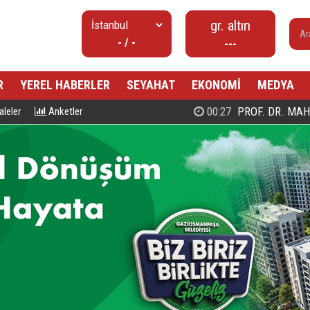
gr. altın
- / -
---
R
YEREL HABERLER
SEYAHAT
EKONOMİ
MEDYA
00:27
PROF. DR. MAHMUD ESAD COŞ
leler
Anketler