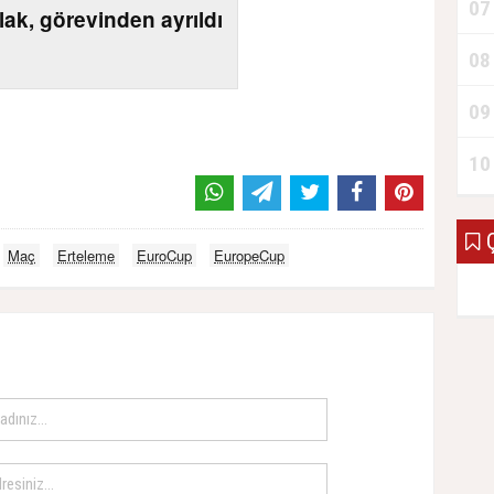
07
lak, görevinden ayrıldı
08
09
10
Ç
Maç
Erteleme
EuroCup
EuropeCup