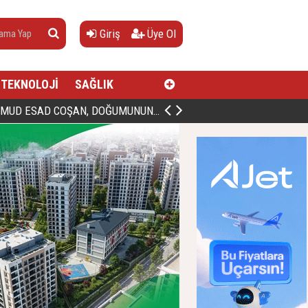
Giriş
Üye Ol
TEKNOLOJİ
SAĞLIK
AN, DOĞUMUNUN HİCRÎ 91. YILINDA ELAZIĞ'DA YÂD EDİLECEK