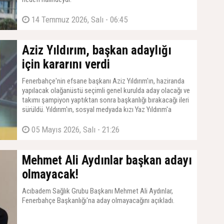
14 Temmuz 2026, Salı - 06:45
Aziz Yıldırım, başkan adaylığı
için kararını verdi
Fenerbahçe'nin efsane başkanı Aziz Yıldırım'ın, haziranda
yapılacak olağanüstü seçimli genel kurulda aday olacağı ve
takımı şampiyon yaptıktan sonra başkanlığı bırakacağı ileri
sürüldü. Yıldırım'ın, sosyal medyada kızı Yaz Yıldırım'a
yapılan sataşmalar nedeniyle daha da bilendiği ve çok iddialı
bir ekiple göreve hazırlandığı kaydedildi.
05 Mayıs 2026, Salı - 21:26
Mehmet Ali Aydınlar başkan adayı
olmayacak!
Acıbadem Sağlık Grubu Başkanı Mehmet Ali Aydınlar,
Fenerbahçe Başkanlığı'na aday olmayacağını açıkladı.