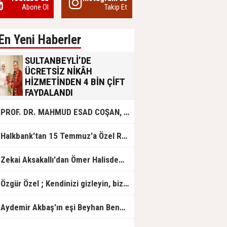
Abone Ol
Takip Et
En Yeni Haberler
SULTANBEYLİ’DE
ÜCRETSİZ NİKÂH
HİZMETİNDEN 4 BİN ÇİFT
FAYDALANDI
Sultanbeyli Belediyesi evlilik yolunda
PROF. DR. MAHMUD ESAD COŞAN, DOĞUMUNUN HİCRÎ 91. YILINDA ELAZIĞ'DA YÂD EDİLECEK
olan gençlere destek amacıyla
başlattığı ücretsiz nikâh hizmetini
sürdürüyor. Bu uygulamayı geçen yıl
Halkbank'tan 15 Temmuz'a Özel Reklam Filmi: "İrade Bizim, Zafer Bizim"
başlattıklarını belirten Sultanbeyli
Belediye Başkanı Ali Tombaş,
“Şimdiye kadar 4 bin çiftimize
Zekai Aksakallı'dan Ömer Halisdemir'e 'vefa' ziyareti!
ücretsiz hizmet vermenin
mutluluğunu yaşıyoruz” dedi.
Özgür Özel ; Kendinizi gizleyin, bizden işaret bekleyin
Aydemir Akbaş'ın eşi Beyhan Benek Akbaş hayatını kaybetti