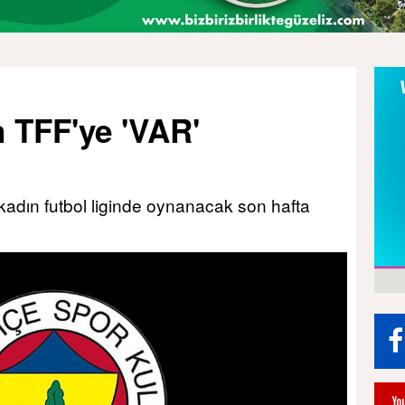
 TFF'ye 'VAR'
dın futbol liginde oynanacak son hafta