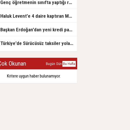
Genç öğretmenin sınıfta yaptığı rezil paylaşım
Haluk Levent'e 4 daire kaptıran Müteahhit soluğu savcılıkta aldı
Başkan Erdoğan'dan yeni kredi paketi müjdesi: 6 ay geri ödemesiz, 36 ay vadeli
Türkiye'de Sürücüsüz taksiler yola çıkmaya hazırlanıyor
ok Okunan
Bugün
Dün
Bu Hafta
Kritere uygun haber bulunamıyor.