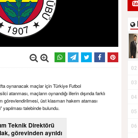
02
03
hafta oynanacak maçlar için Türkiye Futbol
ci atanması, maçların oynandığı illerin dışında farklı
04
em görevlendirilmesi, üst klasman hakem ataması
'
yapılması talebinde bulundu.
05
kım Teknik Direktörü
06
lak, görevinden ayrıldı