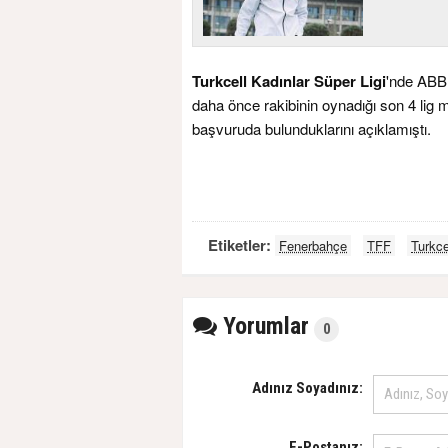
Turkcell Kadınlar Süper Ligi
'nde ABB
daha önce rakibinin oynadığı son 4 lig 
başvuruda bulunduklarını açıklamıştı.
Etiketler:
Fenerbahçe
TFF
Turkce
Yorumlar
0
Adınız Soyadınız:
E-Postanız: