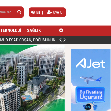
Giriş
Üye Ol
TEKNOLOJİ
SAĞLIK
AN, DOĞUMUNUN HİCRÎ 91. YILINDA ELAZIĞ'DA YÂD EDİLECEK