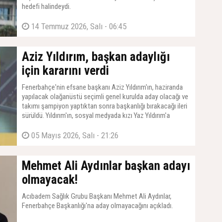
hedefi halindeydi.
14 Temmuz 2026, Salı - 06:45
Aziz Yıldırım, başkan adaylığı
için kararını verdi
Fenerbahçe'nin efsane başkanı Aziz Yıldırım'ın, haziranda
yapılacak olağanüstü seçimli genel kurulda aday olacağı ve
takımı şampiyon yaptıktan sonra başkanlığı bırakacağı ileri
sürüldü. Yıldırım'ın, sosyal medyada kızı Yaz Yıldırım'a
yapılan sataşmalar nedeniyle daha da bilendiği ve çok iddialı
bir ekiple göreve hazırlandığı kaydedildi.
05 Mayıs 2026, Salı - 21:26
Mehmet Ali Aydınlar başkan adayı
olmayacak!
Acıbadem Sağlık Grubu Başkanı Mehmet Ali Aydınlar,
Fenerbahçe Başkanlığı'na aday olmayacağını açıkladı.