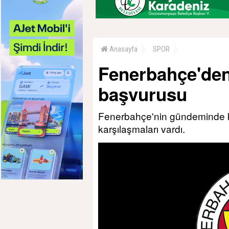
Anasayfa
SPOR
Fenerbahçe'den
başvurusu
Fenerbahçe'nin gündeminde ka
karşılaşmaları vardı.