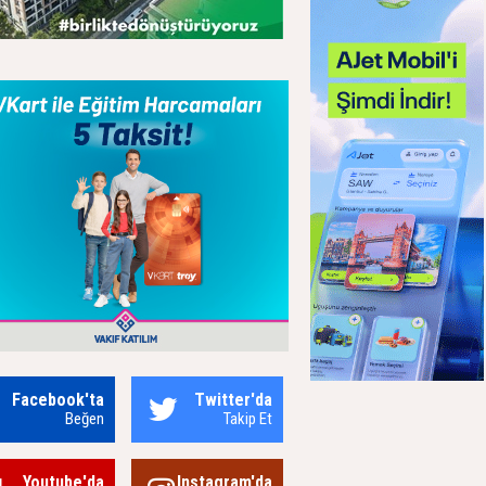
Facebook'ta
Twitter'da
Beğen
Takip Et
Youtube'da
Instagram'da