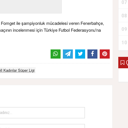
07
08
 Fomget ile şampiyonluk mücadelesi veren Fenerbahçe,
09
maçının incelenmesi için Türkiye Futbol Federasyonu'na
10
Ç
ll Kadınlar Süper Ligi