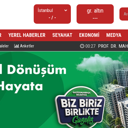
gr. altın
- / -
---
R
YEREL HABERLER
SEYAHAT
EKONOMİ
MEDYA
00:27
PROF. DR. MAHMUD ESAD COŞ
leler
Anketler