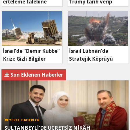
erteleme talebine
Trump tarih verip
mahkemeden ret
duyurdu: Savaş ne
zaman bitecek?
İsrail’de “Demir Kubbe”
İsrail Lübnan’da
Krizi: Gizli Bilgiler
Stratejik Köprüyü
İran’a Sızdırıldı, Asker
Vurdu: Kasımiye
Gözaltında
Köprüsü Bombalandı
Son Eklenen Haberler
YEREL HABERLER
SULTANBEYLİ’DE ÜCRETSİZ NİKÂH