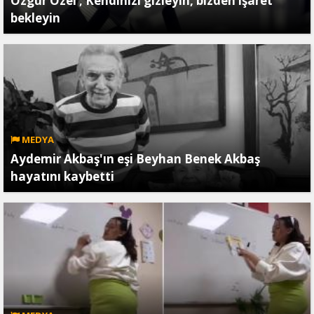
Özgür Özel ; Kendinizi gizleyin, bizden işaret
bekleyin
MEDYA
Aydemir Akbaş'ın eşi Beyhan Benek Akbaş
hayatını kaybetti