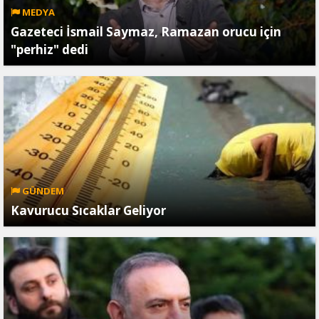
MEDYA
Gazeteci İsmail Saymaz, Ramazan orucu için
"perhiz" dedi
GÜNDEM
Kavurucu Sıcaklar Geliyor