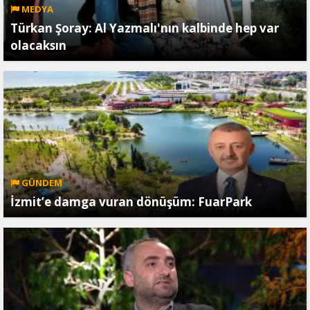
MEDYA
Türkan Şoray: Al Yazmalı'nın kalbinde hep var
olacaksın
GÜNDEM
İzmit’e damga vuran dönüşüm: FuarPark