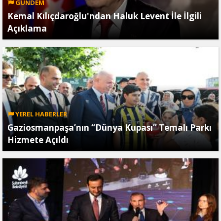
GÜNDEM
Kemal Kılıçdaroğlu'ndan Haluk Levent İle İlgili
Açıklama
YEREL HABERLER
Gaziosmanpaşa’nın “Dünya Kupası” Temalı Parkı
Hizmete Açıldı