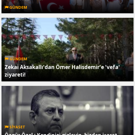
GÜNDEM
GÜNDEM
Zekai Aksakallı'dan Ömer Halisdemir'e 'vefa'
ziyareti!
SİYASET