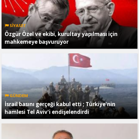
SİYASET
Özgür Özel ve ekibi, kurultay yapılması için
mahkemeye başvuruyor
GÜNDEM
İsrail basını gerçeği kabul etti ; Türkiye'nin
hamlesi Tel Aviv'i endişelendirdi