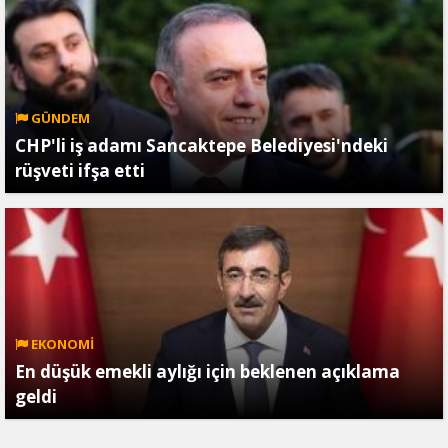
GÜNDEM
CHP'li iş adamı Sancaktepe Belediyesi'ndeki
rüşveti ifşa etti
EKONOMİ
En düşük emekli aylığı için beklenen açıklama
geldi