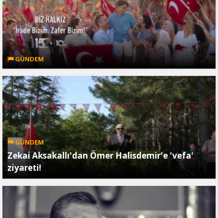
GÜNDEM
GÜNDEM
Zekai Aksakallı'dan Ömer Halisdemir'e 'vefa'
ziyareti!