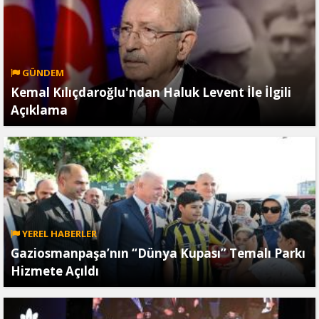
GÜNDEM
Kemal Kılıçdaroğlu'ndan Haluk Levent İle İlgili
Açıklama
YEREL HABERLER
Gaziosmanpaşa’nın “Dünya Kupası” Temalı Parkı
Hizmete Açıldı