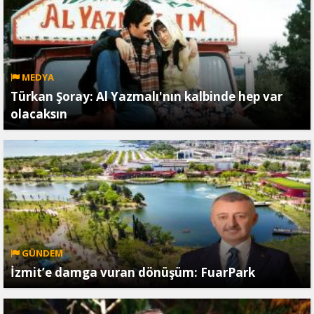
MEDYA
Türkan Şoray: Al Yazmalı'nın kalbinde hep var
olacaksın
GÜNDEM
İzmit’e damga vuran dönüşüm: FuarPark