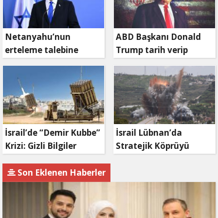
Netanyahu’nun
ABD Başkanı Donald
erteleme talebine
Trump tarih verip
mahkemeden ret
duyurdu: Savaş ne
zaman bitecek?
İsrail’de “Demir Kubbe”
İsrail Lübnan’da
Krizi: Gizli Bilgiler
Stratejik Köprüyü
İran’a Sızdırıldı, Asker
Vurdu: Kasımiye
Gözaltında
Köprüsü Bombalandı
Son Eklenen Haberler