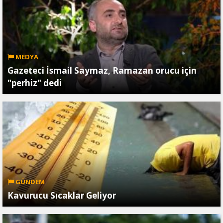
MEDYA
Gazeteci İsmail Saymaz, Ramazan orucu için
"perhiz" dedi
GÜNDEM
Kavurucu Sıcaklar Geliyor