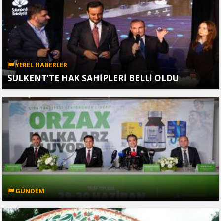
YEREL HABERLER
SULKENT’TE HAK SAHİPLERİ BELLİ OLDU
GÜNDEM