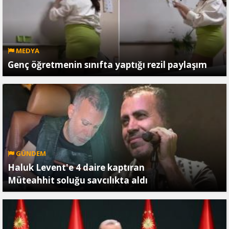
MEDYA
Genç öğretmenin sınıfta yaptığı rezil paylaşım
GÜNDEM
Haluk Levent'e 4 daire kaptıran
Müteahhit soluğu savcılıkta aldı